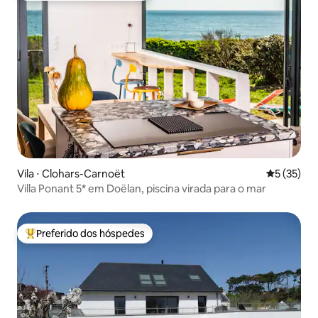
Vila ⋅ Clohars-Carnoët
5 de uma a
5 (35)
Villa Ponant 5* em Doëlan, piscina virada para o mar
Preferido dos hóspedes
Entre os melhores preferidos dos hóspedes