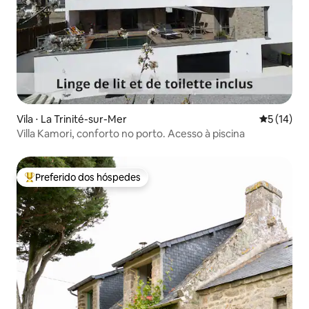
Vila ⋅ La Trinité-sur-Mer
5 de uma a
5 (14)
Villa Kamori, conforto no porto. Acesso à piscina
Preferido dos hóspedes
Entre os melhores preferidos dos hóspedes