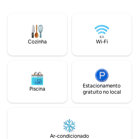
churrasqueira, máquinas de lavar e lavar
140*190 - um banheiro - uma sala de
roupa. Sala de estar ensolarada e
estar/sala de janta
espaçosa. Télévision, internet, sistema
um terraço com vi
de música. O mar a 3 minutos a pé. Vila
condomínio. Os animais são permitidos,
encantadora com mercado e
desde que: respe
supermercado a 4 minutos de carro da
sejam registrado
casa. Campo de golfe a 10 minutos de
reserva. Sem custo
Cozinha
Wi-Fi
carro.
Estacionamento
Piscina
gratuito no local
Ar-condicionado