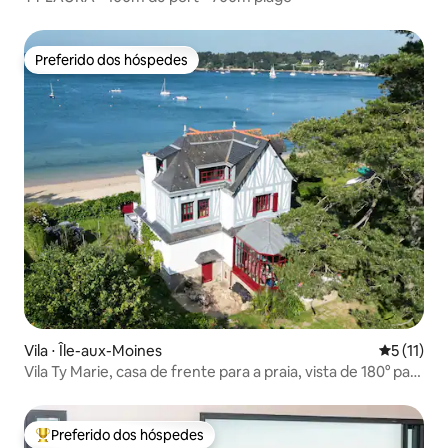
Preferido dos hóspedes
Preferido dos hóspedes
Vila ⋅ Île-aux-Moines
5 de uma a
5 (11)
Vila Ty Marie, casa de frente para a praia, vista de 180° para
o mar
Preferido dos hóspedes
Entre os melhores preferidos dos hóspedes