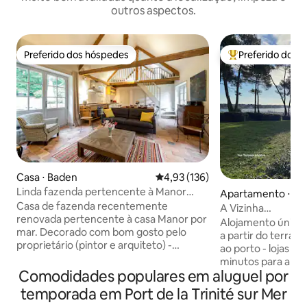
outros aspectos.
Preferido dos hóspedes
Preferido dos 
Preferido dos hóspedes
Entre os melhore
Casa ⋅ Baden
4,93 de uma avaliação média de 
4,93 (136)
Linda fazenda pertencente à Manor
Apartamento ⋅ La 
House por mar
Casa de fazenda recentemente
r-Mer
A Vizinha
renovada pertencente à casa Manor por
I*Praias*Porto*Vi
Alojamento único 
mar. Decorado com bom gosto pelo
a partir do terraço
proprietário (pintor e arquiteto) -
ao porto - lojas a 
totalmente equipado com todas as
minutos para a prim
necessidades nas férias - quartos
Comodidades populares em aluguel por
apartamento tem 3
confortáveis com banheiros privativos,
entrada com armário
temporada em Port de la Trinité sur Mer
terraço virado para o oeste com
quarto separado 