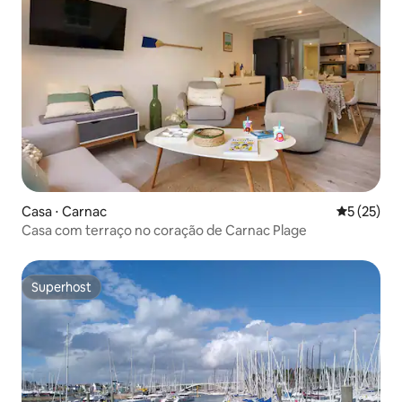
Casa ⋅ Carnac
5 de uma a
5 (25)
Casa com terraço no coração de Carnac Plage
Superhost
Superhost