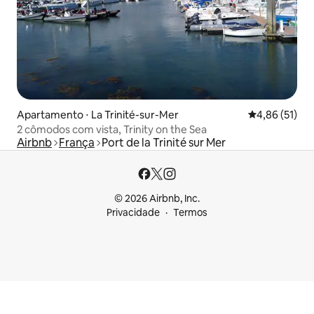
Apartamento ⋅ La Trinité-sur-Mer
4,86 de uma a
4,86 (51)
2 cômodos com vista, Trinity on the Sea
Airbnb
França
Port de la Trinité sur Mer
© 2026 Airbnb, Inc.
Privacidade
Termos