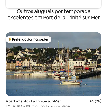
Outros aluguéis por temporada
excelentes em Port de la Trinité sur Mer
Preferido dos hóspedes
Entre os melhores preferidos dos hóspedes
Apartamento ⋅ La Trinité-sur-Mer
5 de uma a
5 (26)
TY LAURA - 100m du port - 700m plage