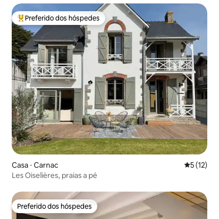
Preferido dos hóspedes
Entre os melhores preferidos dos hóspedes
Casa ⋅ Carnac
5 de uma a
5 (12)
Les Oiselières, praias a pé
Preferido dos hóspedes
Preferido dos hóspedes