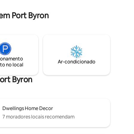
2 quartos com camas queen size e
ários,
banheira de inspiração vitoriana com
livre, um
em Port Byron
banheira de pés, chuveiro e vaso
 e mesa.
sanitário alto.
oderna
ionamento
Ar-condicionado
to no local
Port Byron
Dwellings Home Decor
7 moradores locais recomendam