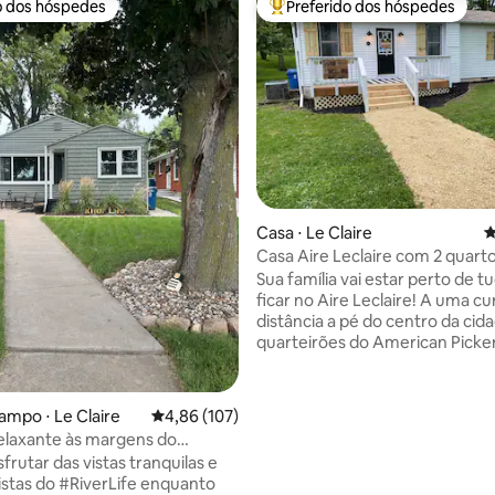
o dos hóspedes
Preferido dos hóspedes
o dos hóspedes
Entre os melhores preferidos d
édia de 5, 137 avaliações
Casa ⋅ Le Claire
4
Casa Aire Leclaire com 2 quart
Sua família vai estar perto de t
ficar no Aire Leclaire! A uma curta
distância a pé do centro da cida
quarteirões do American Picker
moderna casa de 2 quartos e 1 
fica a uma quadra de distância 
desfile do Tugfest. Um celeiro
ampo ⋅ Le Claire
4,86 de uma avaliação média de 5, 107 avalia
4,86 (107)
transformado em casa de faze
elaxante às margens do
década de 1940, esta casa foi
i
rutar das vistas tranquilas e
completamente remodelada c
istas do #RiverLife enquanto
charme moderno da fazenda q