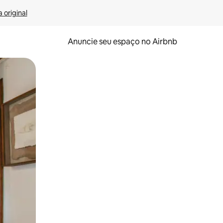
 original
Anuncie seu espaço no Airbnb
 deslizando o dedo na tela.