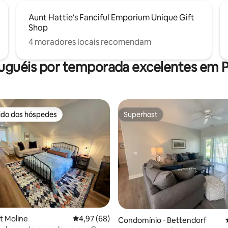
Aunt Hattie's Fanciful Emporium Unique Gift
Shop
4 moradores locais recomendam
luguéis por temporada excelentes em P
rido dos hóspedes
Superhost
 melhores preferidos dos hóspedes
Superhost
st Moline
4,97 de uma avaliação média de 5, 68 avalia
4,97 (68)
média de 5, 48 avaliações
Condomínio ⋅ Bettendorf