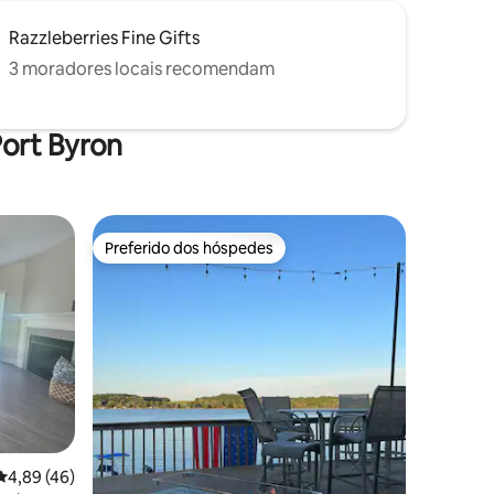
Razzleberries Fine Gifts
3 moradores locais recomendam
ort Byron
Preferido dos hóspedes
Preferido dos hóspedes
ções
4,89 de uma avaliação média de 5, 46 avaliações
4,89 (46)