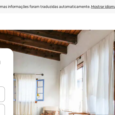
mas informações foram traduzidas automaticamente. 
Mostrar idioma
ore-os usando as seta para cima e para baixo do teclado ou tocando e