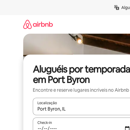
Pular
Algu
para
o
conteúdo
Aluguéis por temporada
em Port Byron
Encontre e reserve lugares incríveis no Airbnb
Localização
Quando os resultados estiverem disponíveis, expl
Check-in