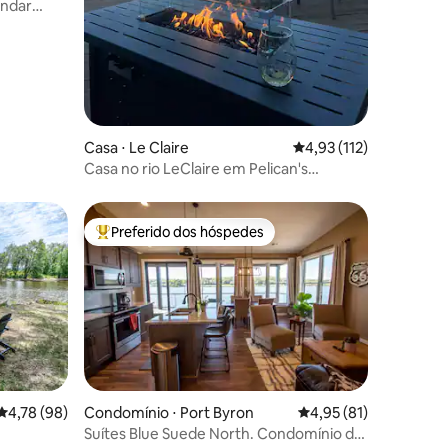
andar
Casa ⋅ Le Claire
4,93 de uma avaliação 
4,93 (112)
Casa no rio LeClaire em Pelican's
Crossing
Preferido dos hóspedes
Entre os melhores preferidos dos hóspedes
ções
4,78 de uma avaliação média de 5, 98 avaliações
4,78 (98)
Condomínio ⋅ Port Byron
4,95 de uma avaliação
4,95 (81)
Suítes Blue Suede North. Condomínio de