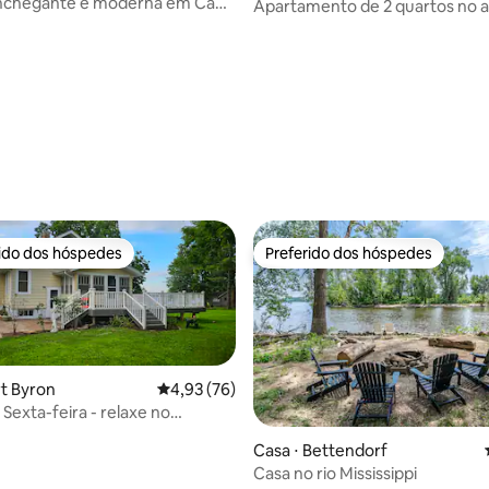
nchegante e moderna em Cape
Apartamento de 2 quartos no 
principal em Bettendorf, com
rido dos hóspedes
Preferido dos hóspedes
 melhores preferidos dos hóspedes
Preferido dos hóspedes
rt Byron
4,93 de uma avaliação média de 5, 76 avalia
4,93 (76)
Sexta-feira - relaxe no
i
Casa ⋅ Bettendorf
Casa no rio Mississippi
média de 5, 42 avaliações