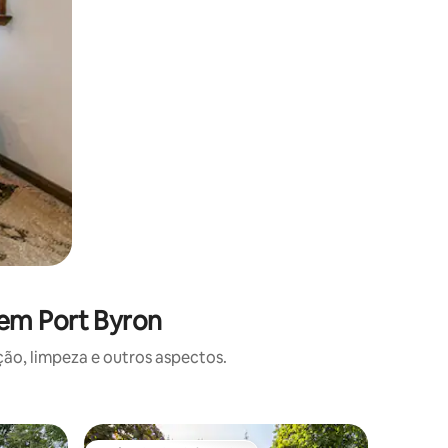
 em Port Byron
o, limpeza e outros aspectos.
Casa ⋅ Le