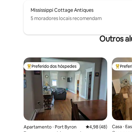
Mississippi Cottage Antiques
5 moradores locais recomendam
Outros a
Preferido dos hóspedes
Prefe
Entre os melhores preferidos dos hóspedes
Entre os
Casa ⋅ Ea
Apartamento ⋅ Port Byron
4,98 de uma avaliação 
4,98 (48)