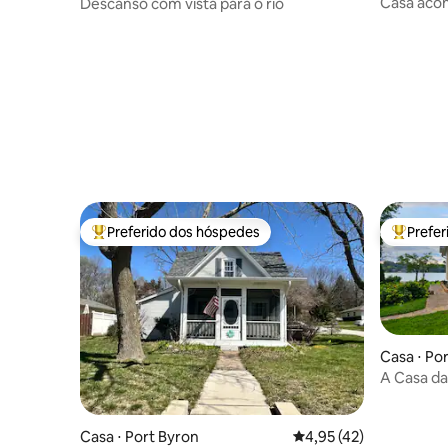
Casa aco
Descanso com vista para o rio
Cod
Preferido dos hóspedes
Prefe
Entre os melhores preferidos dos hóspedes
Entre os
Casa ⋅ Po
A Casa da 
Mississipp
Casa ⋅ Port Byron
4,95 de uma avaliação 
4,95 (42)