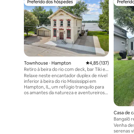
Preferido dos hóspedes
Preferid
Preferido dos hóspedes
Preferid
Townhouse ⋅ Hampton
4,85 de uma avaliação m
4,85 (137)
Retiro à beira do rio com deck, bar Tiki e
acesso ao rio
Relaxe neste encantador duplex de nível
inferior à beira do rio Mississippi em
Hampton, IL, um refúgio tranquilo para
os amantes da natureza e aventureiros
ao ar livre. Deck ☀ espaçoso e bar Tiki –
Desfrute de vistas para o rio, café da
manhã e coquetéis à noite. Acesso ☀
Casa de c
privado ao rio – Peixe, caiaque ou
Bangalô r
lançamento de uma rampa de barco a 1,6
Mississipp
Venha desf
km de distância. ☀ Great River Trail e
serenas v
caminhadas nas proximidades – Pedale