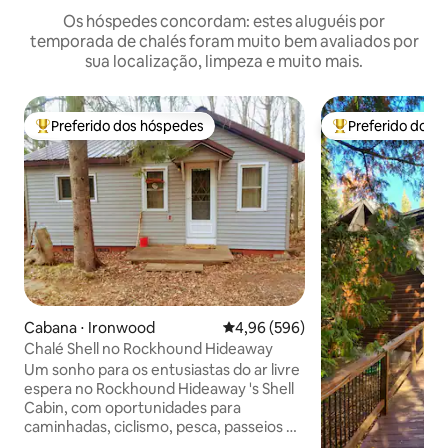
Os hóspedes concordam: estes aluguéis por
temporada de chalés foram muito bem avaliados por
sua localização, limpeza e muito mais.
Preferido dos hóspedes
Preferido dos 
Entre os melhores preferidos dos hóspedes
Entre os melhore
Cabana ⋅ Ironwood
4,96 de uma avaliação média de 5
4,96 (596)
Chalé Shell no Rockhound Hideaway
Um sonho para os entusiastas do ar livre
espera no Rockhound Hideaway 's Shell
Cabin, com oportunidades para
caminhadas, ciclismo, pesca, passeios de
barco e muito mais. Aprecie a vista do