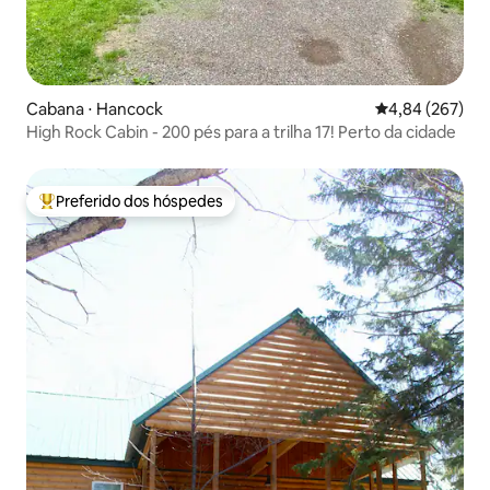
Cabana ⋅ Hancock
4,84 de uma ava
4,84 (267)
High Rock Cabin - 200 pés para a trilha 17! Perto da cidade
Preferido dos hóspedes
Entre os melhores preferidos dos hóspedes