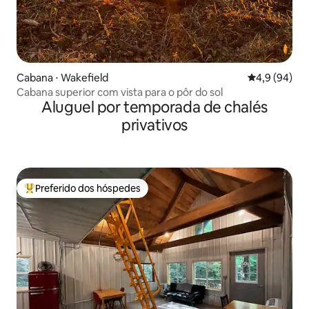
Cabana ⋅ Wakefield
4,9 de uma a
4,9 (94)
Cabana superior com vista para o pôr do sol
Aluguel por temporada de chalés
privativos
Preferido dos hóspedes
Entre os melhores preferidos dos hóspedes