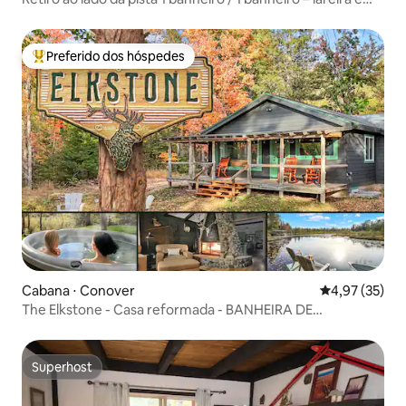
cadeira de massagem
Preferido dos hóspedes
Entre os melhores preferidos dos hóspedes
Cabana ⋅ Conover
4,97 de uma a
4,97 (35)
The Elkstone - Casa reformada - BANHEIRA DE
HIDROMASSAGEM
Superhost
Superhost