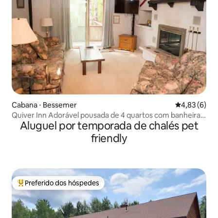
Cabana ⋅ Bessemer
4,83 de uma 
4,83 (6)
Quiver Inn Adorável pousada de 4 quartos com banheira
Aluguel por temporada de chalés pet
de hidromassagem
friendly
Preferido dos hóspedes
Entre os melhores preferidos dos hóspedes