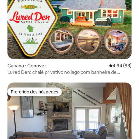
Cabana ⋅ Conover
4,94 de uma a
4,94 (93)
Lured Den: chalé privativo no lago com banheira de
hidromassagem
Preferido dos hóspedes
Preferido dos hóspedes