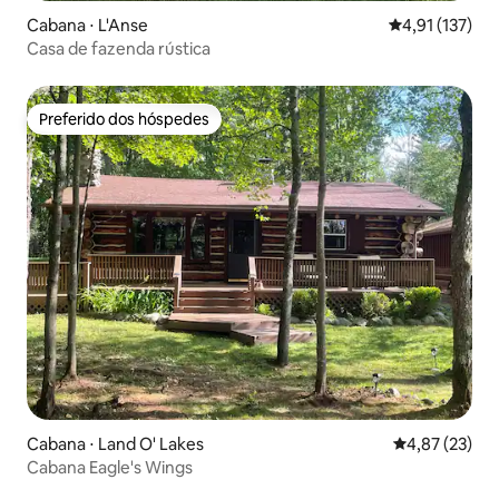
Cabana ⋅ L'Anse
4,91 de uma av
4,91 (137)
Casa de fazenda rústica
Preferido dos hóspedes
Preferido dos hóspedes
Cabana ⋅ Land O' Lakes
4,87 de uma a
4,87 (23)
Cabana Eagle's Wings