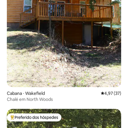
Cabana ⋅ Wakefield
4,97 de uma a
4,97 (37)
Chalé em North Woods
Preferido dos hóspedes
Entre os melhores preferidos dos hóspedes