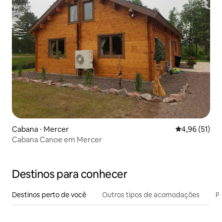
Cabana ⋅ Mercer
4,96 de uma a
4,96 (51)
Cabana Canoe em Mercer
Destinos para conhecer
Destinos perto de você
Outros tipos de acomodações
Pr