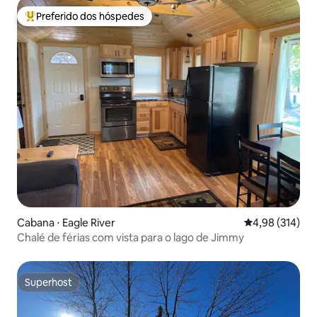
Preferido dos hóspedes
Entre os melhores preferidos dos hóspedes
Cabana ⋅ Eagle River
4,98 de uma av
4,98 (314)
Chalé de férias com vista para o lago de Jimmy
Superhost
Superhost