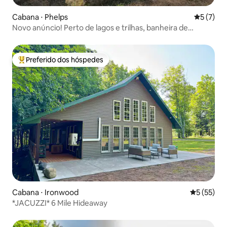
Cabana ⋅ Phelps
5 de uma 
5 (7)
Novo anúncio! Perto de lagos e trilhas, banheira de
hidromassagem, animais de estimação OK
Preferido dos hóspedes
Entre os melhores preferidos dos hóspedes
Cabana ⋅ Ironwood
5 de uma a
5 (55)
*JACUZZI* 6 Mile Hideaway