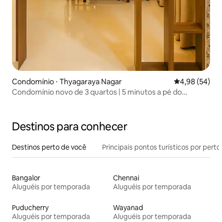
Condomínio ⋅ Thyagaraya Nagar
4,98 de uma a
4,98 (54)
Condomínio novo de 3 quartos | 5 minutos a pé do
shopping T Nagar
Destinos para conhecer
Destinos perto de você
Principais pontos turísticos por perto
Bangalor
Chennai
Aluguéis por temporada
Aluguéis por temporada
Puducherry
Wayanad
Aluguéis por temporada
Aluguéis por temporada