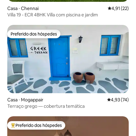
Casa ⋅ Chennai
4,91 de uma a
4,91 (22)
Villa 19 - ECR 4BHK Villa com piscina e jardim
Preferido dos hóspedes
Preferido dos hóspedes
Casa ⋅ Mogappair
4,93 de uma a
4,93 (74)
Terraço grego — cobertura temática
Preferido dos hóspedes
Entre os melhores preferidos dos hóspedes