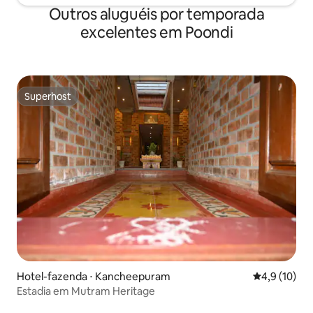
Outros aluguéis por temporada
excelentes em Poondi
Superhost
Superhost
Hotel-fazenda ⋅ Kancheepuram
4,9 de uma a
4,9 (10)
Estadia em Mutram Heritage