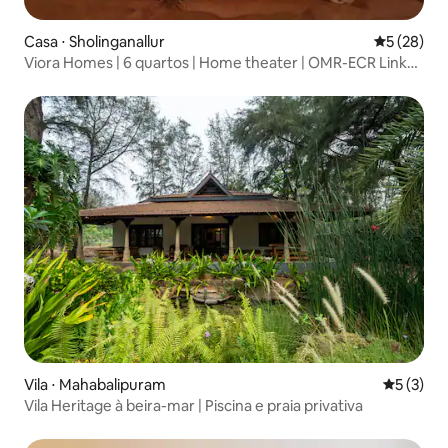
Casa ⋅ Sholinganallur
5 de uma a
5 (28)
Viora Homes | 6 quartos | Home theater | OMR-ECR Link
Rd
Vila ⋅ Mahabalipuram
5 de uma 
5 (3)
Vila Heritage à beira-mar | Piscina e praia privativa