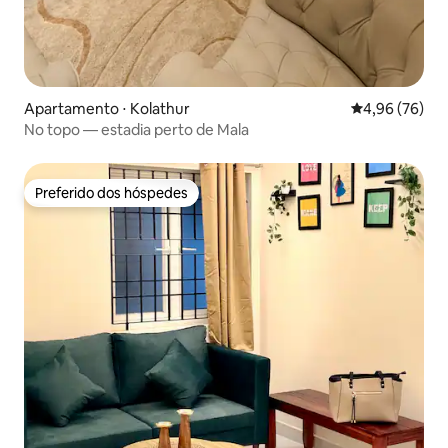
Apartamento ⋅ Kolathur
4,96 de uma a
4,96 (76)
No topo — estadia perto de Mala
Preferido dos hóspedes
Preferido dos hóspedes