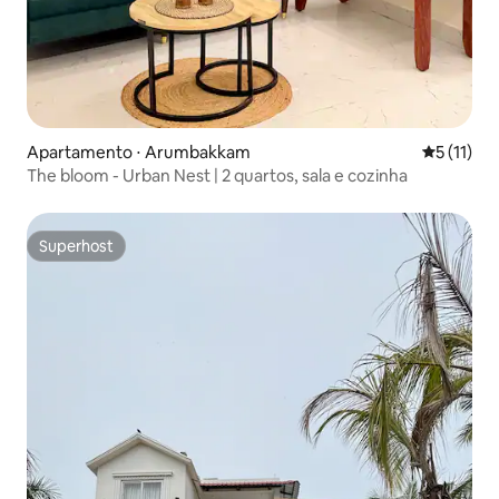
Apartamento ⋅ Arumbakkam
5 de uma a
5 (11)
The bloom - Urban Nest | 2 quartos, sala e cozinha
Superhost
Superhost