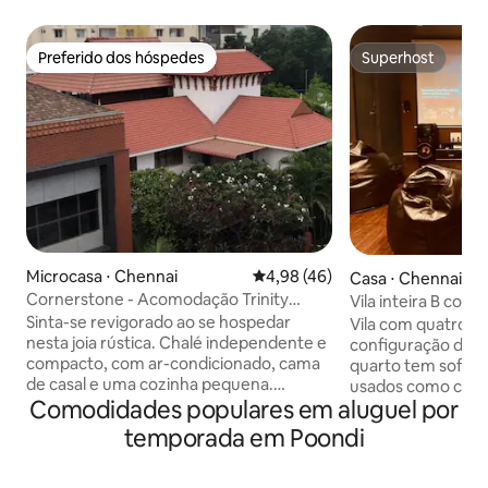
Preferido dos hóspedes
Superhost
Preferido dos hóspedes
Superhost
Microcasa ⋅ Chennai
4,98 de uma avaliação média de
4,98 (46)
Casa ⋅ Chennai
Cornerstone - Acomodação Trinity
Vila inteira B com
Heritage
theater@ecr,pana
Sinta-se revigorado ao se hospedar
Vila com quatro q
nesta joia rústica. Chalé independente e
configuração de 
compacto, com ar-condicionado, cama
quarto tem sofás
de casal e uma cozinha pequena.
usados como camas
Comodidades populares em aluguel por
Privacidade, pois não está conectado à
outros dois quart
casa principal. Espaço no térreo,
dormir. Antes de r
temporada em Poondi
escondido no canto da casa, que
fotos do quarto p
proporciona uma sensação
ao dormir. Sem ace
aconchegante. AEROPORTO – 15 min