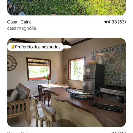
Casa ⋅ Cairu
4,98 de uma a
4,98 (63)
casa magnólia
Preferido dos hóspedes
Entre os melhores preferidos dos hóspedes