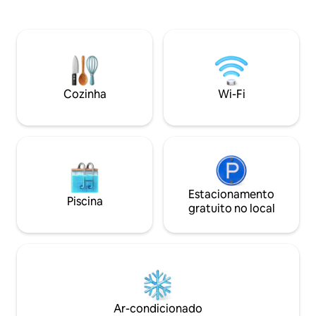
conexão muito próxima com a natureza.
com a natureza e
Cada detalhe é feito artesanalmente e
única com a fauna e flo
pensado exatamente para o espaço
até 6 pessoas e po
aberto pela natureza, sem tirar
mezanino, um banh
nenhuma árvore. A ideia é que a
Dispomos da nossa 
natureza nos abrace e que estejamos
são bem vindos, d
em harmonia com o ambiente a nossa
antecipadamente
Cozinha
Wi-Fi
volta.
Estacionamento
Piscina
gratuito no local
Ar-condicionado