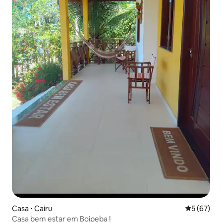
Casa ⋅ Cairu
5 de uma a
5 (67)
Casa bem estar em Boipeba !