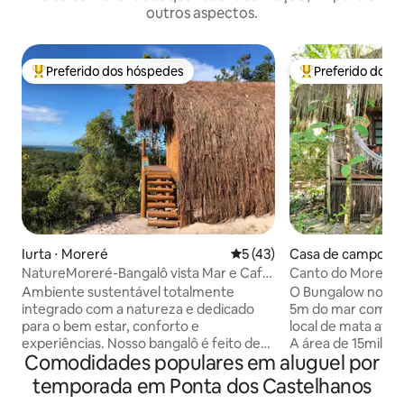
outros aspectos.
Preferido dos hóspedes
Preferido dos 
Entre os melhores preferidos dos hóspedes
Entre os melhore
Iurta ⋅ Moreré
5 de uma avaliação média de
5 (43)
Casa de campo ⋅ Il
eba
NatureMoreré-Bangalô vista Mar e Café
Canto do Moreré-B
da Manhã
pé na areia
Ambiente sustentável totalmente
O Bungalow no Can
integrado com a natureza e dedicado
5m do mar com a 
para o bem estar, conforto e
local de mata atlân
experiências. Nosso bangalô é feito de
A área de 15mil m
Comodidades populares em aluguel por
materiais naturais, madeira e pedra. O
todas bem afastad
seu clima aconchegante em meio às
bastante privacidad
temporada em Ponta dos Castelhanos
árvores, faz um convite para uma
famílias e grupos