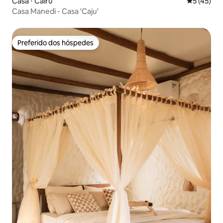
Casa ⋅ Cairu
5 de uma a
5 (45)
Casa Manedi - Casa 'Caju'
Preferido dos hóspedes
Preferido dos hóspedes