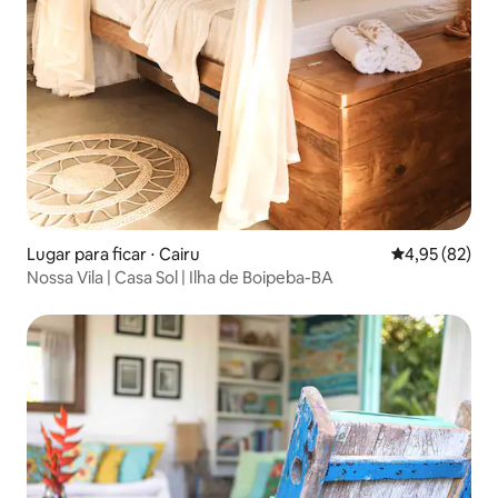
Lugar para ficar ⋅ Cairu
4,95 de uma a
4,95 (82)
Nossa Vila | Casa Sol | Ilha de Boipeba-BA