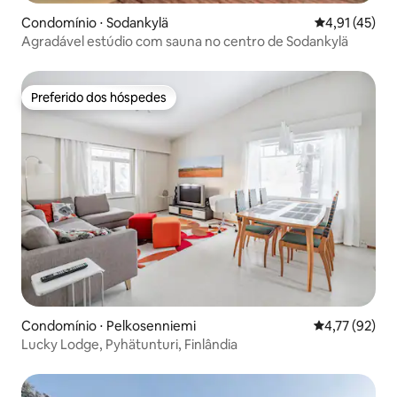
Condomínio ⋅ Sodankylä
4,91 de uma a
4,91 (45)
Agradável estúdio com sauna no centro de Sodankylä
Preferido dos hóspedes
Preferido dos hóspedes
Condomínio ⋅ Pelkosenniemi
4,77 de uma a
4,77 (92)
Lucky Lodge, Pyhätunturi, Finlândia