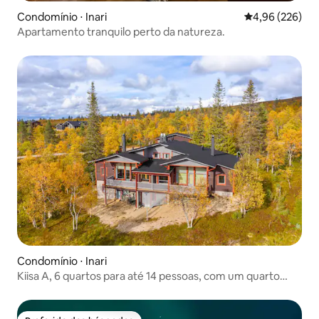
Condomínio ⋅ Inari
4,96 de uma ava
4,96 (226)
Apartamento tranquilo perto da natureza.
Condomínio ⋅ Inari
Kiisa A, 6 quartos para até 14 pessoas, com um quarto
aurora