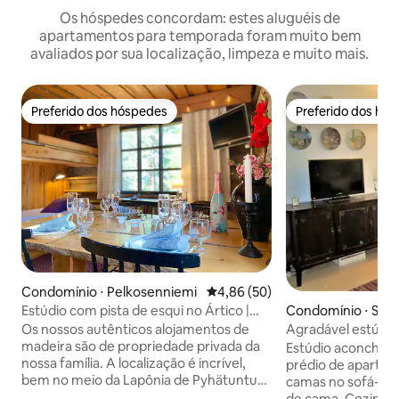
Os hóspedes concordam: estes aluguéis de
apartamentos para temporada foram muito bem
avaliados por sua localização, limpeza e muito mais.
Preferido dos hóspedes
Preferido dos hó
Preferido dos hóspedes
Preferido dos hó
Condomínio ⋅ Pelkosenniemi
4,86 de uma avaliação média de
4,86 (50)
Condomínio ⋅ Sod
Estúdio com pista de esqui no Ártico |
Vilas na Lapônia
Agradável estúdio
Os nossos autênticos alojamentos de
de Sodankylä
madeira são de propriedade privada da
Estúdio aconcheg
nossa família. A localização é incrível,
prédio de apartam
bem no meio da Lapônia de Pyhätunturi,
camas no sofá-ca
a 50 m das pistas, pistas de esqui e
de cama. Cozinha: