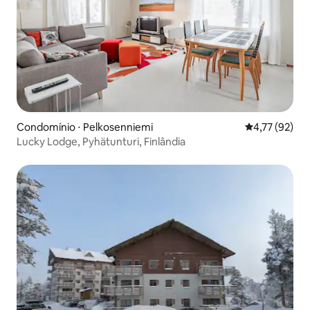
Condomínio ⋅ Pelkosenniemi
4,77 de uma a
4,77 (92)
Lucky Lodge, Pyhätunturi, Finlândia