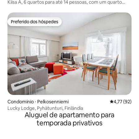
Kiisa A, 6 quartos para até 14 pessoas, com um quarto
aurora
Preferido dos hóspedes
Preferido dos hóspedes
Condomínio ⋅ Pelkosenniemi
4,77 de uma a
4,77 (92)
Lucky Lodge, Pyhätunturi, Finlândia
Aluguel de apartamento para
temporada privativos