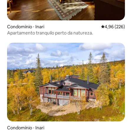
Condomínio ⋅ Inari
4,96 de uma ava
4,96 (226)
Apartamento tranquilo perto da natureza.
Condomínio ⋅ Inari