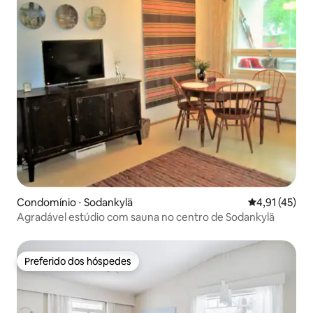
Condomínio ⋅ Sodankylä
4,91 de uma a
4,91 (45)
Agradável estúdio com sauna no centro de Sodankylä
Preferido dos hóspedes
Preferido dos hóspedes