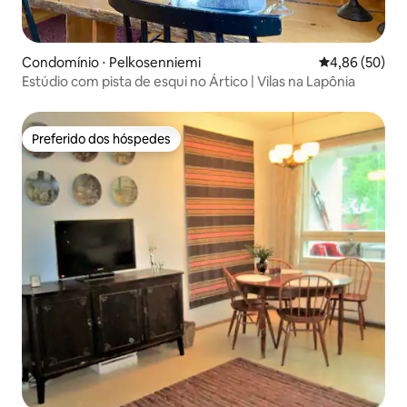
Condomínio ⋅ Pelkosenniemi
4,86 de uma a
4,86 (50)
Estúdio com pista de esqui no Ártico | Vilas na Lapônia
Preferido dos hóspedes
Preferido dos hóspedes