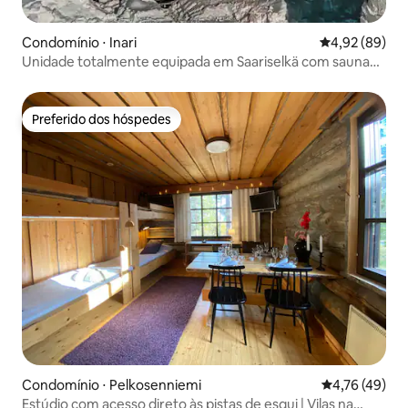
Condomínio ⋅ Inari
4,92 de uma a
4,92 (89)
Unidade totalmente equipada em Saariselkä com sauna
própria
Preferido dos hóspedes
Preferido dos hóspedes
Condomínio ⋅ Pelkosenniemi
4,76 de uma a
4,76 (49)
Estúdio com acesso direto às pistas de esqui | Vilas na