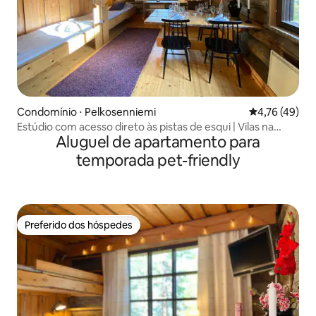
Condomínio ⋅ Pelkosenniemi
4,76 de uma a
4,76 (49)
Estúdio com acesso direto às pistas de esqui | Vilas na
Aluguel de apartamento para
Lapônia
temporada pet-friendly
Preferido dos hóspedes
Preferido dos hóspedes