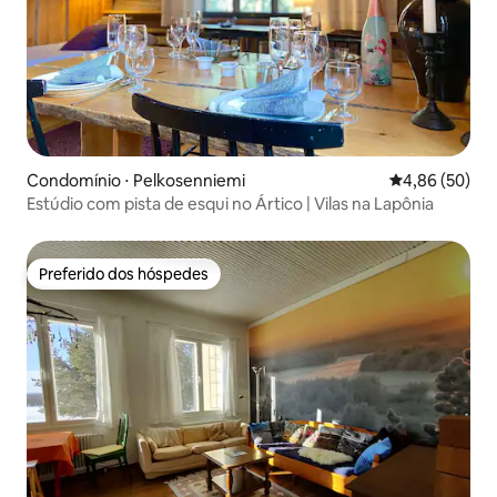
Condomínio ⋅ Pelkosenniemi
4,86 de uma a
4,86 (50)
Estúdio com pista de esqui no Ártico | Vilas na Lapônia
Preferido dos hóspedes
Preferido dos hóspedes