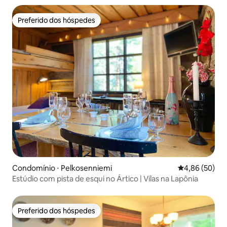
Preferido dos hóspedes
Preferido dos hóspedes
Condomínio ⋅ Pelkosenniemi
4,86 de uma a
4,86 (50)
Estúdio com pista de esqui no Ártico | Vilas na Lapônia
Preferido dos hóspedes
Preferido dos hóspedes