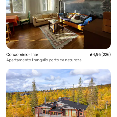
Condomínio ⋅ Inari
4,96 de uma ava
4,96 (226)
Apartamento tranquilo perto da natureza.