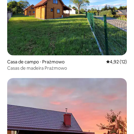
Casa de campo ⋅ Prażmowo
4,92 de uma a
4,92 (12)
Casas de madeira Prażmowo