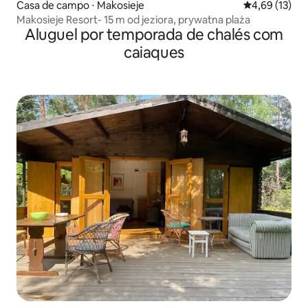
Casa de campo ⋅ Makosieje
4,69 de uma a
4,69 (13)
Makosieje Resort- 15 m od jeziora, prywatna plaża
Aluguel por temporada de chalés com
caiaques