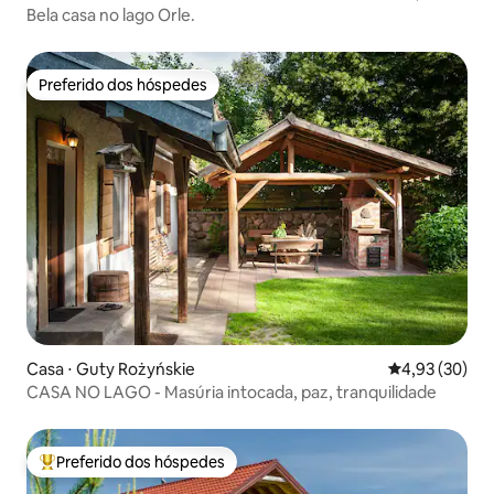
Bela casa no lago Orle.
Preferido dos hóspedes
Preferido dos hóspedes
Casa ⋅ Guty Rożyńskie
4,93 de uma a
4,93 (30)
CASA NO LAGO - Masúria intocada, paz, tranquilidade
Preferido dos hóspedes
Entre os melhores preferidos dos hóspedes