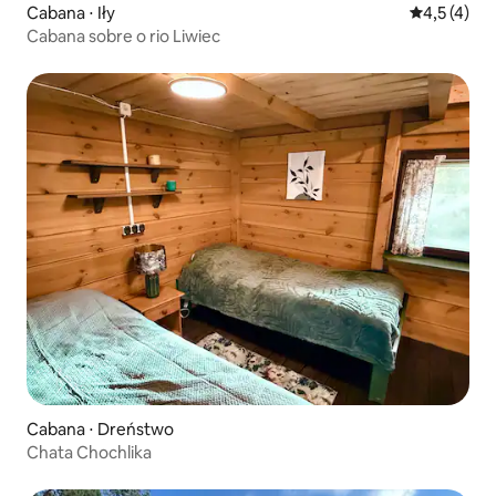
Cabana ⋅ Iły
4,5 de uma 
4,5 (4)
Cabana sobre o rio Liwiec
Cabana ⋅ Dreństwo
Chata Chochlika