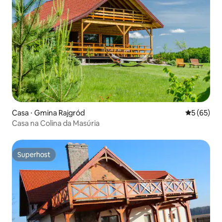
Casa ⋅ Gmina Rajgród
5 de uma a
5 (65)
Casa na Colina da Masúria
Superhost
Superhost