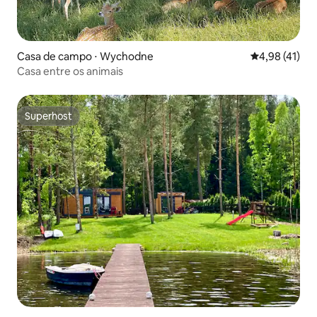
Casa de campo ⋅ Wychodne
4,98 de uma a
4,98 (41)
Casa entre os animais
Superhost
Superhost