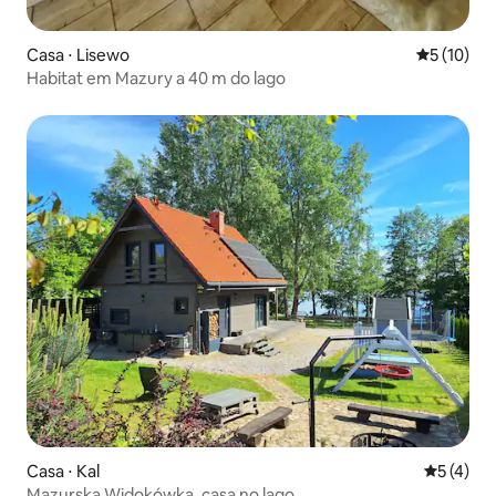
Casa ⋅ Lisewo
5 de uma a
5 (10)
Habitat em Mazury a 40 m do lago
Casa ⋅ Kal
5 de uma 
5 (4)
Mazurska Widokówka, casa no lago