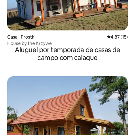
Casa ⋅ Prostki
4,87 de uma a
4,87 (15)
House by the Krzywe
Aluguel por temporada de casas de
campo com caiaque