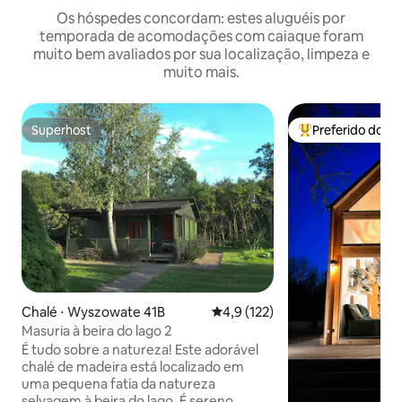
Os hóspedes concordam: estes aluguéis por
temporada de acomodações com caiaque foram
muito bem avaliados por sua localização, limpeza e
muito mais.
Superhost
Preferido dos 
Superhost
Entre os melhore
Chalé ⋅ Wyszowate 41B
4,9 de uma avaliação média de 
4,9 (122)
Masuria à beira do lago 2
É tudo sobre a natureza! Este adorável
chalé de madeira está localizado em
uma pequena fatia da natureza
selvagem à beira do lago. É sereno,