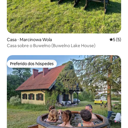
Casa ⋅ Marcinowa Wola
5 de uma 
5 (5)
Casa sobre o Buwełno (Buwelno Lake House)
Preferido dos hóspedes
Preferido dos hóspedes