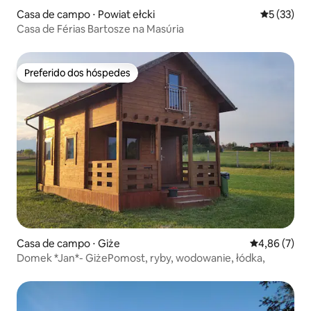
Casa de campo ⋅ Powiat ełcki
5 de uma a
5 (33)
Casa de Férias Bartosze na Masúria
Preferido dos hóspedes
Preferido dos hóspedes
Casa de campo ⋅ Giże
4,86 de uma 
4,86 (7)
Domek *Jan*- GiżePomost, ryby, wodowanie, łódka,