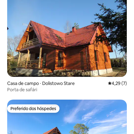
Casa de campo ⋅ Dolistowo Stare
4,29 de uma 
4,29 (7)
Porta de safári
Preferido dos hóspedes
Preferido dos hóspedes