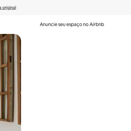
 original
Anuncie seu espaço no Airbnb
 deslizando o dedo na tela.