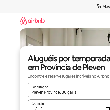
Pular
Algu
para
o
conteúdo
Aluguéis por temporada
em Província de Pleven
Encontre e reserve lugares incríveis no Airbnb
Localização
Quando os resultados estiverem disponíveis, expl
Check-in