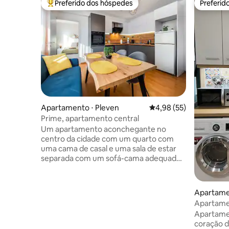
Preferido dos hóspedes
Preferid
Entre os melhores preferidos dos hóspedes
Preferid
Apartamento ⋅ Pleven
4,98 de uma avaliação 
4,98 (55)
Prime, apartamento central
Um apartamento aconchegante no
centro da cidade com um quarto com
uma cama de casal e uma sala de estar
separada com um sofá-cama adequado
para dois adultos. Está localizado a 500
metros da Universidade de Medicina -
Pleven, a 100 metros de um ponto de
Apartame
ônibus, a 150 metros de um grande
Apartame
supermercado e de uma loja 24 horas.
Apartame
Área central, mas tranquila, com uma
coração d
ótima padaria do outro lado da rua. O