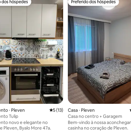
o dos hóspedes
Preferido dos hóspedes
o dos hóspedes
Preferido dos hóspedes
média de 5, 55 avaliações
nto ⋅ Pleven
5 de uma avaliação média de 5, 13 avalia
5 (13)
Casa ⋅ Pleven
nto Tulip
Casa no centro + Garagem
nto novo e elegante no
Bem-vindo à nossa aconchega
e Pleven, Byalo More 47a.
casinha no coração de Pleven.