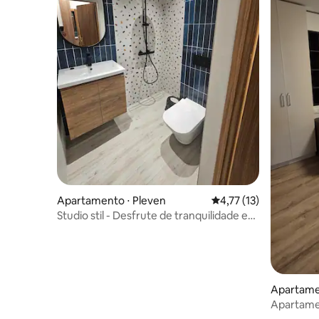
Apartamento ⋅ Pleven
4,77 de uma avaliação 
4,77 (13)
Studio stil - Desfrute de tranquilidade e
aconchego.
Apartame
Apartame
quartos