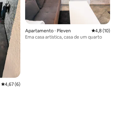
Apartamento ⋅ Pleven
4,8 de uma avaliação
4,8 (10)
Ema casa artística, casa de um quarto
4,67 de uma avaliação média de 5, 6 avaliações
4,67 (6)
ções