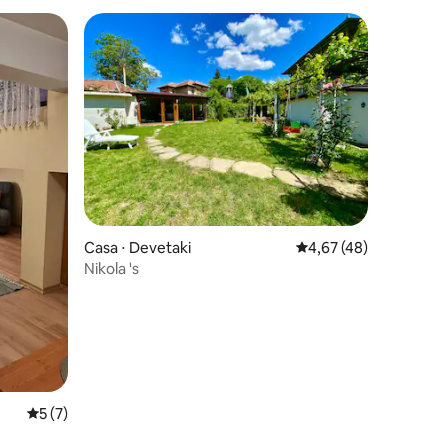
ções
Casa ⋅ Devetaki
4,67 de uma avaliação
4,67 (48)
Nikola 's
5 de uma avaliação média de 5, 7 avaliações
5 (7)