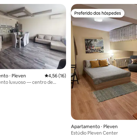
Preferido dos hóspedes
Preferido dos hóspedes
nto ⋅ Pleven
4,56 de uma avaliação média de 5, 16 avalia
4,56 (16)
nto luxuoso — centro de
Apartamento ⋅ Pleven
Estúdio Pleven Center