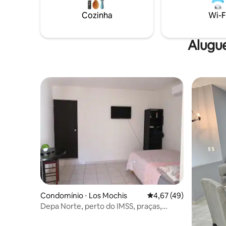
lojas, res
convençõe
Cozinha
Wi-F
proximida
Alugu
Condomínio ⋅ Los Mochis
4,67 de uma avaliação 
4,67 (49)
Depa Norte, perto do IMSS, praças,
universidades.