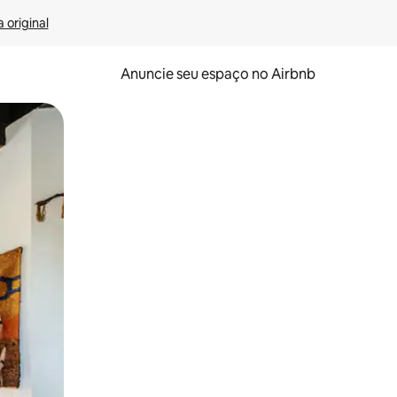
 original
Anuncie seu espaço no Airbnb
 deslizando o dedo na tela.