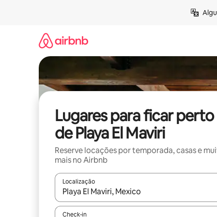
Pular
Algu
para
o
conteúdo
Lugares para ficar perto
de Playa El Maviri
Reserve locações por temporada, casas e mu
mais no Airbnb
Localização
Quando os resultados estiverem disponíveis, expl
Check-in