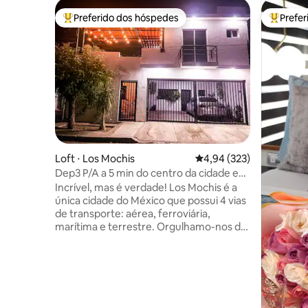
Preferido dos hóspedes
Prefe
Entre os melhores preferidos dos hóspedes
Entre os
Loft ⋅ Los Mochis
4,94 de uma avaliação m
4,94 (323)
Dep3 P/A a 5 min do centro da cidade e
de 3 shoppings
Incrível, mas é verdade! Los Mochis é a
única cidade do México que possui 4 vias
de transporte: aérea, ferroviária,
marítima e terrestre. Orgulhamo-nos da
nossa cidade! Descubra seu refúgio ideal
em Los Mochis. Localizado a 5 minutos
de carro do centro da cidade, você
estará a poucos passos de restaurantes,
lojas e atrações como o Parque Sinaloa, a
Praça 27 de Sept, o Museu Regional e o