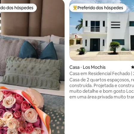
rido dos hóspedes
Preferido dos hóspedes
 melhores preferidos dos hóspedes
Entre os melhores preferidos d
Casa ⋅ Los Mochis
4
édia de 5, 323 avaliações
Casa em Residencial Fechado | 2
perto CHEPE
Casa de 2 quartos espaçosos, 
construída. Projetada e constr
muito detalhe e bom gosto Loc
em uma área privada muito tran
segura na saída da rodovia Moch
Topolobampo, o que a coloca 
excelente localização para se d
para Topolobampo, Praia Maviri
industrial e aeroporto. A 8 min
cruzamento das avenidas Cent