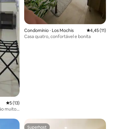
ções
Condomínio ⋅ Los Mochis
4,45 de uma avaliação
4,45 (11)
Casa quatro, confortável e bonita
5 de uma avaliação média de 5, 13 avaliações
5 (13)
ão muito
Superhost