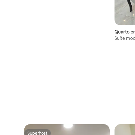
Quarto pr
Suíte mod
estratégi
Superhost