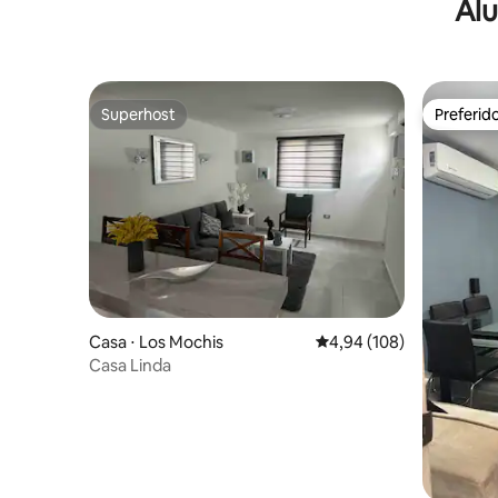
Alu
Superhost
Preferid
Superhost
Preferid
Casa ⋅ Los Mochis
4,94 de uma avaliação m
4,94 (108)
Casa Linda