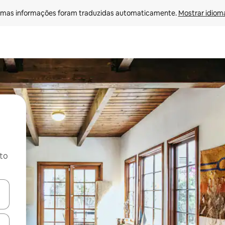
mas informações foram traduzidas automaticamente. 
Mostrar idioma
ito
ore-os usando as seta para cima e para baixo do teclado ou tocando e