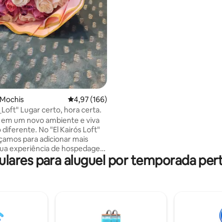
Rosales, onde estão os centros
comerciais mais populares da c
(Praça Paseo Los Mochis, Praça
Praça Encuentro)
s Mochis
4,97 de uma avaliação média de 5, 166 avalia
4,97 (166)
_Loft" Lugar certo, hora certa.
 em um novo ambiente e viva
diferente. No "El Kairós Loft"
çamos para adicionar mais
 sua experiência de hospedagem
res para aluguel por temporada perto
á desfrutar de
 cheio de conforto, seja para
umas horas ou por mais de um
ilegiada da Cidade de Los
ssim como os principais hotéis
e, você também encontrará