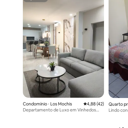
Superhost
Condomínio ⋅ Los Mochis
4,88 de uma avaliação 
4,88 (42)
Quarto pr
Departamento de Luxo em Vinhedos
Lindo con
#04
estacion