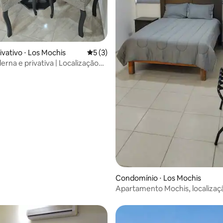
ivativo ⋅ Los Mochis
5 de uma avaliação média de 5, 3 avalia
5 (3)
erna e privativa | Localização
ca
Condomínio ⋅ Los Mochis
Apartamento Mochis, localizaç
boa. Nós fizemos o check-in