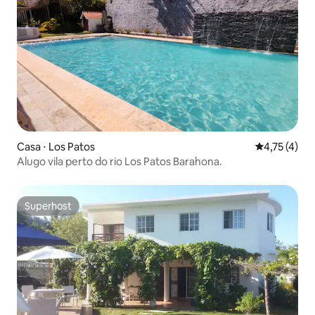
Casa ⋅ Los Patos
4,75 de uma 
4,75 (4)
Alugo vila perto do rio Los Patos Barahona.
Superhost
Superhost