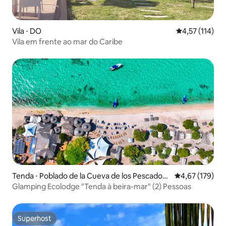
Vila ⋅ DO
4,57 de uma av
4,57 (114)
Vila em frente ao mar do Caribe
Tenda ⋅ Poblado de la Cueva de los Pescadore
4,67 de uma av
4,67 (179)
s
Glamping Ecolodge "Tenda à beira-mar" (2) Pessoas
Superhost
Superhost