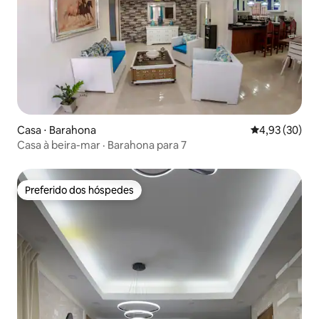
Casa ⋅ Barahona
4,93 de uma a
4,93 (30)
Casa à beira-mar · Barahona para 7
Preferido dos hóspedes
Preferido dos hóspedes