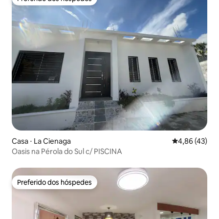
Preferido dos hóspedes
Casa ⋅ La Cienaga
4,86 de uma a
4,86 (43)
Oasis na Pérola do Sul c/ PISCINA
Preferido dos hóspedes
Preferido dos hóspedes