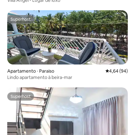
Villa Angel - Lugar de luxo
Superhost
Superhost
Apartamento ⋅ Paraiso
4,64 de uma av
4,64 (94)
Lindo apartamento à beira-mar
Superhost
Superhost