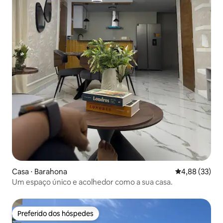
Casa ⋅ Barahona
4,88 de uma a
4,88 (33)
Um espaço único e acolhedor como a sua casa.
Preferido dos hóspedes
Preferido dos hóspedes