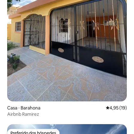
Casa ⋅ Barahona
4,95 de uma a
4,95 (19)
Airbnb Ramirez
Preferido dos hóspedes