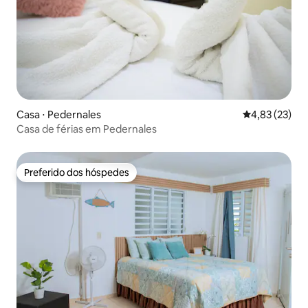
Casa ⋅ Pedernales
4,83 de uma a
4,83 (23)
Casa de férias em Pedernales
Preferido dos hóspedes
Preferido dos hóspedes