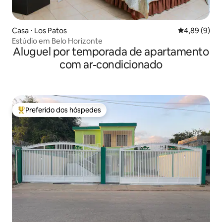
Casa ⋅ Los Patos
4,89 de uma 
4,89 (9)
Estúdio em Belo Horizonte
Aluguel por temporada de apartamento
com ar-condicionado
Preferido dos hóspedes
Entre os melhores preferidos dos hóspedes