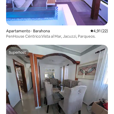
Apartamento ⋅ Barahona
4,91 de uma a
4,91 (22)
PenHouse Céntrico:Vista al Mar, Jacuzzi, Parqueos.
Superhost
Superhost