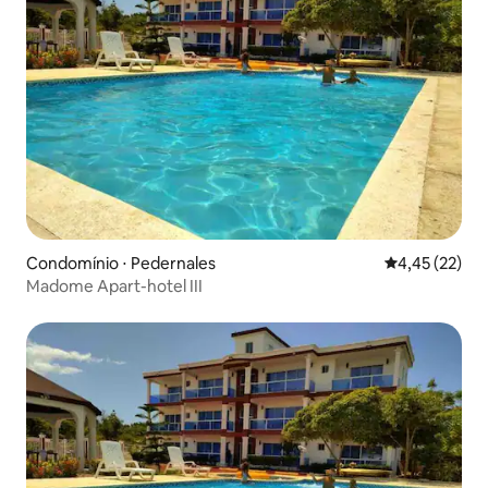
Condomínio ⋅ Pedernales
4,45 de uma a
4,45 (22)
Madome Apart-hotel III