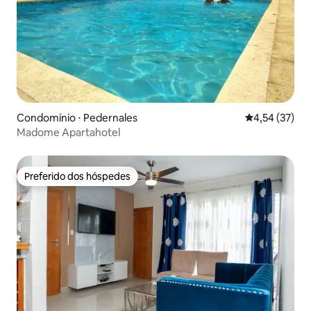
Condomínio ⋅ Pedernales
4,54 de uma a
4,54 (37)
Madome Apartahotel
Preferido dos hóspedes
Preferido dos hóspedes