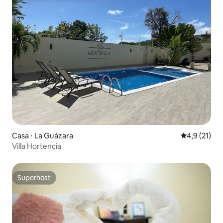
Casa ⋅ La Guázara
4,9 de uma a
4,9 (21)
Villa Hortencia
Superhost
Superhost