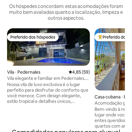
Os hóspedes concordam: estas acomodações foram
muito bem avaliadas quanto a localização, limpeza e
outros aspectos.
Preferido dos hóspedes
Preferido dos 
Preferido dos hóspedes
Entre os melhore
Vila ⋅ Pedernales
4,85 de uma avaliação média de
4,85 (59)
Vila elegante e familiar em Pedernales.
RES. SFA
Nossa vila de luxo exclusiva é o lugar
perfeito para desfrutar do conforto que
você merece. Com design elegante,
Casa cubana ⋅ Ba
estilo tropical e detalhes únicos,
Acomodação gran
oferecemos uma estadia inigualável,
Bem-vindos
Bem-vindo à noss
ideal para casais, famílias ou grupos que
lugar onde você p
procuram o melhor. ✨ 10% de desconto
entes queridos. A casa é composta por 3
no café da manhã diário para nossos
quartos com ar co
hóspedes, preparado com ingredientes
ventiladores de te