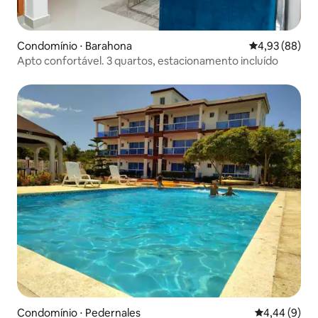
Condomínio ⋅ Barahona
4,93 de uma a
4,93 (88)
Apto confortável. 3 quartos, estacionamento incluído
Condomínio ⋅ Pedernales
4,44 de uma 
4,44 (9)