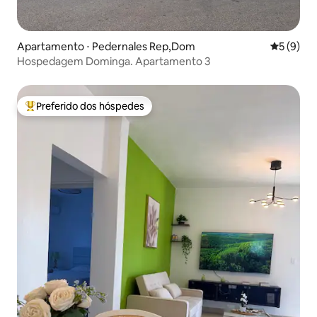
Apartamento ⋅ Pedernales Rep,Dom
5 de uma 
5 (9)
Hospedagem Dominga. Apartamento 3
Preferido dos hóspedes
Entre os melhores preferidos dos hóspedes