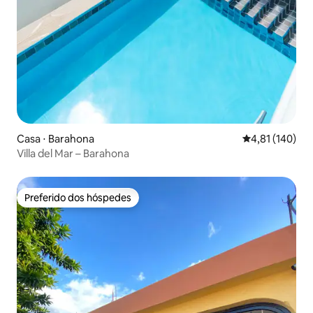
Casa ⋅ Barahona
4,81 de uma av
4,81 (140)
Villa del Mar – Barahona
Preferido dos hóspedes
Preferido dos hóspedes