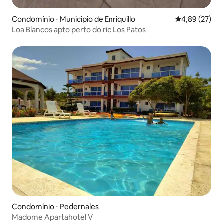
Condomínio ⋅ Municipio de Enriquillo
4,89 de uma a
4,89 (27)
Loa Blancos apto perto do rio Los Patos
Condomínio ⋅ Pedernales
Madome Apartahotel V