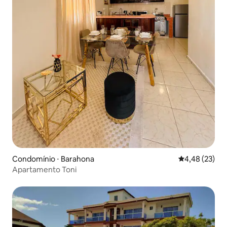
Condomínio ⋅ Barahona
4,48 de uma a
4,48 (23)
Apartamento Toni