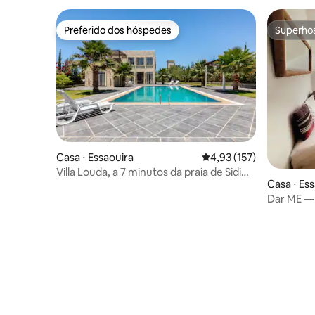
Preferido dos hóspedes
Superho
Preferido dos hóspedes
Superho
Casa ⋅ Essaouira
4,93 de uma avaliação m
4,93 (157)
Villa Louda, a 7 minutos da praia de Sidi
Casa ⋅ Es
Kaouki
Dar ME — 
vista par