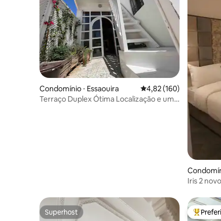
Condomínio ⋅ Essaouira
4,82 de uma avaliação m
4,82 (160)
Terraço Duplex Ótima Localização e uma
Vista
Condomíni
Iris 2 no
da praia
Superhost
Prefe
Superhost
Entre os