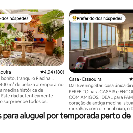
o dos hóspedes
Preferido dos hóspedes
o dos hóspedes
Entre os melhores preferidos d
édia de 5, 245 avaliações
aouira
4,94 de uma avaliação média de 5, 180 avalia
4,94 (180)
bonito, tranquilo Riad na
Casa ⋅ Essaouira
4
400 m² de beleza atemporal no
Dar Evening Star, casa única d
a medina histórica de
no mar!
PERFEITO para CASAIS e ENC
. Este riad autenticamente
COM AMIGOS. IDEAL para FAMÍ
o surpreende todos os
coração da antiga medina, situ
 com suas proporções
muralhas com o mar abaixo, o 
s. Com 5 quartos com banheiro
para aluguel por temporada perto de P
Evening Star oferece 2 suítes d
 em 3 andares, além de um
com vista para o mar, um quart
nsolarado no terraço, este é o
adicional aconchegante, 3 var
 privado que combina a herança
vista para o mar, quatro banheir