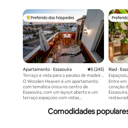
Preferido dos hóspedes
Preferid
Entre os melhores preferidos dos hóspedes
Preferid
Apartamento ⋅ Essaouira
5 de uma avaliação m
5 (245)
Riad ⋅ Ess
Terraço e vista para o paraíso de madeira
Espaçoso, 
no centro de Essaouira
medina
O Wooden Heaven é um apartamento
Entre em 
com temática única no centro de
coração d
Essaouira, com um layout aberto e um
Essaouira
terraço espaçoso com vistas
restaurad
panorâmicas magníficas para toda a
hóspedes
cidade. Com ênfase na madeira, o
generosa
Comodidades populares 
interior exala calor e charme,
privativo
oferecendo um retiro sereno. Os
terraço e
hóspedes podem desfrutar de vistas de
seu oásis