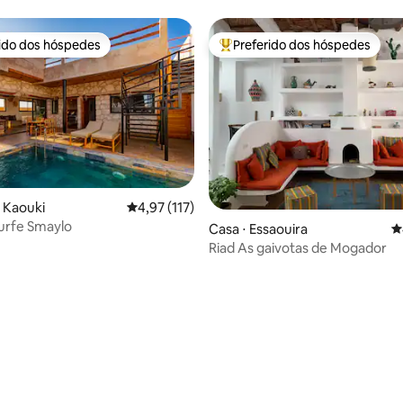
quatro suítes
rido dos hóspedes
Preferido dos hóspedes
 melhores preferidos dos hóspedes
Entre os melhores preferidos d
i Kaouki
4,97 de uma avaliação média de 5, 117 avalia
4,97 (117)
urfe Smaylo
Casa ⋅ Essaouira
4
Riad As gaivotas de Mogador