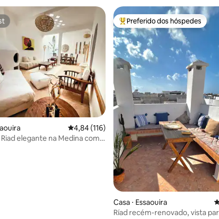
st
Preferido dos hóspedes
st
Entre os melhores preferidos d
édia de 5, 157 avaliações
saouira
4,84 de uma avaliação média de 5, 116 avalia
4,84 (116)
Riad elegante na Medina com
a o mar
Casa ⋅ Essaouira
4
Ríad recém-renovado, vista par