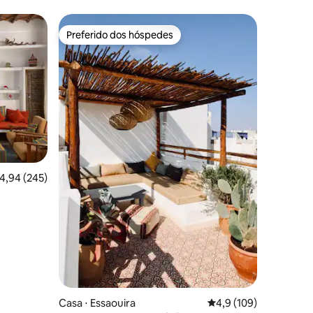
Preferido dos hóspedes
os hóspedes
Preferido dos hóspedes
ções
,94 de uma avaliação média de 5, 245 avaliações
4,94 (245)
Casa ⋅ Essaouira
4,9 de uma avaliação 
4,9 (109)