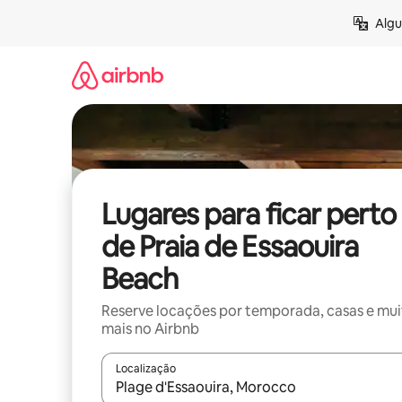
Pular
Algu
para
o
conteúdo
Lugares para ficar perto
de Praia de Essaouira
Beach
Reserve locações por temporada, casas e mu
mais no Airbnb
Localização
Quando os resultados estiverem disponíveis, expl