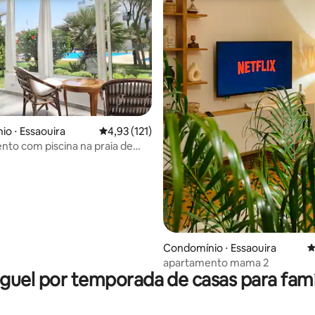
o ⋅ Essaouira
4,93 de uma avaliação média de 5, 121 avalia
4,93 (121)
to com piscina na praia de
1
édia de 5, 152 avaliações
Condomínio ⋅ Essaouira
4
apartamento mama 2
guel por temporada de casas para famí