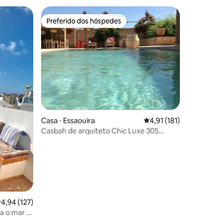
Preferido dos hóspedes
os hóspedes
Preferido dos hóspedes
Casa ⋅ Essaouira
4,91 de uma avaliação 
4,91 (181)
ções
Casbah de arquiteto Chic Luxe 305
comentários 5*
,94 de uma avaliação média de 5, 127 avaliações
4,94 (127)
a o mar e