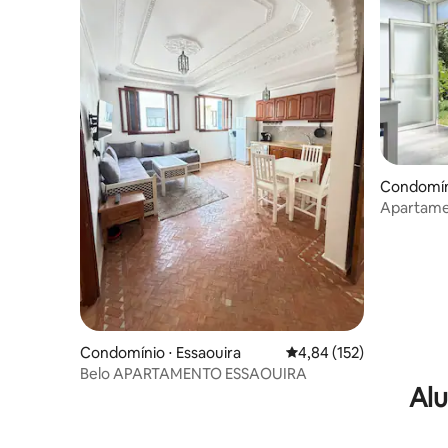
Condomíni
Apartamen
Essaouira 
Condomínio ⋅ Essaouira
4,84 de uma avaliação m
4,84 (152)
Belo APARTAMENTO ESSAOUIRA
Alu