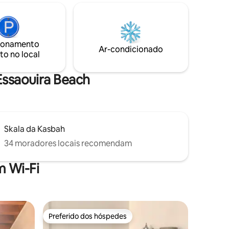
composta por uma área de estar, sala de
ás e
estar, cozinha - 2 belos quartos, cada um
m disso,
com seu próprio chuveiro/ WC.
 mesa com
ma ótima
ionamento
Ar-condicionado
to no local
Essaouira Beach
Skala da Kasbah
34 moradores locais recomendam
 Wi-Fi
Preferido dos hóspedes
Preferido dos hóspedes