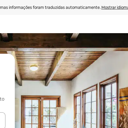
mas informações foram traduzidas automaticamente. 
Mostrar idioma
ito
ore-os usando as seta para cima e para baixo do teclado ou tocando e