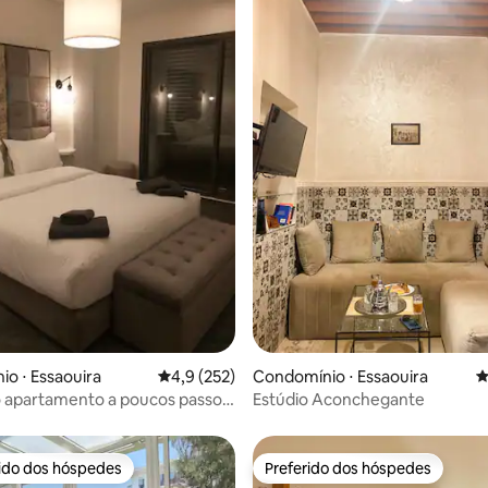
édia de 5, 160 avaliações
o ⋅ Essaouira
4,9 de uma avaliação média de 5, 252 avalia
4,9 (252)
Condomínio ⋅ Essaouira
4
vo apartamento a poucos passos
Estúdio Aconchegante
rido dos hóspedes
Preferido dos hóspedes
 melhores preferidos dos hóspedes
Preferido dos hóspedes