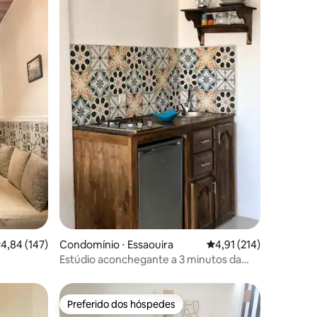
ções
,84 de uma avaliação média de 5, 147 avaliações
4,84 (147)
Condomínio ⋅ Essaouira
4,91 de uma avaliação 
4,91 (214)
Estúdio aconchegante a 3 minutos da
praia
Preferido dos hóspedes
Preferido dos hóspedes