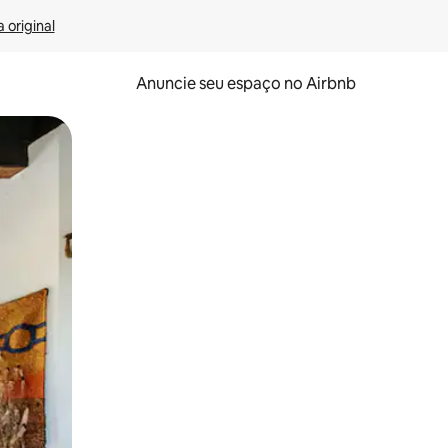
 original
Anuncie seu espaço no Airbnb
 deslizando o dedo na tela.