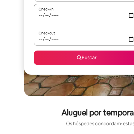
Check-in
Checkout
Buscar
Aluguel por temporad
Os hóspedes concordam: estas