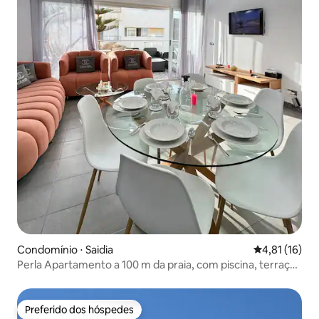
Condomínio ⋅ Saidia
4,81 de uma a
4,81 (16)
Perla Apartamento a 100 m da praia, com piscina, terraço
e Wi-Fi
Preferido dos hóspedes
Preferido dos hóspedes