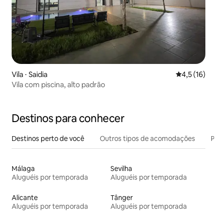
Vila ⋅ Saidia
4,5 de uma a
4,5 (16)
Vila com piscina, alto padrão
Destinos para conhecer
Destinos perto de você
Outros tipos de acomodações
Pr
Málaga
Sevilha
Aluguéis por temporada
Aluguéis por temporada
Alicante
Tânger
Aluguéis por temporada
Aluguéis por temporada