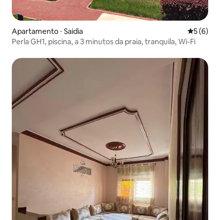
Apartamento ⋅ Saidia
5 de uma 
5 (6)
Perla GH1, piscina, a 3 minutos da praia, tranquila, Wi-Fi