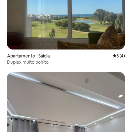
Apartamento ⋅ Saidia
5 de uma 
5 (4)
Duplex muito bonito