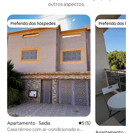
outros aspectos.
Preferido dos hóspedes
Preferido dos hó
Preferido dos hóspedes
Preferido dos hó
Apartamento ⋅ Saidia
5 de uma avaliação média d
5 (5)
Casa térreo com ar-condicionado e
Apartamento ⋅ Sai