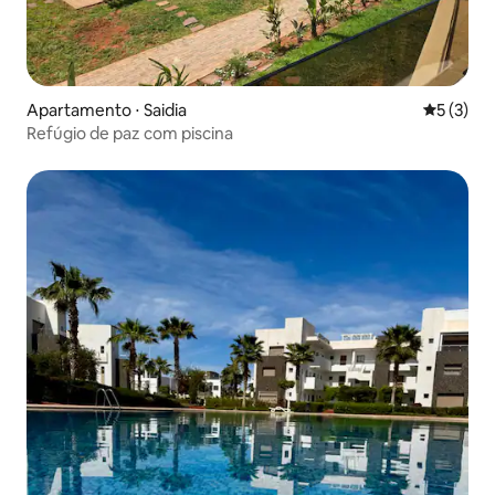
Apartamento ⋅ Saidia
5 de uma 
5 (3)
Refúgio de paz com piscina