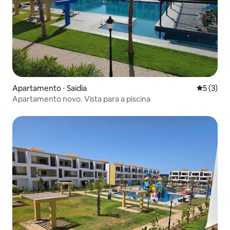
Apartamento ⋅ Saidia
5 de uma 
5 (3)
Apartamento novo. Vista para a piscina