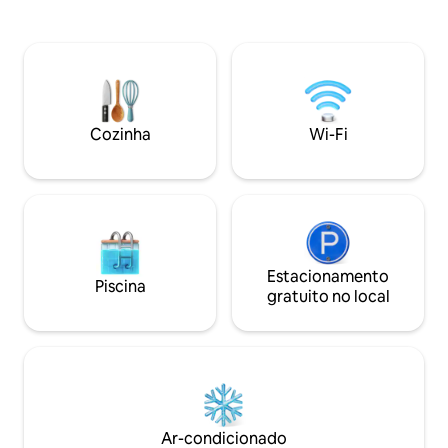
de estar banhada por luz com janelas
jardim, a casa é a
salientes, uma cozinha de alta qualidade
passeio pelo camin
e um jardim aberto para o litoral. 3
chegar à praia ou 
quartos e um apartamento
Penerf fica a 25 m
independente acomodam
Cães não são perm
confortavelmente famílias ou amigos.
roupa de cama por
Um lugar raro onde o luxo, a natureza e
mediante solicitaç
Cozinha
Wi-Fi
a serenidade se encontram.
Estacionamento
Piscina
gratuito no local
Ar-condicionado