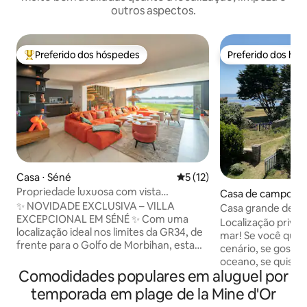
outros aspectos.
Preferido dos hóspedes
Preferido dos hó
Entre os melhores preferidos dos hóspedes
Preferido dos hó
Casa ⋅ Séné
5 de uma avaliação média de
5 (12)
Propriedade luxuosa com vista
Casa de campo ⋅
excepcional para o mar
✨ NOVIDADE EXCLUSIVA – VILLA
Casa grande de fr
EXCEPCIONAL EM SÉNÉ ✨ Com uma
camas
Localização privil
localização ideal nos limites da GR34, de
mar! Se você quiser uma mudança de
frente para o Golfo de Morbihan, esta
cenário, se gosta 
vila projetada por arquitetos oferece um
oceano, se quiser 
ambiente único para uma estadia
Comodidades populares em aluguel por
ou amigos, esta ca
inesquecível. Desfrute de uma vista
às suas expectativ
temporada em plage de la Mine d'Or
panorâmica para o mar, uma grande sala
Penerf, com vista