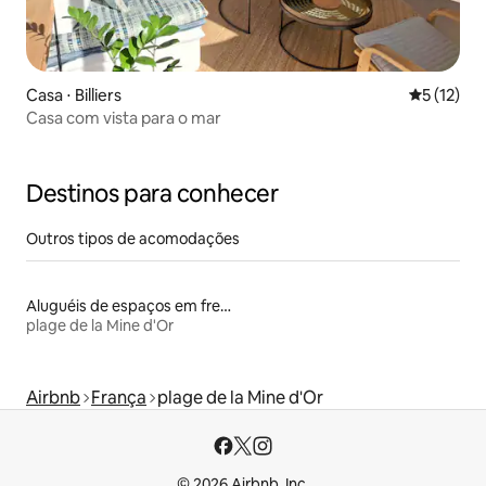
Casa ⋅ Billiers
5 de uma a
5 (12)
Casa com vista para o mar
Destinos para conhecer
Outros tipos de acomodações
Aluguéis de espaços em frente à praia
plage de la Mine d'Or
Airbnb
França
plage de la Mine d'Or
© 2026 Airbnb, Inc.