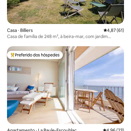
Casa ⋅ Billiers
4,87 de uma a
4,87 (61)
Casa de família de 248 m², à beira-mar, com jardim
fechado
Preferido dos hóspedes
Entre os melhores preferidos dos hóspedes
Apartamento ⋅ La Baule-Escoublac
4,96 de uma a
4,96 (23)