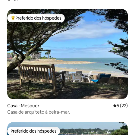
Preferido dos hóspedes
Entre os melhores preferidos dos hóspedes
Casa ⋅ Mesquer
5 de uma a
5 (22)
Casa de arquiteto à beira-mar.
Preferido dos hóspedes
Preferido dos hóspedes