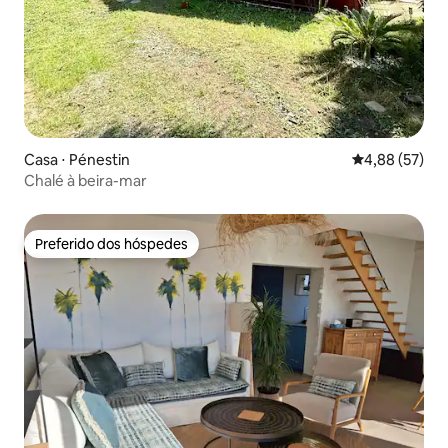
Casa ⋅ Pénestin
4,88 de uma a
4,88 (57)
Chalé à beira-mar
Preferido dos hóspedes
Preferido dos hóspedes