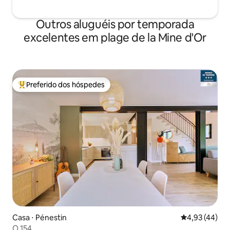
Outros aluguéis por temporada
excelentes em plage de la Mine d'Or
Preferido dos hóspedes
Entre os melhores preferidos dos hóspedes
Casa ⋅ Pénestin
4,93 de uma a
4,93 (44)
O 154