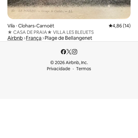
Vila ⋅ Clohars-Carnoët
4,86 de uma a
4,86 (14)
★ CASA DE PRAIA★ VILLA LES BLEUETS
Airbnb
França
Plage de Bellangenet
© 2026 Airbnb, Inc.
Privacidade
Termos