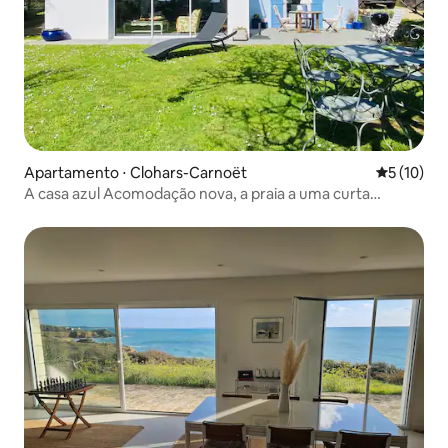
Apartamento ⋅ Clohars-Carnoët
5 de uma a
5 (10)
A casa azul Acomodação nova, a praia a uma curta
caminhada