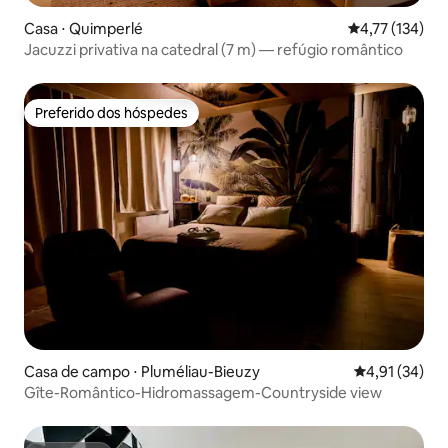
Casa ⋅ Quimperlé
4,77 de uma av
4,77 (134)
Jacuzzi privativa na catedral (7 m) — refúgio romântico
Preferido dos hóspedes
Preferido dos hóspedes
Casa de campo ⋅ Pluméliau-Bieuzy
4,91 de uma a
4,91 (34)
Gîte-Romântico-Hidromassagem-Countryside view