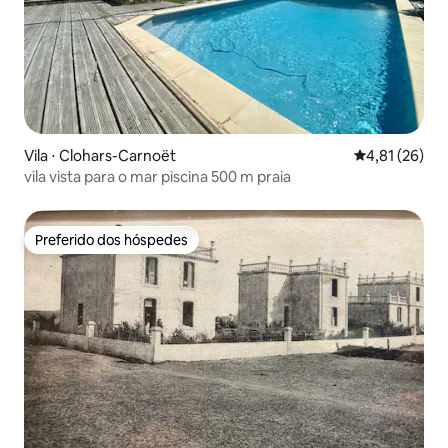
Vila ⋅ Clohars-Carnoët
4,81 de uma a
4,81 (26)
vila vista para o mar piscina 500 m praia
Preferido dos hóspedes
Preferido dos hóspedes