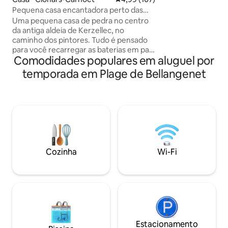
estar/varanda. Ref
Pequena casa encantadora perto das
pessoas. Terraços
praias
Uma pequena casa de pedra no centro
diferentes do ritmo da
da antiga aldeia de Kerzellec, no
para viver e compa
caminho dos pintores. Tudo é pensado
recarregar suas ba
para você recarregar as baterias em paz
grupos de amigos.
Comodidades populares em aluguel por
entre as ondas a 500 metros no final do
estadia.
caminho e o canto dos pássaros. Você
temporada em Plage de Bellangenet
vai se encantar com este antigo forno
de pão do século XVIII, totalmente
restaurado para uma estadia no coração
de Pouldu, onde tudo é feito a pé: (na
temporada) padaria, restaurantes,
bares, mercearia, tudo isso cercado por
seis praias, todas encantadoras e
diferentes umas das outras.
Cozinha
Wi-Fi
Estacionamento