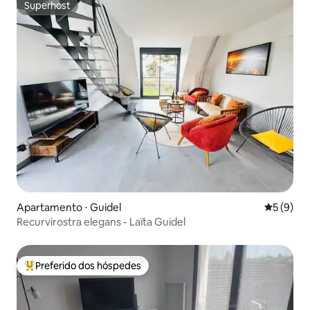
Superhost
Superhost
Apartamento ⋅ Guidel
5 de uma 
5 (9)
Recurvirostra elegans - Laïta Guidel
Preferido dos hóspedes
Entre os melhores preferidos dos hóspedes