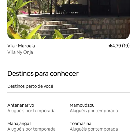
Vila ⋅ Maroala
4,79 de uma a
4,79 (19)
Villa Ny Onja
Destinos para conhecer
Destinos perto de você
Antananarivo
Mamoudzou
Aluguéis por temporada
Aluguéis por temporada
Mahajanga I
Toamasina
Aluguéis por temporada
Aluguéis por temporada