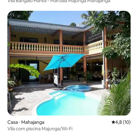
Vila Bangalô Harea - Maroala Majunga Mahajanga
Casa ⋅ Mahajanga
4,8 de uma a
4,8 (10)
Vila com piscina Majunga/Wi-Fi