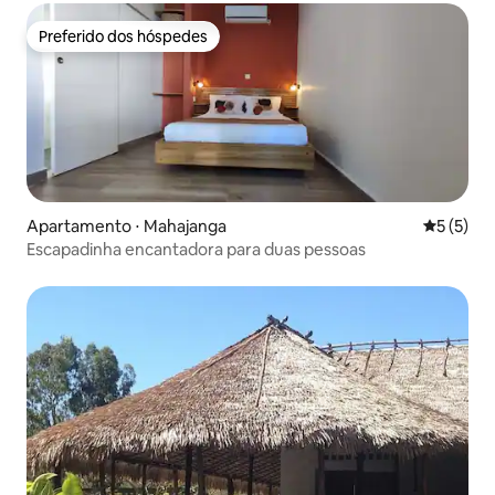
Preferido dos hóspedes
Preferido dos hóspedes
Apartamento ⋅ Mahajanga
5 de uma 
5 (5)
Escapadinha encantadora para duas pessoas