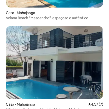
Casa ⋅ Mahajanga
Volana Beach “Masoandro”, espaçoso e autêntico
Casa ⋅ Mahajanga
4,57 de uma 
4,57 (7)