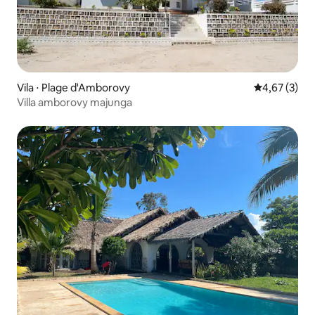
Vila ⋅ Plage d'Amborovy
4,67 de uma 
4,67 (3)
Villa amborovy majunga