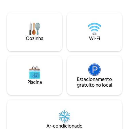
uma cozinha equip
centro da cidade de Majunga a 15
ao ar livre. Ideal p
minutos de distância é facilmente
ou amigos, combin
acessível de ônibus, táxi ou badjaj. Mas
tranquilidade, por
não há necessidade de correr pela
espetaculares e p
cidade para encontrar alguns peixes,
mais bonitos de M
lagostas e amigos ainda trêmulos fora da
água. Aproveite a estadia e tenha um
Cozinha
Wi-Fi
bom apetite
Estacionamento
Piscina
gratuito no local
Ar-condicionado