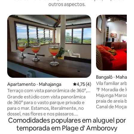
outros aspectos.
Bangalô ⋅ Mahajan
Vila familiar arbori
Apartamento ⋅ Mahajanga
4,75 de uma avaliação média d
4,75 (4)
Majunga
🌴 Moradia de luxo
Terraço com vista panorâmica de 360°,
Majunga Maroala – 
praia a 200 m
Grande estúdio com vista panorâmica
praia de areia branca 🏖️ De fre
de 360° para o vasto parque privado e
Canal de Moçambiq
para o mar. Estamos, literalmente, no
m² oferece acesso
dossel, nas flores e nos pássaros.
areia branca. Desf
Comodidades populares em aluguel por
Rosewood e móveis de mangue estão
privativa, um gran
em harmonia com a natureza. Luxo,
temporada em Plage d' Amborovy
para o mar, uma sa
calmo e voluptuosidade! O efervescente