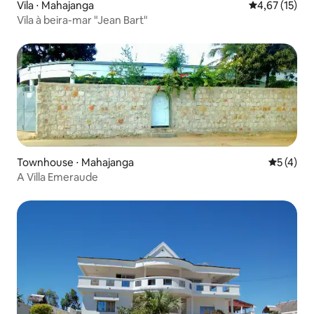
Vila ⋅ Mahajanga
4,67 de uma a
4,67 (15)
Vila à beira-mar "Jean Bart"
Townhouse ⋅ Mahajanga
5 de uma 
5 (4)
A Villa Emeraude