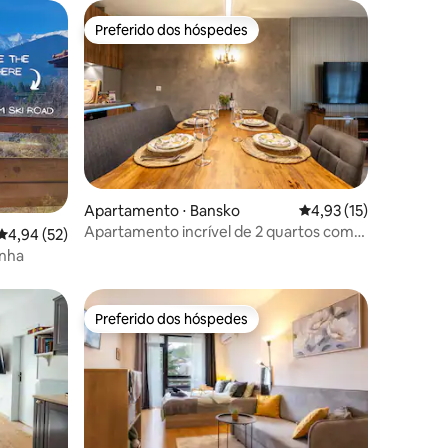
Preferido dos hóspedes
os hóspedes
Preferido dos hóspedes
ções
Apartamento ⋅ Bansko
4,93 de uma avaliação
4,93 (15)
Apartamento incrível de 2 quartos com
4,94 de uma avaliação média de 5, 52 avaliações
4,94 (52)
varanda e sensação de casa
nha
Preferido dos hóspedes
os hóspedes
Preferido dos hóspedes