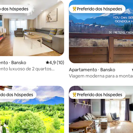
o dos hóspedes
Preferido dos hóspedes
o dos hóspedes
Entre os melhores preferidos d
nto ⋅ Bansko
4,9 de uma avaliação média de 5, 10 avalia
4,9 (10)
to luxuoso de 2 quartos
o média de 5, 7 avaliações
Apartamento ⋅ Bansko
 da manhã/estacionamento
Viagem moderna para a monta
rido dos hóspedes
Preferido dos hóspedes
 melhores preferidos dos hóspedes
Entre os melhores preferidos d