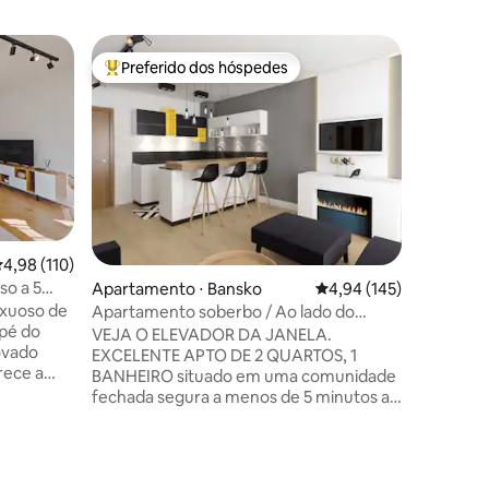
Apartame
Preferido dos hóspedes
Preferi
os hóspedes
Entre os melhores preferidos dos hóspedes
Preferi
Pirin Gol
Bem-vind
apartame
paisagen
Spa, Bul
luxo, con
espaço c
Durante a
comodida
,98 de uma avaliação média de 5, 110 avaliações
4,98 (110)
PirinGolf
o a 5
Apartamento ⋅ Bansko
4,94 de uma avaliação 
4,94 (145)
tratamen
xuoso de
desfruta
Apartamento soberbo / Ao lado do
 pé do
esquiar n
teleférico
VEJA O ELEVADOR DA JANELA.
ovado
Resort ou
EXCELENTE APTO DE 2 QUARTOS, 1
rece a
e a belez
BANHEIRO situado em uma comunidade
apada de
fechada segura a menos de 5 minutos a
ço oferece
pé da 1ª estação do teleférico e dos
ira para
inúmeros parques aquáticos e
u dia de
comodidades de spa. SITUADO em uma
ções
 com
rua animada com fácil acesso a uma