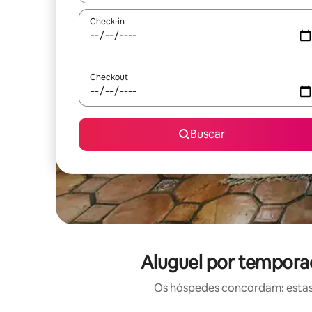
Check-in
Checkout
Buscar
Aluguel por temporad
Os hóspedes concordam: estas