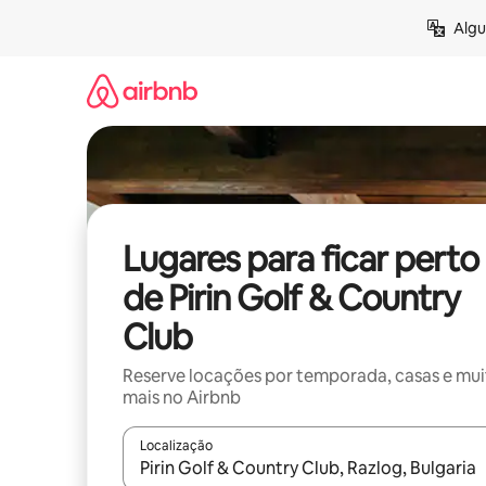
Pular
Algu
para
o
conteúdo
Lugares para ficar perto
de Pirin Golf & Country
Club
Reserve locações por temporada, casas e mu
mais no Airbnb
Localização
Quando os resultados estiverem disponíveis, expl