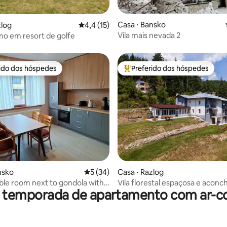
Casa ⋅ Bansko
zlog
4,4 de uma avaliação média de 5, 15 avalia
4,4 (15)
média de 5, 22 avaliações
Vila mais nevada 2
ino em resort de golfe
rido dos hóspedes
Preferido dos hóspedes
 melhores preferidos dos hóspedes
Entre os melhores preferidos d
média de 5, 38 avaliações
nsko
5 de uma avaliação média de 5, 34 avalia
5 (34)
Casa ⋅ Razlog
le room next to gondola with
Vila florestal espaçosa e acon
r temporada de apartamento com ar-c