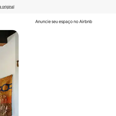
 original
Anuncie seu espaço no Airbnb
 deslizando o dedo na tela.