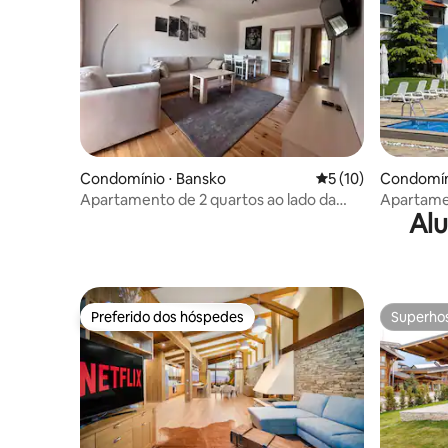
Condomínio ⋅ Bansko
5 de uma avaliação 
5 (10)
Condomín
Apartamento de 2 quartos ao lado da
Apartamen
Alu
Gôndola
montanha,
Preferido dos hóspedes
Superho
Preferido dos hóspedes
Superho