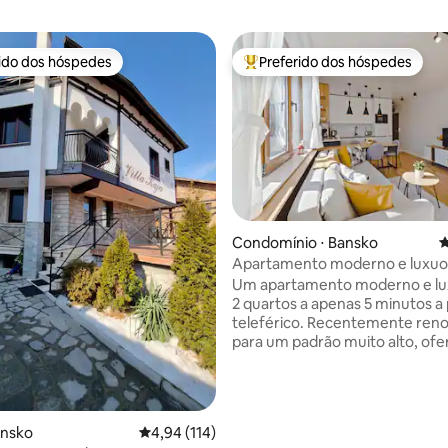
rido dos hóspedes
Preferido dos hóspedes
 melhores preferidos dos hóspedes
Entre os melhores preferidos d
Condomínio ⋅ Bansko
4
Apartamento moderno e luxuos
édia de 5, 115 avaliações
minutos do teleférico
Um apartamento moderno e lu
2 quartos a apenas 5 minutos a
teleférico. Recentemente ren
para um padrão muito alto, ofe
grupos de até 5 pessoas a esc
férias de inverno ideal. O espa
um grande lounge com uma lare
um ótimo final quente para o se
ansko
4,94 de uma avaliação média de 5, 114 avalia
4,94 (114)
esqui. Há 2 quartos espaçosos