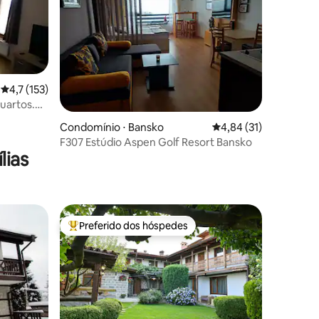
4,7 de uma avaliação média de 5, 153 avaliações
4,7 (153)
quartos.
ções
Condomínio ⋅ Bansko
4,84 de uma avaliação
4,84 (31)
F307 Estúdio Aspen Golf Resort Bansko
lias
Preferido dos hóspedes
Entre os melhores preferidos dos hóspedes