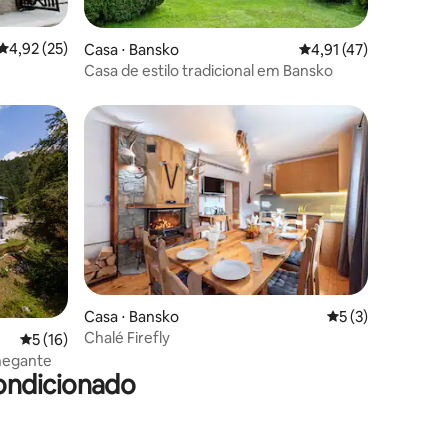
4,92 de uma avaliação média de 5, 25 avaliações
4,92 (25)
ções
Casa ⋅ Bansko
4,91 de uma avaliação
4,91 (47)
Casa de estilo tradicional em Bansko
os hóspedes
Casa ⋅ Bansko
5 de uma avaliaçã
5 (3)
Chalé Firefly
ções
5 de uma avaliação média de 5, 16 avaliações
5 (16)
chegante
ondicionado