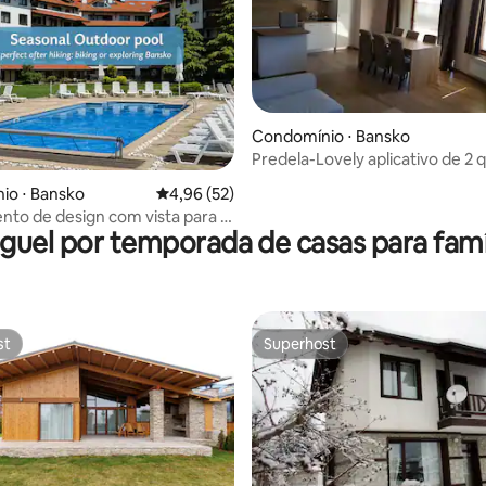
Condomínio ⋅ Bansko
Predela-Lovely aplicativo de 2 
PERTO de Gondola
média de 5, 10 avaliações
io ⋅ Bansko
4,96 de uma avaliação média de 5, 52 avalia
4,96 (52)
to de design com vista para a
guel por temporada de casas para famí
 piscina e jardim
st
Superhost
st
Superhost