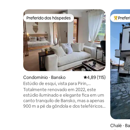
Preferido dos hóspedes
Prefe
Preferido dos hóspedes
Entre os
Condomínio ⋅ Bansko
4,89 de uma avaliação m
4,89 (115)
Estúdio de esqui, vista para Pirin,
estacionamento, a 900 m do teleférico
Totalmente renovado em 2022, este
estúdio iluminado e elegante fica em um
canto tranquilo de Bansko, mas a apenas
900 m a pé da gôndola e dos teleféricos
de esqui. Acorde com vista direta para a
montanha Pirin do seu próprio terraço
privativo de 20 m². Cozinha completa,
Chalé ⋅ B
cama queen confortável, Wi-Fi rápido,