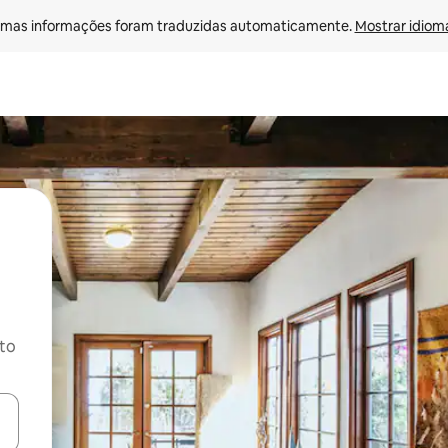
mas informações foram traduzidas automaticamente. 
Mostrar idioma
ito
ore-os usando as seta para cima e para baixo do teclado ou tocando e