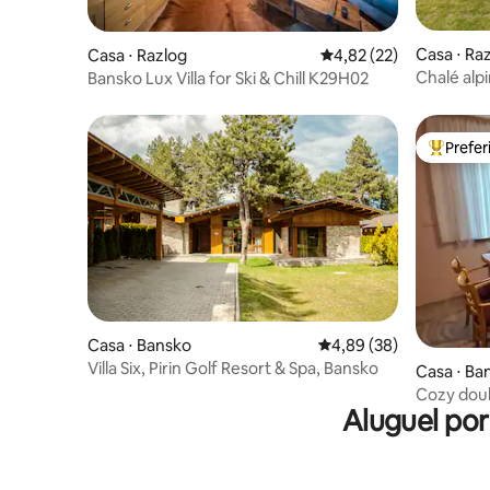
Casa ⋅ Ra
Casa ⋅ Razlog
4,82 de uma avaliação 
4,82 (22)
Chalé alp
Bansko Lux Villa for Ski & Chill K29H02
Prefe
Entre os
Casa ⋅ Bansko
4,89 de uma avaliação 
4,89 (38)
Villa Six, Pirin Golf Resort & Spa, Bansko
Casa ⋅ Ba
Cozy doub
Aluguel po
kitchen