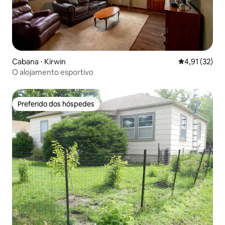
Cabana ⋅ Kirwin
4,91 de uma a
4,91 (32)
O alojamento esportivo
Preferido dos hóspedes
Preferido dos hóspedes