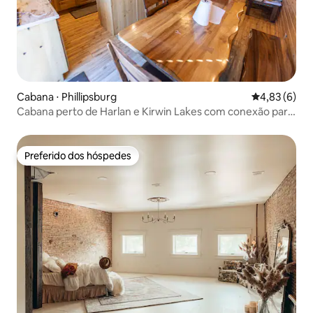
Cabana ⋅ Phillipsburg
4,83 de uma 
4,83 (6)
Cabana perto de Harlan e Kirwin Lakes com conexão para
trailer.
Preferido dos hóspedes
Preferido dos hóspedes