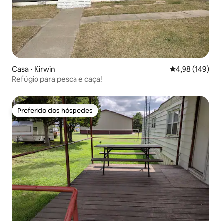
Casa ⋅ Kirwin
4,98 de uma av
4,98 (149)
Refúgio para pesca e caça!
Preferido dos hóspedes
Preferido dos hóspedes