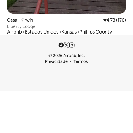
Casa ⋅ Kirwin
4,78 de uma av
4,78 (176)
Liberty Lodge
Airbnb
Estados Unidos
Kansas
Phillips County
© 2026 Airbnb, Inc.
Privacidade
Termos