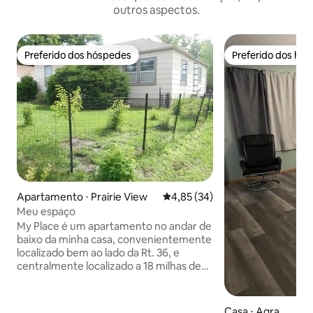
outros aspectos.
Preferido dos hóspedes
Preferido dos hó
Preferido dos hóspedes
Preferido dos hó
Apartamento ⋅ Prairie View
4,85 de uma avaliação média de
4,85 (34)
Meu espaço
My Place é um apartamento no andar de
baixo da minha casa, convenientemente
localizado bem ao lado da Rt. 36, e
centralmente localizado a 18 milhas de
Norton e a 23 milhas do Parque Estadual
Prairie Dog. Phillipsburg fica a 15 milhas, e
depois disso é Kirwin Wildlife Refuge As
Casa ⋅ Agra