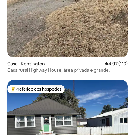
Casa ⋅ Kensington
4,97 de uma av
4,97 (110)
Casa rural Highway House, área privada e grande.
Preferido dos hóspedes
Entre os melhores preferidos dos hóspedes