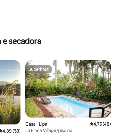
 e secadora
Superhost
Superhost
Casa ⋅ Lipa
4,75 de uma avaliação
4,75 (48)
La Finca Village/piscina
4,89 de uma avaliação média de 5, 53 avaliações
4,89 (53)