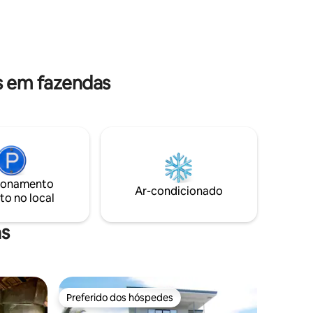
as viagens
pessoas. Veja o link abaixo:
 Nayon
airbnb.com/h/puntadoloresbeachroom
xar com
s que você
s em fazendas
ionamento
Ar-condicionado
to no local
as
Preferido dos hóspedes
Preferido dos hóspedes