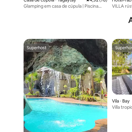
Glamping em casa de cúpula | Piscina
VILLA rús
privativa, PS4 + fogueira grátis
sauna e p
Superhost
Superho
Superhost
Superho
Vila ⋅ Bay
Villa trop
termais e