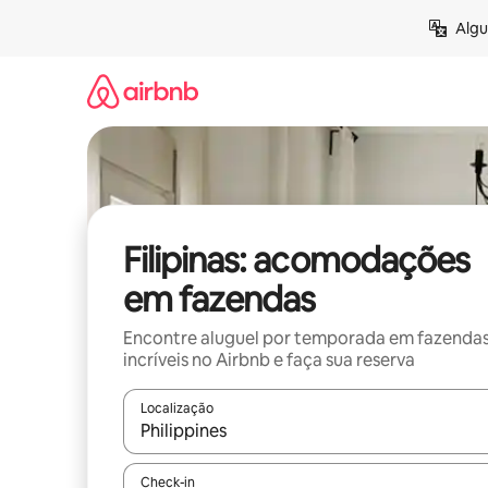
Pular
Algu
para
o
conteúdo
Filipinas: acomodações
em fazendas
Encontre aluguel por temporada em fazenda
incríveis no Airbnb e faça sua reserva
Localização
Quando os resultados estiverem disponíveis, expl
Check-in