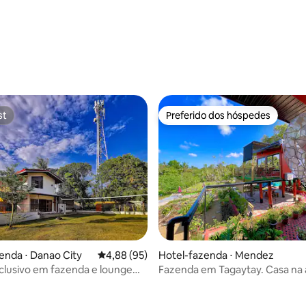
média de 5, 98 avaliações
st
Preferido dos hóspedes
st
Preferido dos hóspedes
enda ⋅ Danao City
4,88 de uma avaliação média de 5, 95 avalia
4,88 (95)
Hotel-fazenda ⋅ Mendez
clusivo em fazenda e lounge
Fazenda em Tagaytay. Casa na 
 para 20 pessoas
chalé + piscina ecológica. 14px