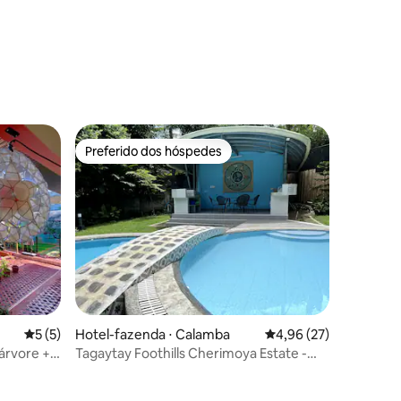
Preferido dos hóspedes
Preferido dos hóspedes
ções
5 de uma avaliação média de 5, 5 avaliações
5 (5)
Hotel-fazenda ⋅ Calamba
4,96 de uma avaliação
4,96 (27)
árvore +
Tagaytay Foothills Cherimoya Estate -
Pugad