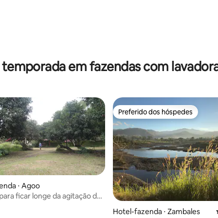
média de 5, 52 avaliações
r temporada em fazendas com lavadora
Preferido dos hóspedes
Preferido dos hóspedes
enda ⋅ Agoo
para ficar longe da agitação da
média de 5, 10 avaliações
Hotel-fazenda ⋅ Zambales