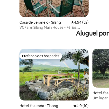
Casa de veraneio ⋅ Silang
4,94 de uma avaliação 
4,94 (52)
VCFarmSilang Main House - Férias.
Aluguel po
Eventos.
Preferido dos hóspedes
Preferido dos hóspedes
Hotel-faz
Um lugar 
cidade.
Hotel-fazenda ⋅ Tiaong
4,9 de uma avaliação 
4,9 (10)