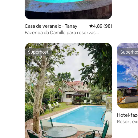
Casa de veraneio ⋅ Tanay
4,89 de uma avaliação 
4,89 (98)
Fazenda da Camille para reservas
familiares e corporativas
Superhost
Superho
Superhost
Superho
Hotel-faz
Resort ex
esportivo