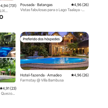
Pousada ⋅ Batangas
4,96 de uma avaliação
4,96 (26)
,94 de uma avaliação média de 5, 731 avaliações
4,94 (731)
Vistas fabulosas para o Lago Taalaya -
LIX
Fazenda Ataalaya
o
2-3PAX
Preferido dos hóspedes
Preferido dos hóspedes
Hotel-fazenda ⋅ Amadeo
4,96 de uma avaliação
4,96 (26)
Farmstay @ Villa Bambusa
ções
4,91 de uma avaliação média de 5, 23 avaliações
4,91 (23)
, Quezon |