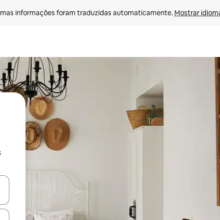
mas informações foram traduzidas automaticamente. 
Mostrar idioma
s
ore-os usando as seta para cima e para baixo do teclado ou tocando e