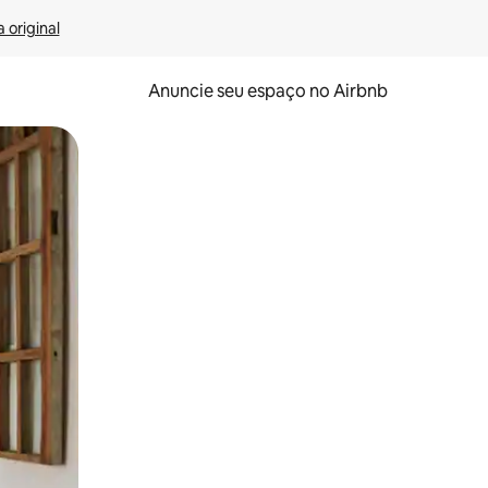
 original
Anuncie seu espaço no Airbnb
 deslizando o dedo na tela.