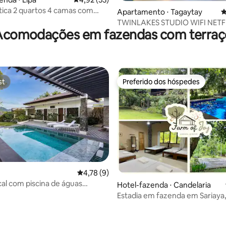
tica 2 quartos 4 camas com
Apartamento ⋅ Tagaytay
4
iscina
TWINLAKES STUDIO WIFI NETF
Acomodações em fazendas com terraç
ESTACIONAMENTO GRATUITO 
st
Preferido dos hóspedes
st
Preferido dos hóspedes
4,78 de uma avaliação média de 5, 9 avalia
4,78 (9)
ical com piscina de águas
Hotel-fazenda ⋅ Candelaria
 vista para a fazenda
Estadia em fazenda em Sariaya
Casa de hóspedes 3BR