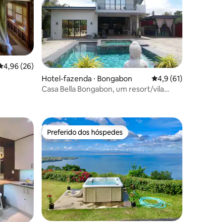
4,96 de uma avaliação média de 5, 26 avaliações
4,96 (26)
Hotel-fazenda ⋅ Bongabon
4,9 de uma avaliação
4,9 (61)
Casa Bella Bongabon, um resort/vila
ções
privativo
Preferido dos hóspedes
os hóspedes
Preferido dos hóspedes
ções