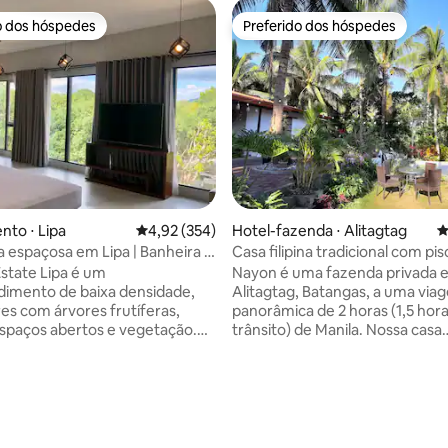
o dos hóspedes
Preferido dos hóspedes
o dos hóspedes
Preferido dos hóspedes
to ⋅ Lipa
4,92 de uma avaliação média de 5, 354 avalia
4,92 (354)
Hotel-fazenda ⋅ Alitagtag
4
 espaçosa em Lipa | Banheira +
Casa filipina tradicional com pi
a a natureza
do Lago Taal
state Lipa é um
Nayon é uma fazenda privada 
imento de baixa densidade,
Alitagtag, Batangas, a uma via
res com árvores frutíferas,
panorâmica de 2 horas (1,5 hor
spaços abertos e vegetação.
trânsito) de Manila. Nossa casa
 nossos apartamentos com ar
tradicional filipina de 2 quartos
ado são projetados para
fica em uma colina, com vista 
nar os confortos de casa - uma
piscina para crianças e um amp
size, banheiro privativo,
salpicado de árvores frutíferas
 área de jantar - adequados
de pasto. Cada quarto grande e privativo
dias de curta e longa duração.
é decorado cuidadosamente 
édia de 5, 137 avaliações