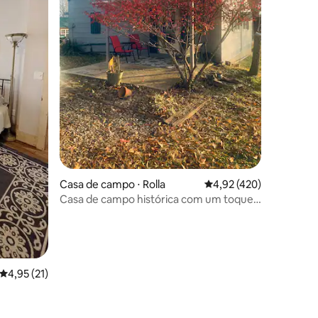
ções
Casa de campo ⋅ Rolla
4,92 de uma avaliação 
4,92 (420)
Casa de campo histórica com um toque
chique e despojado!
4,95 de uma avaliação média de 5, 21 avaliações
4,95 (21)