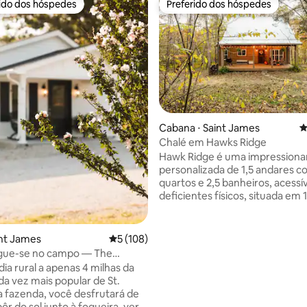
rido dos hóspedes
Preferido dos hóspedes
 melhores preferidos dos hóspedes
Preferido dos hóspedes
Cabana ⋅ Saint James
4
Chalé em Hawks Ridge
édia de 5, 112 avaliações
Hawk Ridge é uma impressiona
personalizada de 1,5 andares c
quartos e 2,5 banheiros, acessí
deficientes físicos, situada em 
privados. Fica a poucos minutos
James, Meramec Springs State
pesca de trutas troféu, vinícola
int James
5 de uma avaliação média de 5, 108 avalia
5 (108)
caminhadas e golfe. Canoagem,
ue-se no campo — The
rafting, tirolesa e passeios a ca
n Luca Hill
ia rural a apenas 4 milhas da
a apenas 10 milhas de distância. Este loca
da vez mais popular de St.
tem algo para cada. 41 milhas de Ft.
 fazenda, você desfrutará de
Leonard Wood 17 milhas de Fug
ôr do sol junto à fogueira, verá