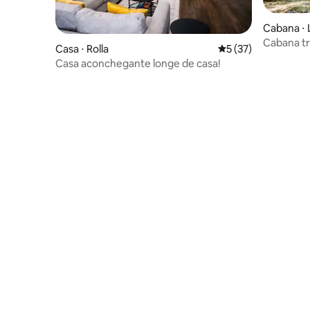
Cabana ⋅
Cabana tr
Casa ⋅ Rolla
5 de uma avaliação 
5 (37)
aconchega
Casa aconchegante longe de casa!