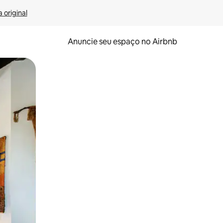
 original
Anuncie seu espaço no Airbnb
 deslizando o dedo na tela.