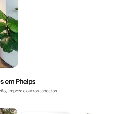
es em Phelps
o, limpeza e outros aspectos.
Casa de c