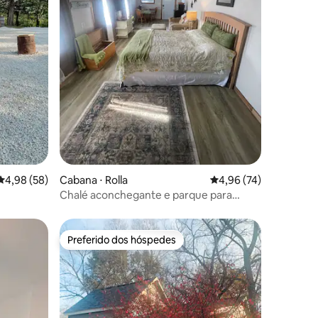
ções
4,98 de uma avaliação média de 5, 58 avaliações
4,98 (58)
Cabana ⋅ Rolla
4,96 de uma avaliação
4,96 (74)
Chalé aconchegante e parque para
trailers
Preferido dos hóspedes
Preferido dos hóspedes