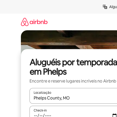
Pular
Algu
para
o
conteúdo
Aluguéis por temporada
em Phelps
Encontre e reserve lugares incríveis no Airbnb
Localização
Quando os resultados estiverem disponíveis, expl
Check-in