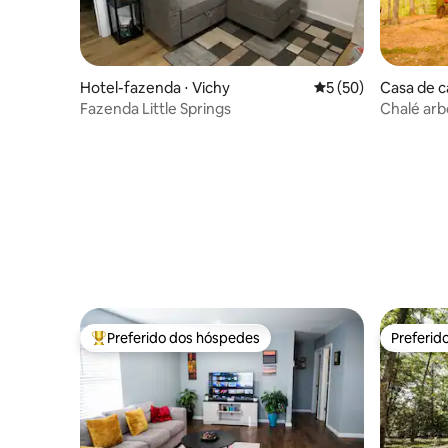
Hotel-fazenda ⋅ Vichy
5 de uma avaliação 
5 (50)
Casa de 
nship
Fazenda Little Springs
Chalé arb
para o val
Preferido dos hóspedes
Preferid
Entre os melhores preferidos dos hóspedes
Preferid