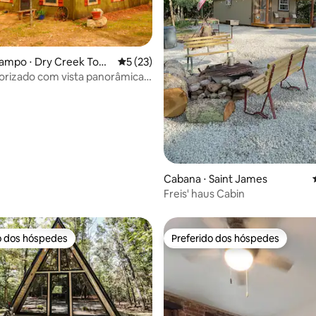
média de 5, 50 avaliações
campo ⋅ Dry Creek Tow
5 de uma avaliação média de 5, 23 avalia
5 (23)
orizado com vista panorâmica
e
Cabana ⋅ Saint James
Freis' haus Cabin
o dos hóspedes
Preferido dos hóspedes
o dos hóspedes
Preferido dos hóspedes