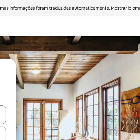
mas informações foram traduzidas automaticamente. 
Mostrar idioma
ore-os usando as seta para cima e para baixo do teclado ou tocando e