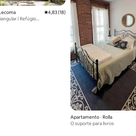
 Lecoma
4,83 de uma avaliação média de 5, 18 avalia
4,83 (18)
iangular | Refúgio
média de 5, 37 avaliações
nte na floresta + fogueira
Apartamento ⋅ Rolla
O suporte para livros