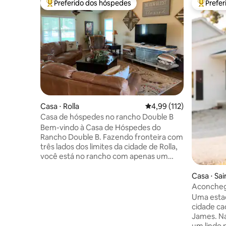
Preferido dos hóspedes
Prefe
Entre os melhores preferidos dos hóspedes
Entre os
Casa ⋅ Rolla
4,99 de uma avaliação m
4,99 (112)
Casa de hóspedes no rancho Double B
Bem-vindo à Casa de Hóspedes do
Rancho Double B. Fazendo fronteira com
três lados dos limites da cidade de Rolla,
você está no rancho com apenas um
arremesso de pedra da cidade! A
tranquilidade calma da vida no campo a
Casa ⋅ Sa
poucos passos da nossa cidade. A uma
Aconcheg
curta distância a pé do Missouri MS&T, a
Cottage o
Uma estad
30 minutos do Ft. Leonard Wood. Você
cidade ca
pode desfrutar de toda a casa limpa e
James. Na
cintilante de 1600 pés quadrados, que
um lindo p