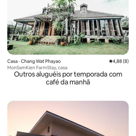
Casa ⋅ Chang Wat Phayao
4,88 de uma 
4,88 (8)
MonSamKien FarmStay, casa
Outros aluguéis por temporada com
café da manhã