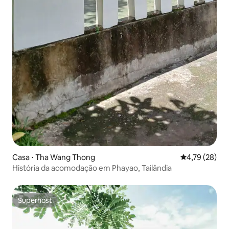
Casa ⋅ Tha Wang Thong
4,79 de uma a
4,79 (28)
História da acomodação em Phayao, Tailândia
Superhost
Superhost