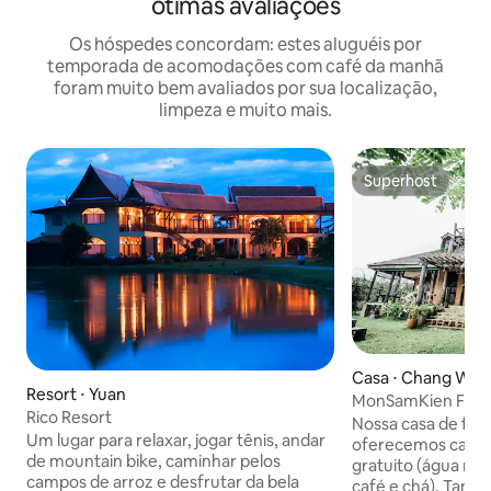
ótimas avaliações
Os hóspedes concordam: estes aluguéis por
temporada de acomodações com café da manhã
foram muito bem avaliados por sua localização,
limpeza e muito mais.
Superhost
Superhost
Casa ⋅ Chang Wat
Resort ⋅ Yuan
MonSamKien FarmS
Rico Resort
Nossa casa de famí
Um lugar para relaxar, jogar tênis, andar
oferecemos café 
de mountain bike, caminhar pelos
gratuito (água min
campos de arroz e desfrutar da bela
café e chá). També