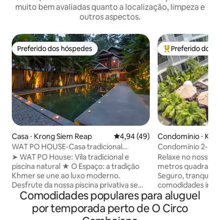
muito bem avaliadas quanto a localização, limpeza e
outros aspectos.
Preferido dos hóspedes
Preferido dos 
Preferido dos hóspedes
Entre os melhore
Casa ⋅ Krong Siem Reap
4,94 de uma avaliação média de
4,94 (49)
Condomínio ⋅ Kro
ap
WAT PO HOUSE-Casa tradicional
Condomínio 2-BR 
Khmer-River Road
central com pisci
➤ WAT PO House: Vila tradicional e
Relaxe no nosso 
piscina natural ★ O Espaço: a tradição
metros quadrados, 
Khmer se une ao luxo moderno.
Seguro, tranquilo 
Desfrute da nossa piscina privativa sem
comodidades incrív
Comodidades populares para aluguel
produtos químicos e do exuberante
academia, deck de
jardim aquático, com localização central
estacionamento e 
por temporada perto de O Circo
ao longo do rio Siem Reap. ★
que você precisa a