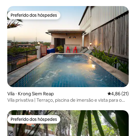
Preferido dos hóspedes
Preferido dos hóspedes
Vila ⋅ Krong Siem Reap
4,86 de uma a
4,86 (21)
Vila privativa | Terraço, piscina de imersão e vista para o
pôr do sol
Preferido dos hóspedes
Preferido dos hóspedes