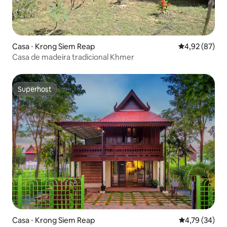
Casa ⋅ Krong Siem Reap
4,92 de uma a
4,92 (87)
Casa de madeira tradicional Khmer
Superhost
Superhost
Casa ⋅ Krong Siem Reap
4,79 de uma a
4,79 (34)