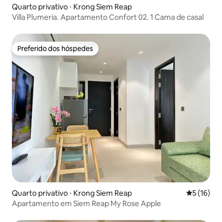
Quarto privativo ⋅ Krong Siem Reap
Villa Plumeria. Apartamento Confort 02. 1 Cama de casal
Preferido dos hóspedes
Preferido dos hóspedes
Quarto privativo ⋅ Krong Siem Reap
5 de uma a
5 (16)
Apartamento em Siem Reap My Rose Apple