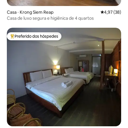
Casa ⋅ Krong Siem Reap
4,97 de uma a
4,97 (38)
Casa de luxo segura e higiênica de 4 quartos
Preferido dos hóspedes
Entre os melhores preferidos dos hóspedes