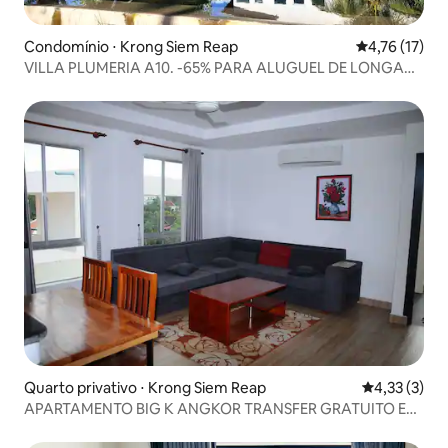
Condomínio ⋅ Krong Siem Reap
4,76 de uma a
4,76 (17)
VILLA PLUMERIA A10. -65% PARA ALUGUEL DE LONGA
DURAÇÃO
Quarto privativo ⋅ Krong Siem Reap
4,33 de uma 
4,33 (3)
APARTAMENTO BIG K ANGKOR TRANSFER GRATUITO E
CAFÉ DA MANHÃ.