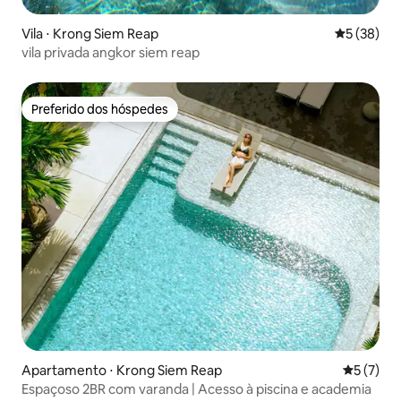
Vila ⋅ Krong Siem Reap
5 de uma a
5 (38)
vila privada angkor siem reap
Preferido dos hóspedes
Preferido dos hóspedes
Apartamento ⋅ Krong Siem Reap
5 de uma 
5 (7)
Espaçoso 2BR com varanda | Acesso à piscina e academia