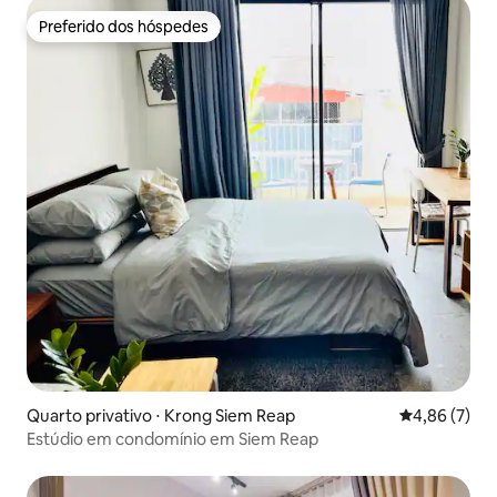
Preferido dos hóspedes
Preferido dos hóspedes
Quarto privativo ⋅ Krong Siem Reap
4,86 de uma 
4,86 (7)
Estúdio em condomínio em Siem Reap