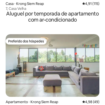
Casa ⋅ Krong Siem Reap
4,91 de uma av
4,91 (115)
7, Casa Velha
Aluguel por temporada de apartamento
com ar-condicionado
Preferido dos hóspedes
Preferido dos hóspedes
Apartamento ⋅ Krong Siem Reap
4,98 de uma a
4,98 (49)