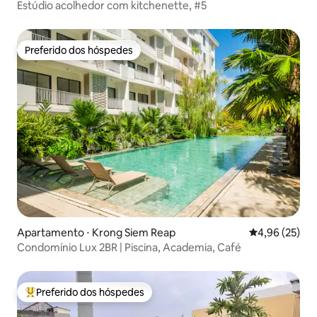
Estúdio acolhedor com kitchenette, #5
Preferido dos hóspedes
Preferido dos hóspedes
Apartamento ⋅ Krong Siem Reap
4,96 de uma a
4,96 (25)
Condomínio Lux 2BR | Piscina, Academia, Café
Preferido dos hóspedes
Entre os melhores preferidos dos hóspedes