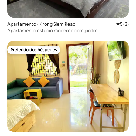
Apartamento ⋅ Krong Siem Reap
5 de uma 
5 (3)
Apartamento estúdio moderno com jardim
Preferido dos hóspedes
Preferido dos hóspedes