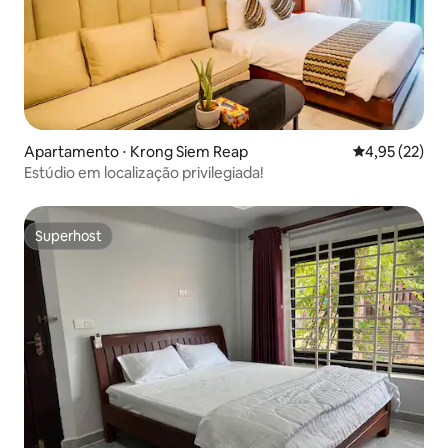
Apartamento ⋅ Krong Siem Reap
4,95 de uma a
4,95 (22)
Estúdio em localização privilegiada!
Superhost
Superhost