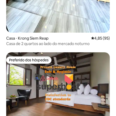
Casa ⋅ Krong Siem Reap
4,85 de uma a
4,85 (95)
Casa de 2 quartos ao lado do mercado noturno
Preferido dos hóspedes
Preferido dos hóspedes