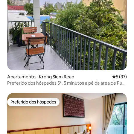
Apartamento ⋅ Krong Siem Reap
5 de uma a
5 (37)
Preferido dos hóspedes 5*. 5 minutos a pé da área de Pub
Street
Preferido dos hóspedes
Preferido dos hóspedes