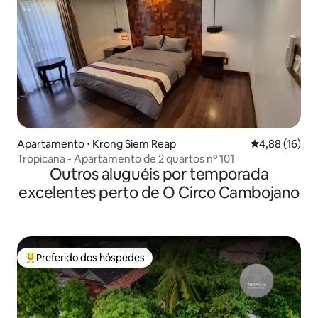
Apartamento ⋅ Krong Siem Reap
4,88 de uma a
4,88 (16)
Tropicana - Apartamento de 2 quartos nº 101
Outros aluguéis por temporada
excelentes perto de O Circo Cambojano
Preferido dos hóspedes
Entre os melhores preferidos dos hóspedes