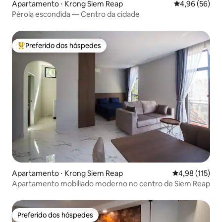
Apartamento ⋅ Krong Siem Reap
4,96 de uma a
4,96 (56)
Pérola escondida — Centro da cidade
Preferido dos hóspedes
Entre os melhores preferidos dos hóspedes
Apartamento ⋅ Krong Siem Reap
4,98 de uma av
4,98 (115)
Apartamento mobiliado moderno no centro de Siem Reap
Preferido dos hóspedes
Preferido dos hóspedes