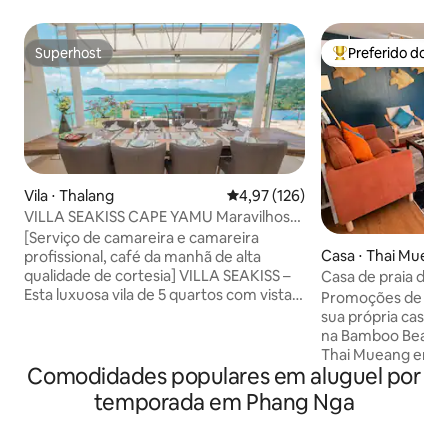
Superhost
Preferido dos 
Superhost
Entre os melhore
Vila ⋅ Thalang
4,97 de uma avaliação média de 
4,97 (126)
VILLA SEAKISS CAPE YAMU Maravilhosa
Vila com Vista para o Mar, Café da Manhã
[Serviço de camareira e camareira
Incluído, Empregada e Mordomo
Casa ⋅ Thai Muean
profissional, café da manhã de alta
qualidade de cortesia] VILLA SEAKISS –
Casa de praia de
Esta luxuosa vila de 5 quartos com vista
(2 quartos)
Promoções de tem
para o mar está localizada em Cape
sua própria casa d
Yamu, um dos locais mais prestigiados
na Bamboo Beach House..
de Phuket, com vista para o sereno Mar
Thai Mueang em P
de Andaman, dentro de uma área
Comodidades populares em aluguel por
minutos do Aeropo
fechada de vilas de luxo. Cobrindo uma
metros quadrados, 
temporada em Phang Nga
área de 1.400 m² com uma piscina de 17
de solteiro) • A 80
m, a vila tem 5 quartos grandes, 4 dos
Mueang • Ampla sa
quais têm camas queen size, o 5º