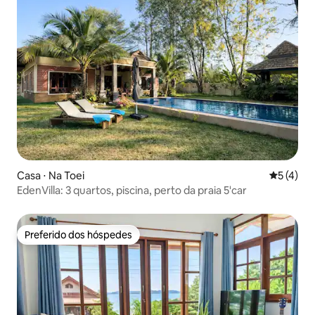
Casa ⋅ Na Toei
5 de uma 
5 (4)
EdenVilla: 3 quartos, piscina, perto da praia 5'car
Preferido dos hóspedes
Preferido dos hóspedes