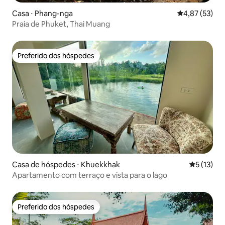
Casa ⋅ Phang-nga
4,87 de uma a
4,87 (53)
Praia de Phuket, Thai Muang
Preferido dos hóspedes
Preferido dos hóspedes
Casa de hóspedes ⋅ Khuekkhak
5 de uma a
5 (13)
Apartamento com terraço e vista para o lago
Preferido dos hóspedes
Preferido dos hóspedes