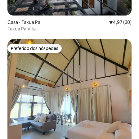
Casa ⋅ Takua Pa
4,97 de uma a
4,97 (30)
Takua Pa Villa
Preferido dos hóspedes
Preferido dos hóspedes