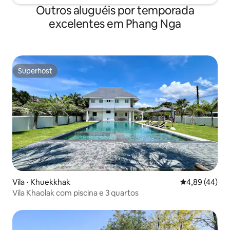
conta de eletricidade é de cerca de 800-
Outros aluguéis por temporada
1600 baht por noite.Nada de festas
excelentes em Phang Nga
barulhentas na vila.
Superhost
Superhost
Vila ⋅ Khuekkhak
4,89 de uma a
4,89 (44)
Vila Khaolak com piscina e 3 quartos