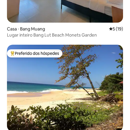
Casa ⋅ Bang Muang
5 de uma a
5 (19)
Lugar inteiro Bang Lut Beach Monets Garden
Preferido dos hóspedes
Entre os melhores preferidos dos hóspedes