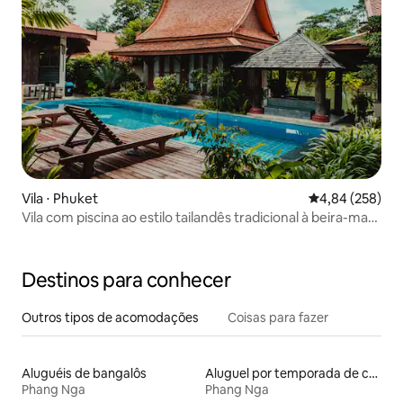
Vila ⋅ Phuket
4,84 de uma ava
4,84 (258)
Vila com piscina ao estilo tailandês tradicional à beira-mar
(V7)
Destinos para conhecer
Outros tipos de acomodações
Coisas para fazer
Aluguéis de bangalôs
Aluguel por temporada de casas de hóspedes
Phang Nga
Phang Nga