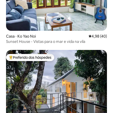
Casa ⋅ Ko Yao Noi
4,98 de uma a
4,98 (40)
Sunset House - Vistas para o mar e vida na vila
Preferido dos hóspedes
Entre os melhores preferidos dos hóspedes