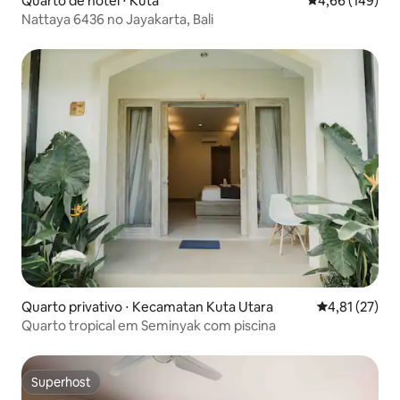
Quarto de hotel ⋅ Kuta
4,66 de uma av
4,66 (149)
Nattaya 6436 no Jayakarta, Bali
Quarto privativo ⋅ Kecamatan Kuta Utara
4,81 de uma a
4,81 (27)
Quarto tropical em Seminyak com piscina
Superhost
Superhost