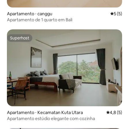
Apartamento ⋅ canggu
5 de uma 
5 (5)
Apartamento de 1 quarto em Bali
Superhost
Superhost
Apartamento ⋅ Kecamatan Kuta Utara
4,8 de uma 
4,8 (5)
Apartamento estúdio elegante com cozinha