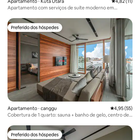
Apartamento ⋅ Kuta Utara
4,82 de uma a
4,82 (11)
Apartamento com serviços de suíte moderno em
Canggu/perto da praia
Preferido dos hóspedes
Preferido dos hóspedes
Apartamento ⋅ canggu
4,95 de uma a
4,95 (55)
Cobertura de 1 quarto: sauna + banho de gelo, centro de
Canggu
Preferido dos hóspedes
Preferido dos hóspedes