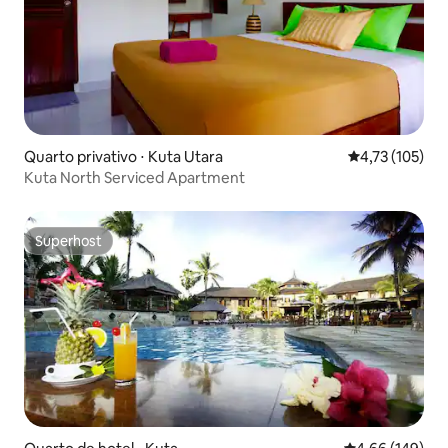
Quarto privativo ⋅ Kuta Utara
4,73 de uma av
4,73 (105)
Kuta North Serviced Apartment
Superhost
Superhost