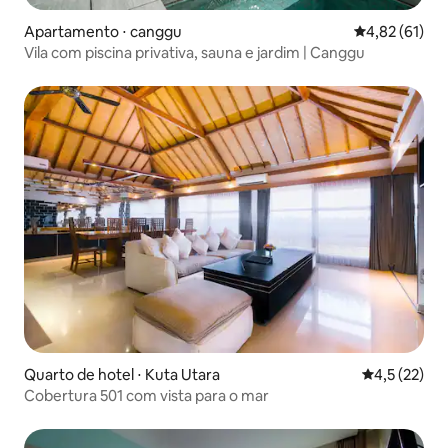
Apartamento ⋅ canggu
4,82 de uma a
4,82 (61)
Vila com piscina privativa, sauna e jardim | Canggu
Quarto de hotel ⋅ Kuta Utara
4,5 de uma a
4,5 (22)
Cobertura 501 com vista para o mar