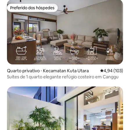
Preferido dos hóspedes
Preferido dos hóspedes
Quarto privativo ⋅ Kecamatan Kuta Utara
4,94 de uma av
4,94 (103)
Suítes de 1 quarto elegante refúgio costeiro em Canggu