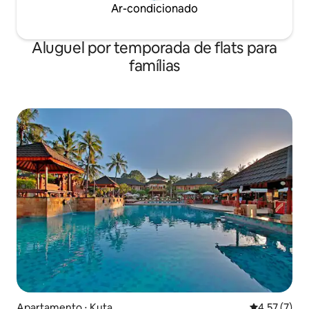
Ar-condicionado
Aluguel por temporada de flats para
famílias
Apartamento ⋅ Kuta
4,57 de uma 
4,57 (7)