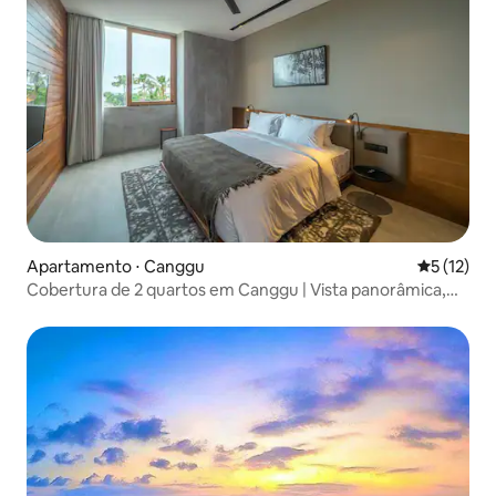
Apartamento ⋅ Canggu
5 de uma a
5 (12)
Cobertura de 2 quartos em Canggu | Vista panorâmica,
sauna, banho de gelo