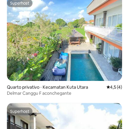
Superhost
Superhost
Quarto privativo ⋅ Kecamatan Kuta Utara
4,5 de uma 
4,5 (4)
Delmar Canggu F aconchegante
Superhost
Superhost