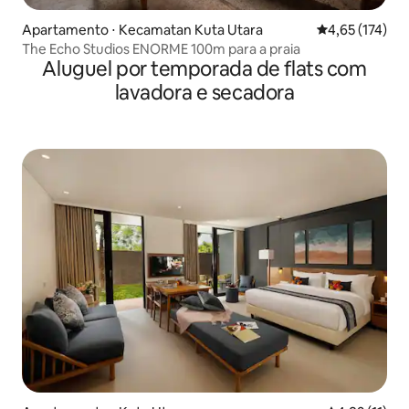
Apartamento ⋅ Kecamatan Kuta Utara
4,65 de uma av
4,65 (174)
The Echo Studios ENORME 100m para a praia
Aluguel por temporada de flats com
lavadora e secadora