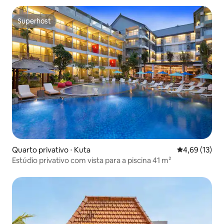
Superhost
Superhost
Quarto privativo ⋅ Kuta
4,69 de uma a
4,69 (13)
Estúdio privativo com vista para a piscina 41 m²