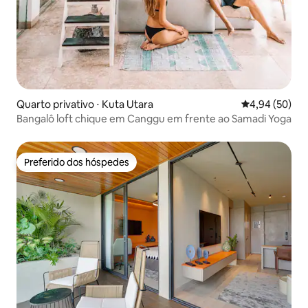
Quarto privativo ⋅ Kuta Utara
4,94 de uma a
4,94 (50)
Bangalô loft chique em Canggu em frente ao Samadi Yoga
Preferido dos hóspedes
Preferido dos hóspedes