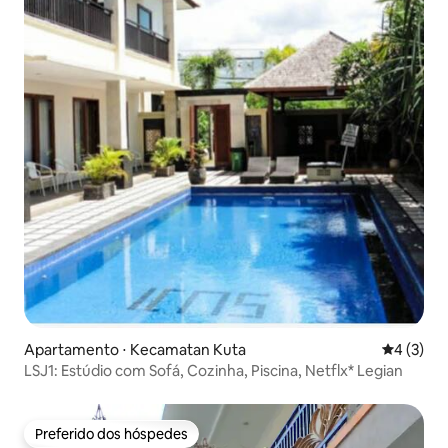
Apartamento ⋅ Kecamatan Kuta
4 de uma 
4 (3)
LSJ1: Estúdio com Sofá, Cozinha, Piscina, Netflx* Legian
Preferido dos hóspedes
Preferido dos hóspedes