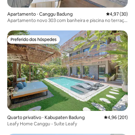
Apartamento ⋅ Canggu Badung
4,97 de uma a
4,97 (30)
Apartamento novo 303 com banheira e piscina no terraço
em Canggu
Preferido dos hóspedes
Preferido dos hóspedes
Quarto privativo ⋅ Kabupaten Badung
4,96 de uma av
4,96 (201)
Leafy Home Canggu - Suíte Leafy