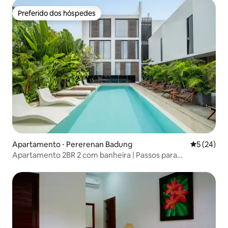
Preferido dos hóspedes
Preferido dos hóspedes
Apartamento ⋅ Pererenan Badung
5 de uma a
5 (24)
Apartamento 2BR 2 com banheira | Passos para
Pererenan Beach