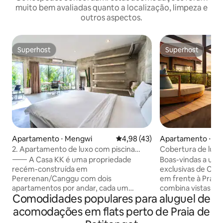
muito bem avaliadas quanto a localização, limpeza e
outros aspectos.
Superhost
Superhost
Superhost
Superhost
Apartamento ⋅ Mengwi
4,98 de uma avaliação média de
4,98 (43)
Apartamento ⋅ Ku
2. Apartamento de luxo com piscina
Cobertura de luxo
agradável na selva
piscina privativa e
⸻ A Casa KK é uma propriedade
Boas-vindas a uma
recém-construída em
exclusivas de Can
Pererenan/Canggu com dois
em frente à Praia
apartamentos por andar, cada um
combina vistas de
Comodidades populares para aluguel de
compartilhando uma piscina. A apenas 5
mar, design moder
minutos de clubes de praia como La
no vibrante bairro de Bali
acomodações em flats perto de Praia de
Brisa, é ideal para uma estadia central,
som das ondas e d