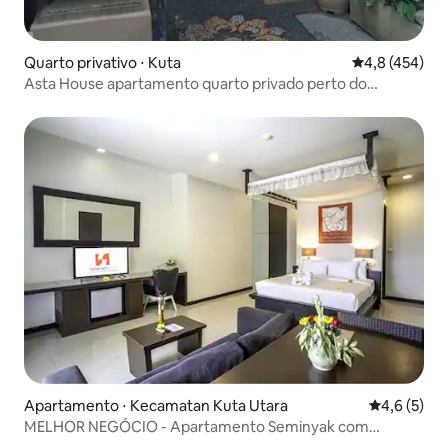
Quarto privativo ⋅ Kuta
4,8 de uma av
4,8 (454)
Asta House apartamento quarto privado perto do
aeroporto
Apartamento ⋅ Kecamatan Kuta Utara
4,6 de uma 
4,6 (5)
MELHOR NEGÓCIO - Apartamento Seminyak com
varanda privativa