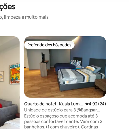
ações
, limpeza e muito mais.
Quarto de
Preferido dos hóspedes
Preferido dos hóspedes
Q Inn by 
A hotel-s
comfort,
Soft ligh
create t
reconnect. Strategically locat
HWC Coff
McDonald
Pyramid,
ções
Medical C
Quarto de hotel ⋅ Kuala Lump
4,92 de uma avaliação
4,92 (24)
dining wh
ur
and effortless. Ideal fo
Unidade de estúdio para 3 @Bangsar
getaways,
Trade Centre (Torre D)
Estúdio espaçoso que acomoda até 3
simple, c
pessoas confortavelmente. Vem com 2
curated.
banheiros, (1 com chuveiro). Cortinas