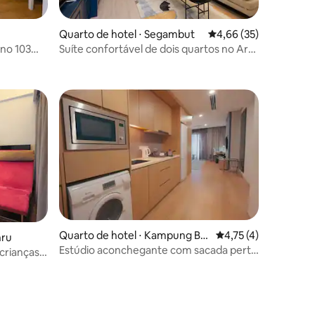
Quarto de hotel ⋅ Segambut
4,66 de uma avaliação
4,66 (35)
 no 103
Suíte confortável de dois quartos no Arte
8
Mont Kiara
Quarto de hotel ⋅ Kampung Ba
4,75 de uma avaliaçã
4,75 (4)
ções
hru
hru
Estúdio aconchegante com sacada perto
 crianças
do KLCC | 10 minutos a pé