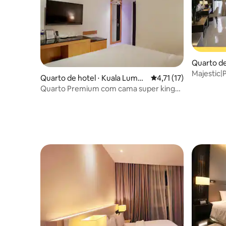
Quarto de
r
Majestic|
Quarto de hotel ⋅ Kuala Lumpu
4,71 de uma avaliação
4,71 (17)
monotril
r
Quarto Premium com cama super king
(sem janela)