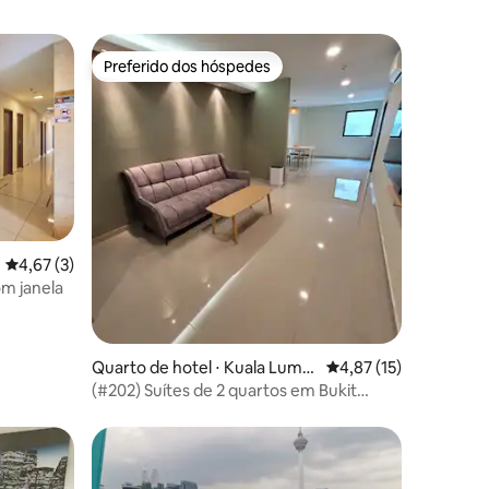
Preferido dos hóspedes
Preferido dos hóspedes
4,67 de uma avaliação média de 5, 3 avaliações
4,67 (3)
om janela
ções
Quarto de hotel ⋅ Kuala Lump
4,87 de uma avaliação
4,87 (15)
ur
(#202) Suítes de 2 quartos em Bukit
Bintang