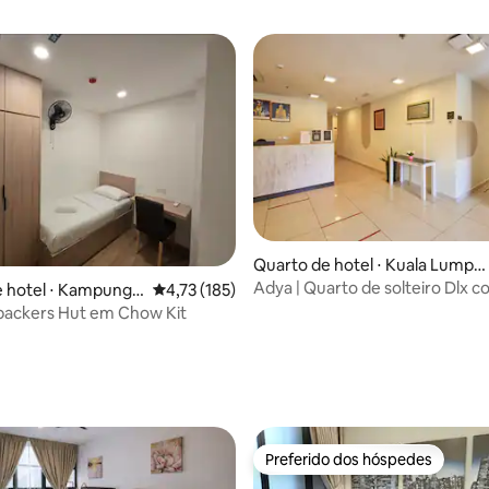
Quarto de hotel ⋅ Kuala Lumpu
r
Adya | Quarto de solteiro Dlx c
e hotel ⋅ Kampung
4,73 de uma avaliação média de 5, 185 avalia
4,73 (185)
packers Hut em Chow Kit
média de 5, 99 avaliações
Preferido dos hóspedes
Preferido dos hóspedes