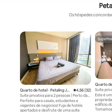
Peta
Os hóspedes concordam:
Superho
Superho
Quarto de
Suíte pri
Quarto de hotel ⋅ Petaling Jay
4,56 de uma avaliação 
4,56 (32)
Nexus US
Este é um
a
Suíte privativa para 2 pessoas | Perto da
proprieda
IKEA SEGi e MRT | Wi-Fi
Perfeito para casais, estudantes e
edifício 
viajantes de negócios! Fuja de hotéis
Tomamos 
apertados e desfrute de uma suíte