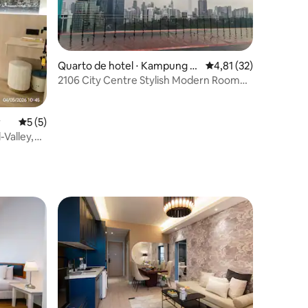
Quarto de hotel ⋅ Kampung B
4,81 de uma avaliação
4,81 (32)
ahru
2106 City Centre Stylish Modern Room
ções
Quarto moderno e elegante no centro
da cidade
r
5 de uma avaliação média de 5, 5 avaliações
5 (5)
-Valley,