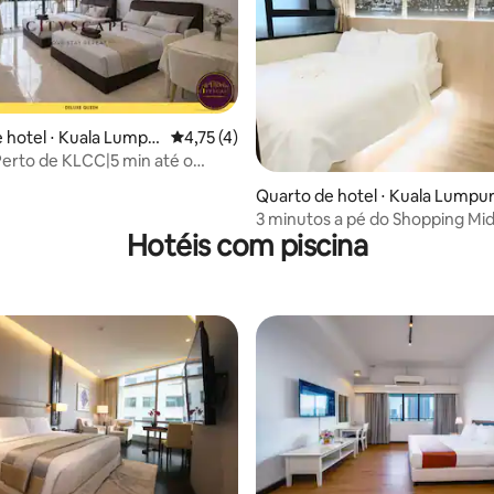
 hotel ⋅ Kuala Lumpu
4,75 de uma avaliação média de 5, 4 avalia
4,75 (4)
Perto de KLCC|5 min até o
 média de 5, 17 avaliações
ho Medan Tuanku
Quarto de hotel ⋅ Kuala Lumpu
3 minutos a pé do Shopping Mid
Hotéis com piscina
cama queen size 101