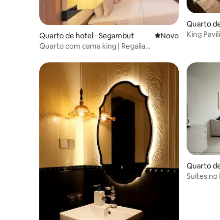
Quarto de
King Pavi
Quarto de hotel ⋅ Segambut
Novo lugar para fic
Novo
pela Opus
Quarto com cama king | Regalia
Residence SkyPool KLCC
Quarto de
tuk Kera
Suítes no