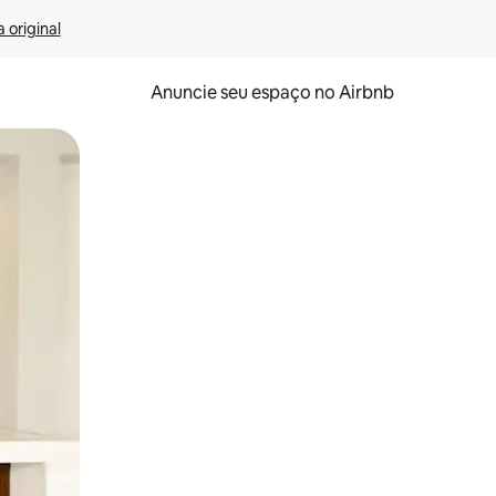
 original
Anuncie seu espaço no Airbnb
 deslizando o dedo na tela.