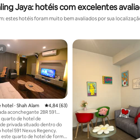
ling Jaya: hotéis com excelentes avali
 estes hotéis foram muito bem avaliados por sua localização
st
st
 hotel ⋅ Shah Alam
4,84 de uma avaliação média de 5, 63 avalia
4,84 (63)
vada aconchegante 2BR 591
média de 5, 32 avaliações
J Shah Alam
 quarto de hotel de
de privada situado dentro do
do hotel 591 Nexus Regency.
este quarto de hotel de forma