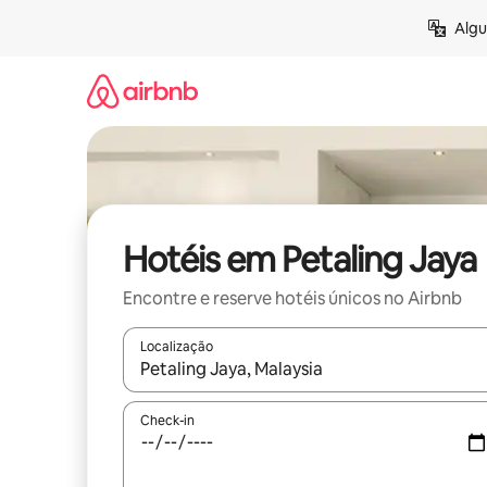
Pular
Algu
para
o
conteúdo
Hotéis em Petaling Jaya
Encontre e reserve hotéis únicos no Airbnb
Localização
Quando os resultados estiverem disponíveis, expl
Check-in