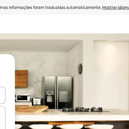
mas informações foram traduzidas automaticamente. 
Mostrar idioma
ore-os usando as seta para cima e para baixo do teclado ou tocando e