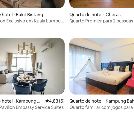
 hotel ⋅ Bukit Bintang
Quarto de hotel ⋅ Cheras
lion Exclusivo em Kuala Lumpur
Quarto Premier para 2 pessoas
ar
 Hospitality
Hotel, Menara PGRM, Cheras_
 hotel ⋅ Kampung Da
4,83 de uma avaliação média de 5, 6 avalia
4,83 (6)
Quarto de hotel ⋅ Kampung Ba
mat
 Pavilion Embassy Service Suites
Quarto familiar com jogos para
no KLCC