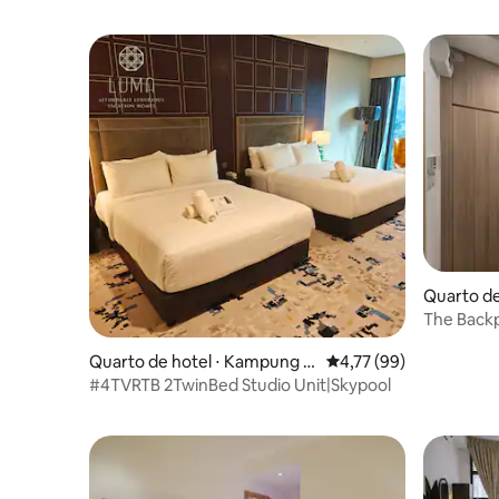
Quarto d
Bahru
The Back
Quarto de hotel ⋅ Kampung B
4,77 de uma avaliação 
4,77 (99)
ahru
#4TVRTB 2TwinBed Studio Unit|Skypool