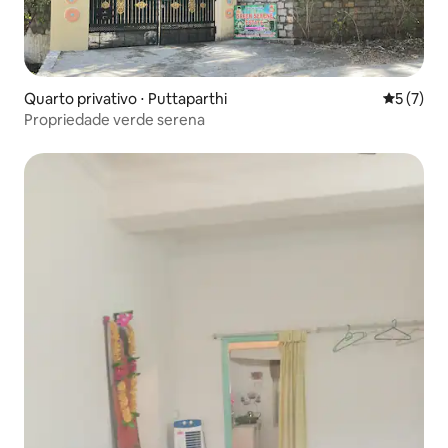
Quarto privativo ⋅ Puttaparthi
5 de uma 
5 (7)
Propriedade verde serena