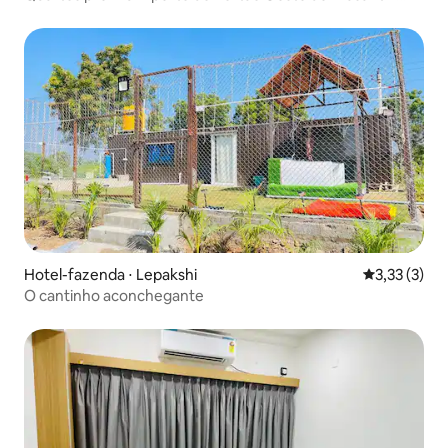
Nilayam
Hotel-fazenda ⋅ Lepakshi
3,33 de uma 
3,33 (3)
O cantinho aconchegante