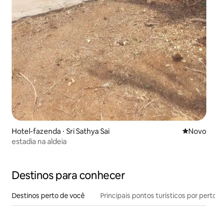
Hotel-fazenda ⋅ Sri Sathya Sai
Novo lugar
Novo
estadia na aldeia
Destinos para conhecer
Destinos perto de você
Principais pontos turísticos por perto