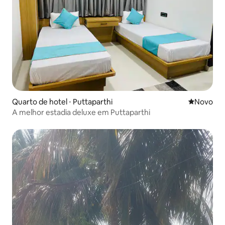
Quarto de hotel ⋅ Puttaparthi
Novo lugar
Novo
A melhor estadia deluxe em Puttaparthi