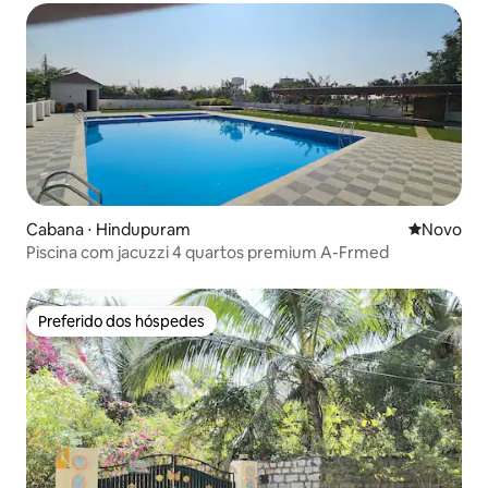
Cabana ⋅ Hindupuram
Novo lugar
Novo
Piscina com jacuzzi 4 quartos premium A-Frmed
Preferido dos hóspedes
Preferido dos hóspedes