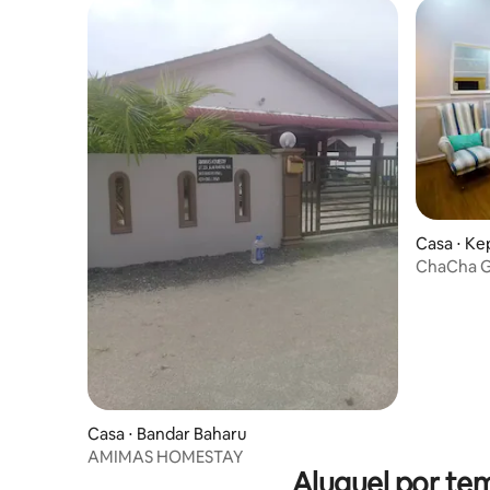
Casa ⋅ Ke
ChaCha G
Penang (
Casa ⋅ Bandar Baharu
AMIMAS HOMESTAY
Aluguel por te