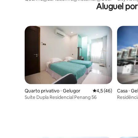
Aluguel por
Quarto privativo ⋅ Gelugor
4,5 de uma avaliação 
4,5 (46)
Casa ⋅ Ge
Suíte Dupla Residencial Penang 56
Residênci