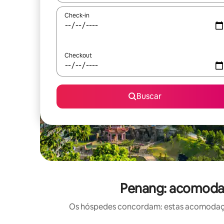
Check-in
Checkout
Buscar
Penang: acomodaç
Os hóspedes concordam: estas acomodações