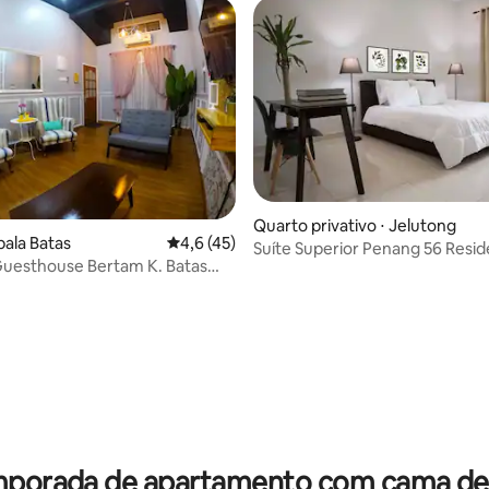
Quarto privativo ⋅ Jelutong
pala Batas
4,6 de uma avaliação média de 5, 45 avalia
4,6 (45)
Suíte Superior Penang 56 Resi
uesthouse Bertam K. Batas
musulmano)
mporada de apartamento com cama de a