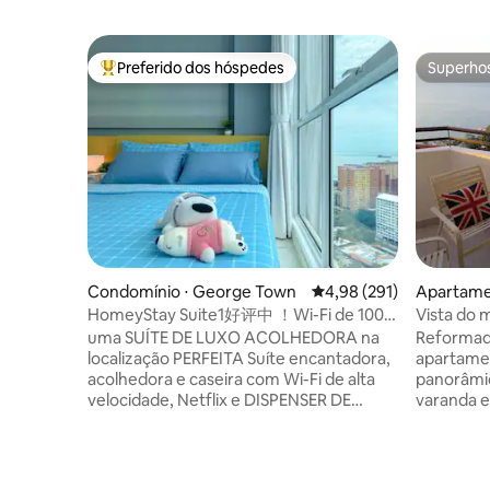
Preferido dos hóspedes
Superho
Entre os melhores preferidos dos hóspedes
Superho
Condomínio ⋅ George Town
4,98 de uma avaliação m
4,98 (291)
Apartamen
HomeyStay Suite1好评中 ！Wi-Fi de 100
Vista do
Mbps + NETFLiX + Coway海岛暖窝
Ferrighi S
uma SUÍTE DE LUXO ACOLHEDORA na
Reformad
localização PERFEITA Suíte encantadora,
apartame
acolhedora e caseira com Wi-Fi de alta
panorâmic
velocidade, Netflix e DISPENSER DE
varanda e
ÁGUA localizado perto do centro da
para o oc
cidade e do Patrimônio Mundial da
sol. que está localizado no Holiday
UNESCO. A pé: - Restaurante
paradise 
japonês/coreano/Loja de conveniência 7-
local de 