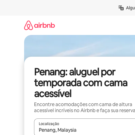
Pular
Algu
para
o
conteúdo
Penang: aluguel por
temporada com cama
acessível
Encontre acomodações com cama de altura
acessível incríveis no Airbnb e faça sua reserv
Localização
Quando os resultados estiverem disponíveis, expl