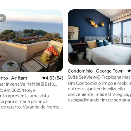
st
st
Condomínio ⋅ George Town
4
Suíte SeaView@ Tropicana Maca
édia de 5, 291 avaliações
to ⋅ Air Itam
4,63 de uma avaliação média de 5, 54 avalia
4,63 (54)
Georgetown
Um Condomínio limpo e mobiliado.
 mar invencível 無敵海景Batu
outros viajantes : localização
ri Sayang 2-7
o em 2025/Nov, o
conveniente, mas estratégica,
nto apresenta uma vista
escapadinha de fim de semana
a para o mar a partir da
Localizado no Georgetown ao 
 do quarto. Varanda de frente
famoso Jalan Macalister. As at
eano e belas vistas do pôr do
cidade estão nas proximidades
comida famosa, deliciosa e úni
em Batu Ferringhi. O famoso
curta distância a pé para servir
praia de Penang fica a apenas um