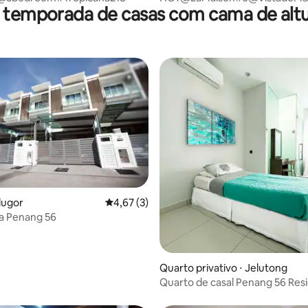
 temporada de casas com cama de altu
média de 5, 46 avaliações
lugor
4,67 de uma avaliação média de 5, 3 avalia
4,67 (3)
a Penang 56
Quarto privativo ⋅ Jelutong
Quarto de casal Penang 56 Res