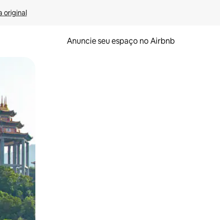
 original
Anuncie seu espaço no Airbnb
 deslizando o dedo na tela.