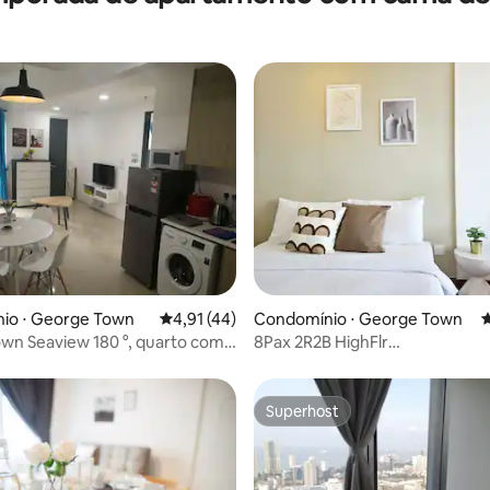
édia de 5, 375 avaliações
io ⋅ George Town
4,91 de uma avaliação média de 5, 44 avalia
4,91 (44)
Condomínio ⋅ George Town
4
wn Seaview 180 °, quarto com
8Pax 2R2B HighFlr
 o céu estrelado
CityView@Macalister218Georg
camas de casal, 2 camas de solt
banheiros
Superhost
Superhost