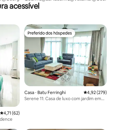
ra acessível
Preferido dos hóspedes
Preferido dos hóspedes
ções
Casa ⋅ Batu Ferringhi
4,92 de uma avaliação 
4,92 (279)
Serene 11: Casa de luxo com jardim em
Ferringhi
4,71 de uma avaliação média de 5, 62 avaliações
4,71 (62)
idence