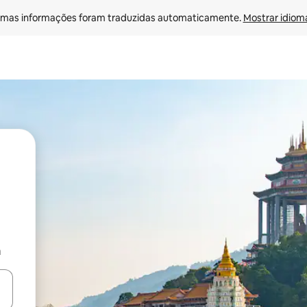
mas informações foram traduzidas automaticamente. 
Mostrar idioma
a
ore-os usando as seta para cima e para baixo do teclado ou tocando e