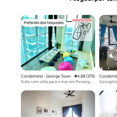
Preferido dos hóspedes
Preferido dos hóspedes
Condomínio ⋅ George Town
4,88 de uma avaliação m
4,88 (375)
Condomín
Suíte com vista para o mar em Penang
Georgeto
Georgetown
vista para