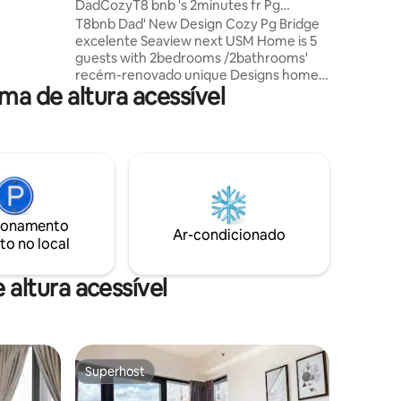
DadCozyT8 bnb 's 2minutes fr Pg
Bridge↨nextUSM Home
T8bnb Dad' New Design Cozy Pg Bridge
 para
excelente Seaview next USM Home is 5
guests with 2bedrooms /2bathrooms'
ocesso de
recém-renovado unique Designs home
24 horas
 de altura acessível
stay located just next 2minutes to Pg
abalho
Bridge & Pg University USM , 10 -
20minutes to UNESCO Heritage
Georgetown Komtar, Prangin Mall,
EgateTexco, QueensMall, meu espaço é
self check-in digital, ideal para
mochileiros, turistas, viajantes de
negócios, família com crianças, baías de
ionamento
estacionamento gratuito! Baseado em
Ar-condicionado
to no local
primeiro a chegar, primeiro a servir, se
você não se importar de Ground to earth
Apt.
altura acessível
Superhost
Superhost