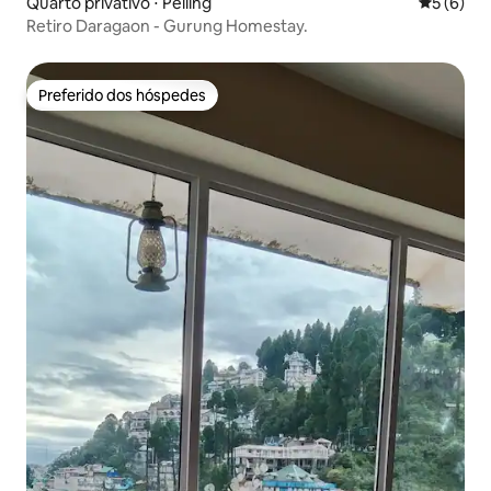
Quarto privativo ⋅ Pelling
5 de uma 
5 (6)
Retiro Daragaon - Gurung Homestay.
Preferido dos hóspedes
Preferido dos hóspedes