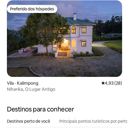
Preferido dos hóspedes
Preferido dos hóspedes
Vila ⋅ Kalimpong
4,93 de uma a
4,93 (28)
Niharika, O Lugar Antigo
Destinos para conhecer
Destinos perto de você
Principais pontos turísticos por perto