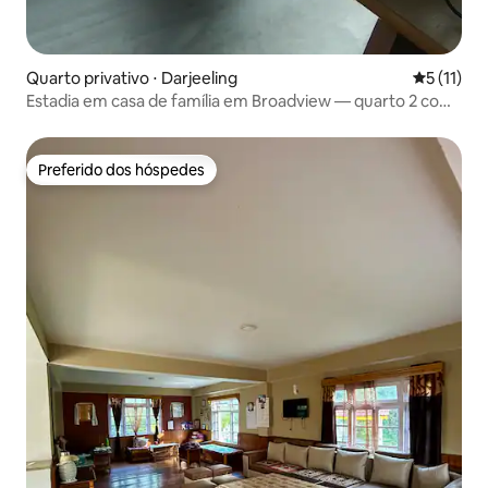
Quarto privativo ⋅ Darjeeling
5 de uma a
5 (11)
Estadia em casa de família em Broadview — quarto 2 com
vista para a montanha
Preferido dos hóspedes
Preferido dos hóspedes