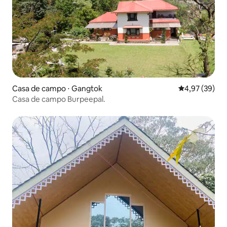
Casa de campo ⋅ Gangtok
4,97 de uma a
4,97 (39)
Casa de campo Burpeepal.