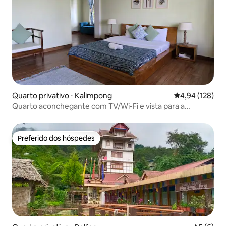
Quarto privativo ⋅ Kalimpong
4,94 de uma av
4,94 (128)
Quarto aconchegante com TV/Wi-Fi e vista para a
montanha em Kalimpong
Preferido dos hóspedes
Preferido dos hóspedes