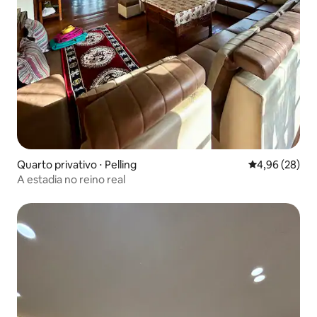
Quarto privativo ⋅ Pelling
4,96 de uma a
4,96 (28)
A estadia no reino real