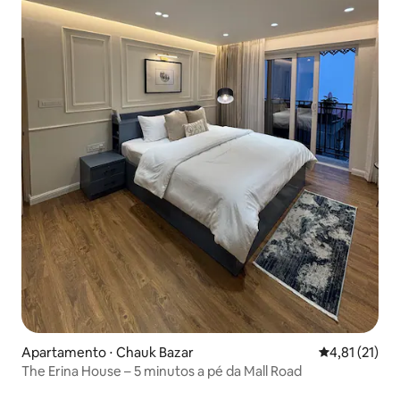
Apartamento ⋅ Chauk Bazar
4,81 de uma a
4,81 (21)
The Erina House – 5 minutos a pé da Mall Road