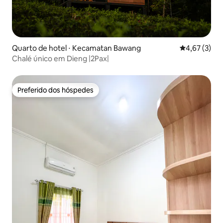
Quarto de hotel ⋅ Kecamatan Bawang
4,67 de uma 
4,67 (3)
Chalé único em Dieng |2Pax|
Preferido dos hóspedes
Preferido dos hóspedes