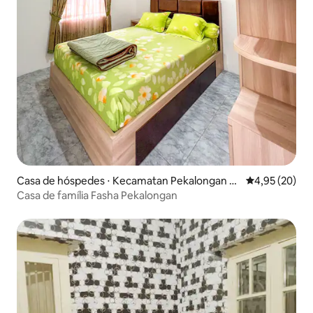
Casa de hóspedes ⋅ Kecamatan Pekalongan U
4,95 de uma a
4,95 (20)
tara
Casa de família Fasha Pekalongan