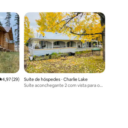
os hóspedes
ções
4,97 de uma avaliação média de 5, 29 avaliações
4,97 (29)
Suíte de hóspedes ⋅ Charlie Lake
Suíte aconchegante 2 com vista para o
Charlie Lake