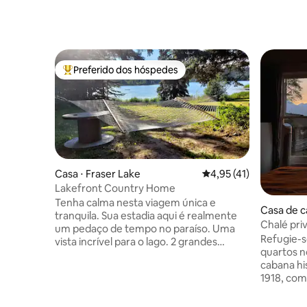
Preferido dos hóspedes
Entre os melhores preferidos dos hóspedes
Casa ⋅ Fraser Lake
4,95 de uma avaliação 
4,95 (41)
Lakefront Country Home
Tenha calma nesta viagem única e
Casa de c
tranquila. Sua estadia aqui é realmente
Chalé priv
um pedaço de tempo no paraíso. Uma
em Kathl
Refugie-s
vista incrível para o lago. 2 grandes
quartos n
pátios. Grande gramado. Pôr do sol
cabana hi
noturno. Sofás de couro enormes e
1918, com 
confortáveis. Suíte King luxuosa com
privativo, 
lareira. Os melhores lençóis de luxo. Você
montanhas
vai se sentir como a realeza do campo