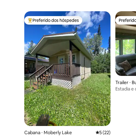
Preferido dos hóspedes
Preferid
Entre os melhores preferidos dos hóspedes
Preferid
Trailer ⋅
Estadia e 
Golf Reso
Cabana ⋅ Moberly Lake
5 de uma avaliação 
5 (22)