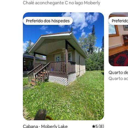
Chalé aconchegante C no lago Moberly
Preferido dos hóspedes
Preferid
Preferido dos hóspedes
Preferid
Quarto de
Quarto ao
Cabana ⋅ Moberly Lake
5 de uma avaliação
5 (8)