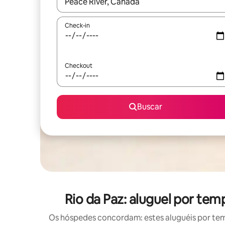
Quando os resultados estiverem disponíveis, expl
Check-in
Checkout
Buscar
Rio da Paz: aluguel por t
Os hóspedes concordam: estes aluguéis por te