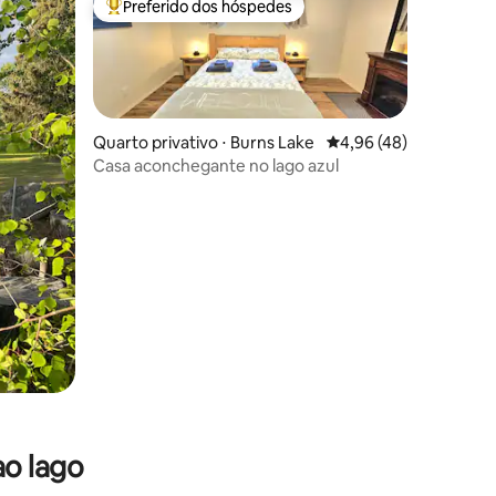
Preferido dos hóspedes
Entre os melhores preferidos dos hóspedes
Quarto privativo ⋅ Burns Lake
4,96 de uma avaliação
4,96 (48)
Casa aconchegante no lago azul
ções
ao lago