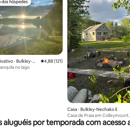
o dos hóspedes
o dos hóspedes
ivativo ⋅ Bulkley-Ne
4,88 de uma avaliação média de 5, 121 avalia
4,88 (121)
anquila no lago
édia de 5, 166 avaliações
Casa ⋅ Bulkley-Nechako E
Casa de Praia em Colleymount.
 aluguéis por temporada com acesso 