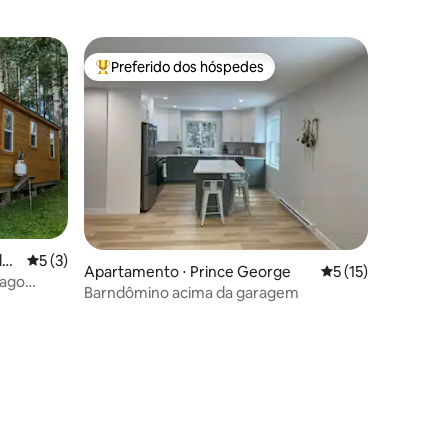
Preferido dos hóspedes
Entre os melhores preferidos dos hóspedes
kl
5 de uma avaliação média de 5, 3 avaliações
5 (3)
ções
Apartamento ⋅ Prince George
5 de uma avaliação
5 (15)
lago
Barndômino acima da garagem