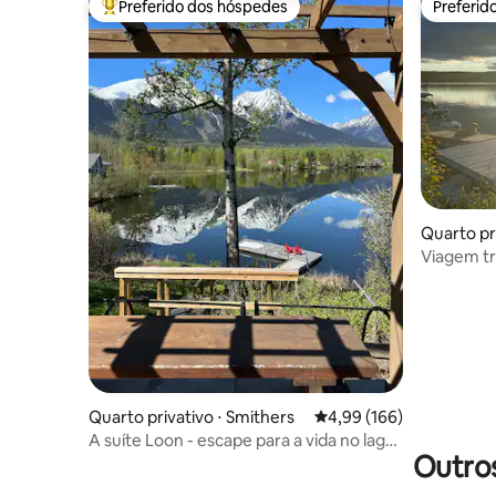
Preferido dos hóspedes
Preferid
Entre os melhores preferidos dos hóspedes
Preferid
Quarto pr
chako E
Viagem tr
Quarto privativo ⋅ Smithers
4,99 de uma avaliação m
4,99 (166)
A suíte Loon - escape para a vida no lago
Outros
com facilidade!