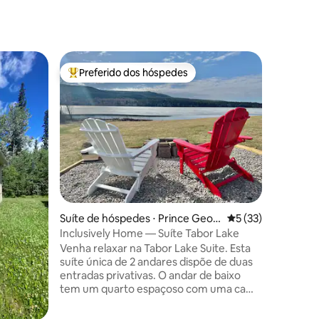
Casa ⋅ S
Preferido dos hóspedes
Prefe
os hóspedes
Entre os melhores preferidos dos hóspedes
Entre o
Casa de 
Esta pous
madeira 
Seymour 
centro d
de madei
cozinha 
situada 
florestal. Nosso lugar é perfeito para
casais q
Suíte de hóspedes ⋅ Prince Geor
5 de uma avaliação
5 (33)
pescador
ge
que proc
Inclusively Home — Suíte Tabor Lake
viajante
Venha relaxar na Tabor Lake Suite. Esta
vida selv
suíte única de 2 andares dispõe de duas
Infelizm
entradas privativas. O andar de baixo
crianças 
tem um quarto espaçoso com uma cama
lago.
king size e um espaço de estar de
tamanho generoso. No andar de cima,