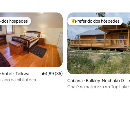
o dos hóspedes
Preferido dos hóspedes
o dos hóspedes
Entre os melhores preferidos d
 hotel ⋅ Telkwa
4,89 de uma avaliação média de 5, 36 avalia
4,89 (36)
 lado da biblioteca
Cabana ⋅ Bulkley-Nechako D
Chalé na natureza no Top Lake
 média de 5, 8 avaliações