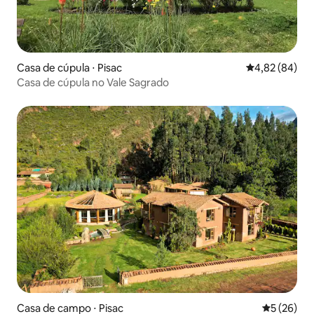
Casa de cúpula ⋅ Pisac
4,82 de uma a
4,82 (84)
Casa de cúpula no Vale Sagrado
Casa de campo ⋅ Pisac
5 de uma a
5 (26)