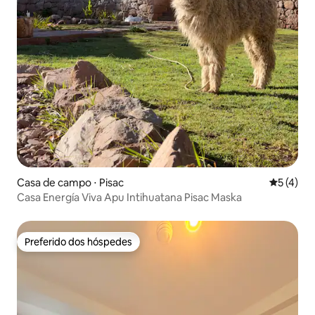
Casa de campo ⋅ Pisac
5 de uma 
5 (4)
Casa Energía Viva Apu Intihuatana Pisac Maska
Preferido dos hóspedes
Preferido dos hóspedes