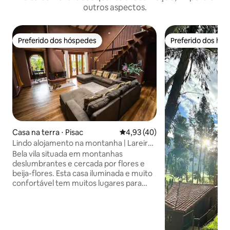
outros aspectos.
Preferido dos hóspedes
Preferido dos hó
Preferido dos hóspedes
Preferido dos hó
Casa na terra ⋅ Pisac
4,93 de uma avaliação média de
4,93 (40)
Lindo alojamento na montanha | Lareira
e ofurô
Bela vila situada em montanhas
deslumbrantes e cercada por flores e
beija-flores. Esta casa iluminada e muito
confortável tem muitos lugares para
relaxar e foi construída para se manter
naturalmente aquecida. Você
encontrará uma grande sala de estar em
plano aberto com sofás confortáveis e