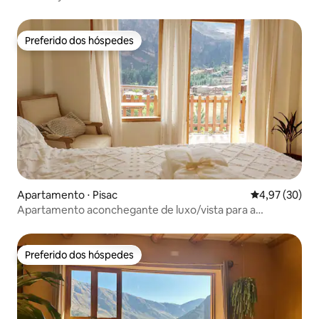
Preferido dos hóspedes
Preferido dos hóspedes
Apartamento ⋅ Pisac
4,97 de uma a
4,97 (30)
Apartamento aconchegante de luxo/vista para a
montanha/banheira de hidromassagem/Pisac
Preferido dos hóspedes
Preferido dos hóspedes