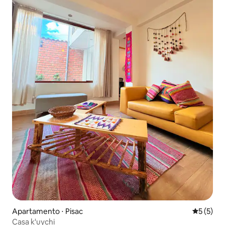
Apartamento ⋅ Pisac
5 de uma 
5 (5)
Casa k'uychi