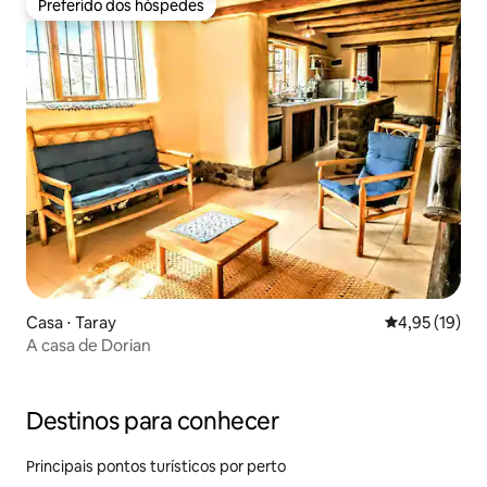
Preferido dos hóspedes
Preferido dos hóspedes
Casa ⋅ Taray
4,95 de uma a
4,95 (19)
A casa de Dorian
Destinos para conhecer
Principais pontos turísticos por perto