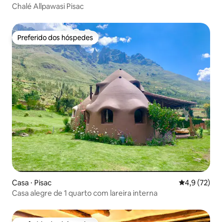
Chalé Allpawasi Pisac
Preferido dos hóspedes
Preferido dos hóspedes
Casa ⋅ Pisac
4,9 de uma a
4,9 (72)
Casa alegre de 1 quarto com lareira interna