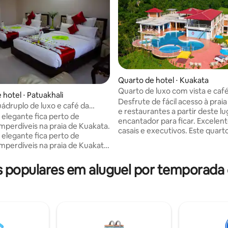
Quarto de hotel ⋅ Kuakata
Quarto de luxo com vista e caf
 hotel ⋅ Patuakhali
manhã em Kuakata_SRV
Desfrute de fácil acesso à prai
ádruplo de luxo e café da
e restaurantes a partir deste lu
 Kuakata_SRV
 elegante fica perto de
encantador para ficar. Excelen
imperdíveis na praia de Kuakata.
casais e executivos. Este quart
 elegante fica perto de
pés quadrados para uma cama d
imperdíveis na praia de Kuakata.
Além disso, móveis e materiais
a um grupo de 04 pessoas.
e mobiliário residencial estilos
nho de quarto é de 410 pés
populares em aluguel por temporada 
uma oportunidade maior para t
. Além disso, móveis e
estadia emocionante e fascinant
os luxuosos e mobiliário
para recém-casados, que não 
al elegante oferecem
de suítes, mas gostariam de te
ades maiores para tornar sua
e elegância até de alta qualidad
mocionante e fascinante. É ideal
m-casados, que não precisam