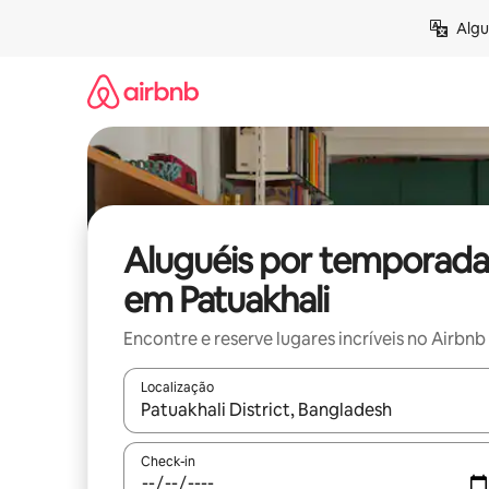
Pular
Algu
para
o
conteúdo
Aluguéis por temporada
em Patuakhali
Encontre e reserve lugares incríveis no Airbnb
Localização
Quando os resultados estiverem disponíveis, expl
Check-in