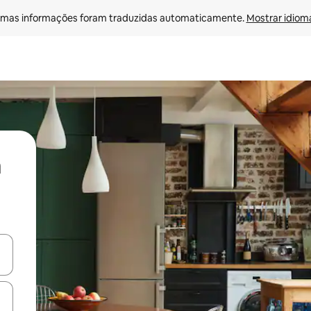
mas informações foram traduzidas automaticamente. 
Mostrar idioma
ore-os usando as seta para cima e para baixo do teclado ou tocando e