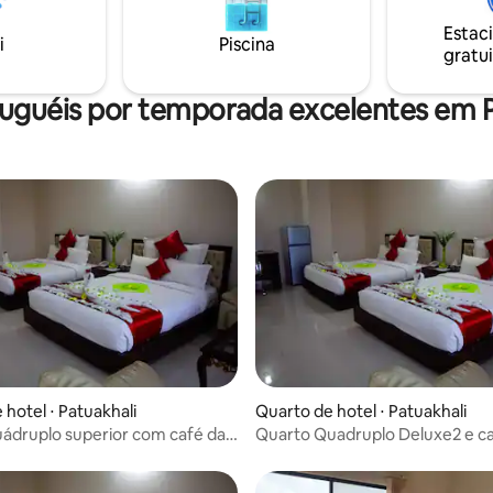
, mas gostariam de ter conforto
a até de alta qualidade.
Estac
i
Piscina
gratui
luguéis por temporada excelentes em P
 hotel ⋅ Patuakhali
Quarto de hotel ⋅ Patuakhali
ádruplo superior com café da
Quarto Quadruplo Deluxe2 e ca
 Kuakata_SRV
manhã em Kuakata_SRV