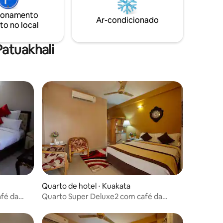
ionamento
Ar-condicionado
to no local
atuakhali
Quarto de hotel ⋅ Kuakata
fé da
Quarto Super Deluxe2 com café da
manhã_HGI em Kuakata