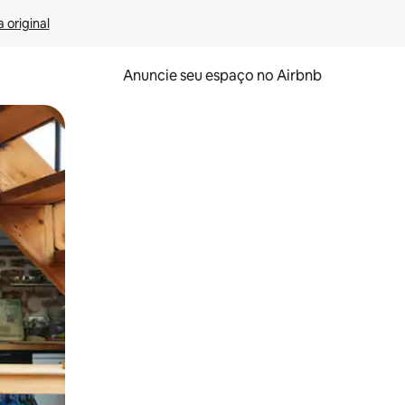
 original
Anuncie seu espaço no Airbnb
 deslizando o dedo na tela.