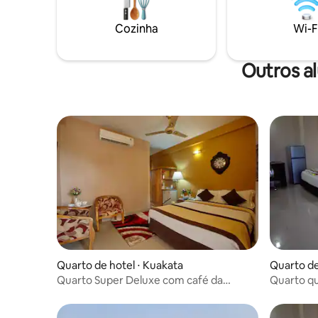
de suítes
Wi-Fi gratuito * Todos os hóspedes são
e elegânci
permitidos. * Todos os hóspedes devem
Cozinha
Wi-F
apresentar uma fotocópia do seu NID ou
passaporte.
Outros a
Quarto de hotel ⋅ Kuakata
Quarto de
Quarto Super Deluxe com café da
Quarto qu
manhã_HGI em Kuakata
manhã em