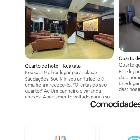
Quarto de
Quarto qu
Quarto de hotel ⋅ Kuakata
manhã em
Este lugar
Kuakata Melhor lugar para relaxar
destinos 
Saudações! Sou Mir, seu anfitrião, e é
Este lugar
uma honra recebê-lo. *Ofertas do seu
destinos 
quarto:* Ac Um banheiro e varanda
Ótimo par
anexos. Apartamento voltado para o sul
Este tama
Comodidades 
para ampla luz solar. Espaço impecável e
quadrados
bem conservado. Serviço de quarto
supriment
disponível. Iluminação agradável e
residenci
ambiente. Gêiser de água quente.
oportunid
Toalha, lenço de papel e água mineral de
estadia e
cortesia. Mais segurança para sua
para recé
tranquilidade. Piscina de natação gratuita