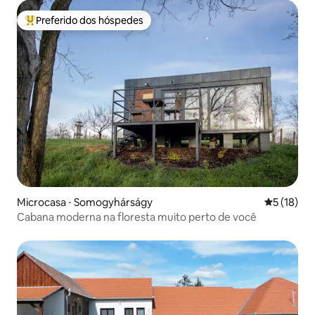
Preferido dos hóspedes
Entre os melhores preferidos dos hóspedes
Microcasa ⋅ Somogyhárságy
5 de uma a
5 (18)
Cabana moderna na floresta muito perto de você