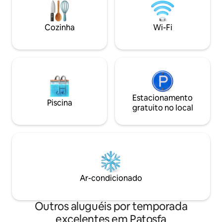
não vai se cansar,
ao redor oferecem muitas
mais: caminhar em
oportunidades para vocês, dependendo
principal de orige
de como gostariam de passar o tempo.
Cozinha
Wi-Fi
pelo castelo, spa,
Caminhada em Mecsek? Degustação de
Pécs, degustação d
vinhos ou passeio pela cidade? Talvez
caminhadas, pesca
descobrir um ao outro? A escolha é sua!
Estacionamento
Piscina
gratuito no local
Ar-condicionado
Outros aluguéis por temporada
excelentes em Patosfa