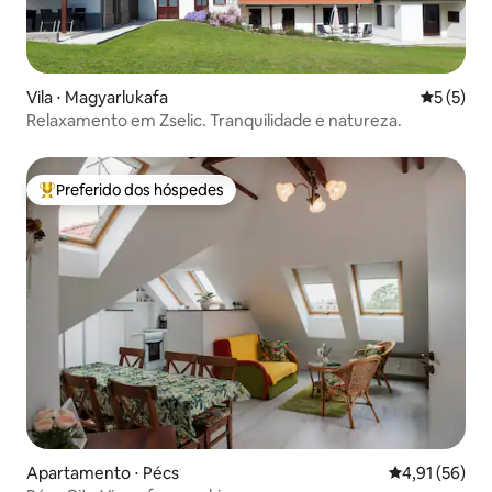
Vila ⋅ Magyarlukafa
5 de uma 
5 (5)
Relaxamento em Zselic. Tranquilidade e natureza.
Preferido dos hóspedes
Entre os melhores preferidos dos hóspedes
Apartamento ⋅ Pécs
4,91 de uma a
4,91 (56)