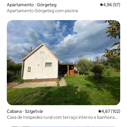
Apartamento ⋅ Görgeteg
4,96 de uma a
4,96 (57)
Apartamento Görgeteg com piscina
Cabana ⋅ Szigetvár
4,67 de uma av
4,67 (102)
Casa de hóspedes rural com terraço interno e banheira
de hidromassagem