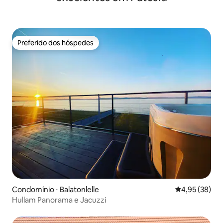
Preferido dos hóspedes
Preferido dos hóspedes
Condomínio ⋅ Balatonlelle
4,95 de uma a
4,95 (38)
Hullam Panorama e Jacuzzi