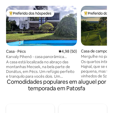
Preferido dos hóspedes
Preferido dos 
Entre os melhores preferidos dos hóspedes
Entre os melhore
Casa de campo ⋅ S
Casa ⋅ Pécs
4,98 de uma avaliação média de
4,98 (50)
Mergulhe no pano
Karvaly Pihenő - casa panorâmica
privada
Os quartos íntim
A casa está localizada no abraço das
Hajnal, que se es
montanhas Mecsek, na bela parte de
pequena, mas fam
Donátus, em Pécs. Um refúgio perfeito
vinhedos de Sziget
e tranquilo para vocês dois. Um
Comodidades populares em aluguel por
frutíferas sorride
verdadeiro descanso espera por você
borbulhante da p
nos espaços amplos e no magnífico
temporada em Patosfa
recebem os hóspe
panorama da casa. O centro da cidade
abertos todos os d
está perto, com todas as suas
Relaxamento, reca
possibilidades, mas longe o suficiente
tranquilidade. Nes
para que você possa se retirar para um
ressoantes têm u
lugar tranquilo. A floresta e os povoados