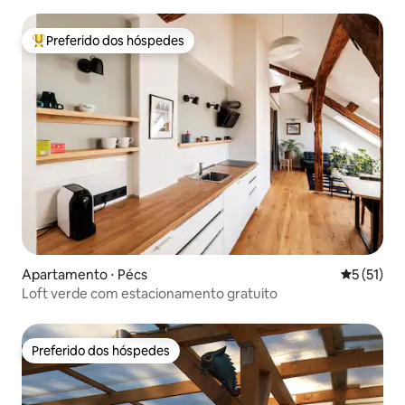
Termas Lenti.
Preferido dos hóspedes
Entre os melhores preferidos dos hóspedes
Apartamento ⋅ Pécs
5 de uma a
5 (51)
Loft verde com estacionamento gratuito
Preferido dos hóspedes
Preferido dos hóspedes