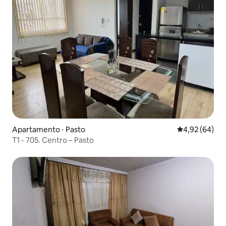
Apartamento ⋅ Pasto
4,92 de uma a
4,92 (64)
T1 - 705. Centro – Pasto