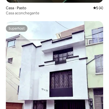
Casa ⋅ Pasto
5 de uma 
5 (4)
Casa aconchegante
Superhost
Superhost