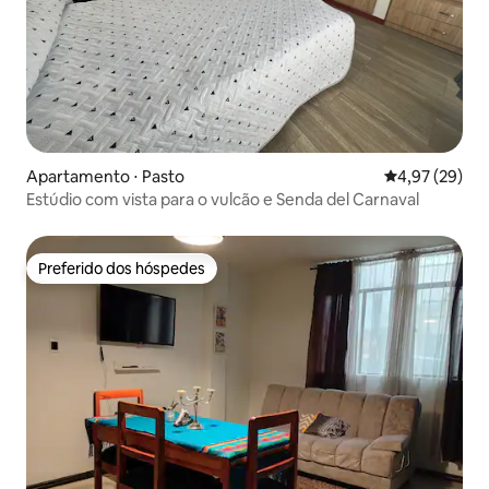
Apartamento ⋅ Pasto
4,97 de uma a
4,97 (29)
Estúdio com vista para o vulcão e Senda del Carnaval
Preferido dos hóspedes
Preferido dos hóspedes