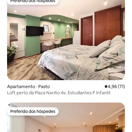
Preferido dos hóspedes
Preferido dos hóspedes
Apartamento ⋅ Pasto
4,96 de uma a
4,96 (71)
Loft perto da Plaza Nariño Av. Estudiantes P Infantil
Preferido dos hóspedes
Preferido dos hóspedes