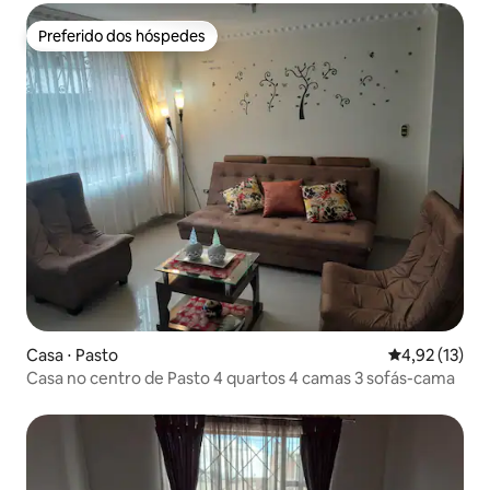
Preferido dos hóspedes
Preferido dos hóspedes
Casa ⋅ Pasto
4,92 de uma a
4,92 (13)
Casa no centro de Pasto 4 quartos 4 camas 3 sofás-cama