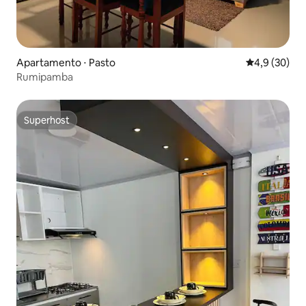
Apartamento ⋅ Pasto
4,9 de uma a
4,9 (30)
Rumipamba
Superhost
Superhost