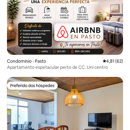
Condomínio ⋅ Pasto
4,81 de uma a
4,81 (62)
Apartamento espetacular perto de CC. Uni centro
Preferido dos hóspedes
Preferido dos hóspedes