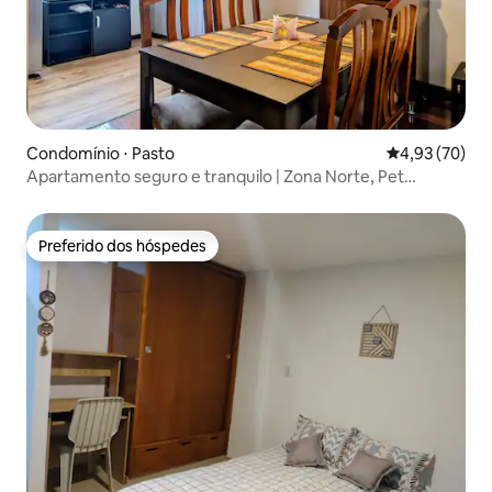
Condomínio ⋅ Pasto
4,93 de uma a
4,93 (70)
Apartamento seguro e tranquilo | Zona Norte, Pet
Friendly
Preferido dos hóspedes
Preferido dos hóspedes