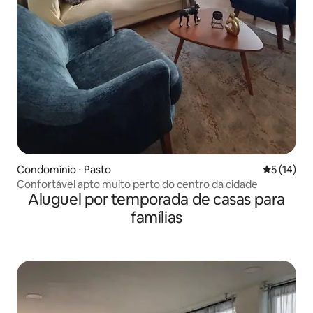
Condomínio ⋅ Pasto
5 de uma a
5 (14)
Confortável apto muito perto do centro da cidade
Aluguel por temporada de casas para
famílias