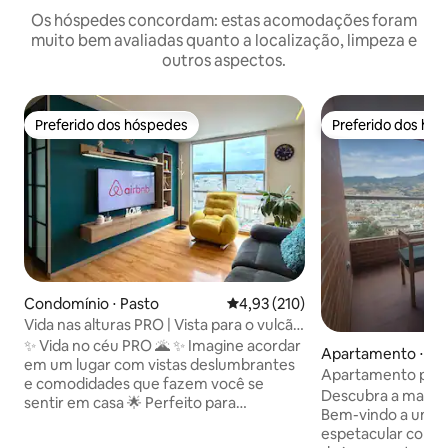
Os hóspedes concordam: estas acomodações foram
muito bem avaliadas quanto a localização, limpeza e
outros aspectos.
Preferido dos hóspedes
Preferido dos hó
Preferido dos hóspedes
Preferido dos hó
Condomínio ⋅ Pasto
4,93 de uma avaliação média de 
4,93 (210)
Vida nas alturas PRO | Vista para o vulcão
+ estacionamento
✨ Vida no céu PRO 🌋 ✨ Imagine acordar
Apartamento ⋅ Pa
em um lugar com vistas deslumbrantes
Apartamento pano
e comodidades que fazem você se
centro de Pasto
Descubra a magia 
sentir em casa 🌟 Perfeito para
Bem-vindo a um 
descansar, trabalhar ou curtir Pasto com
espetacular com u
outras pessoas 📍 🌄 Vista privilegiada do