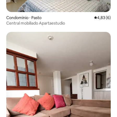
Condomínio ⋅ Pasto
4,83 de uma 
4,83 (6)
Central mobiliado Apartaestudio