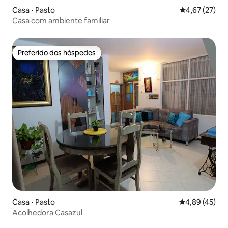
Casa ⋅ Pasto
4,67 de uma a
4,67 (27)
Casa com ambiente familiar
Preferido dos hóspedes
Preferido dos hóspedes
Casa ⋅ Pasto
4,89 de uma a
4,89 (45)
Acolhedora Casazul