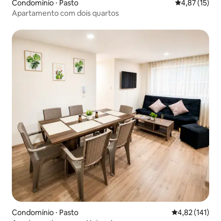
Condomínio ⋅ Pasto
4,87 de uma a
4,87 (15)
Apartamento com dois quartos
Condomínio ⋅ Pasto
4,82 de uma av
4,82 (141)