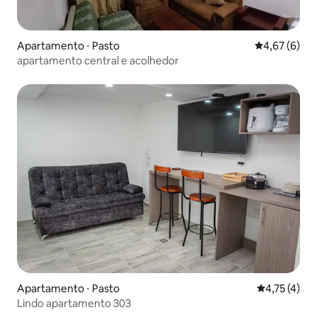
Apartamento ⋅ Pasto
4,67 de uma 
4,67 (6)
apartamento central e acolhedor
Apartamento ⋅ Pasto
4,75 de uma 
4,75 (4)
Lindo apartamento 303