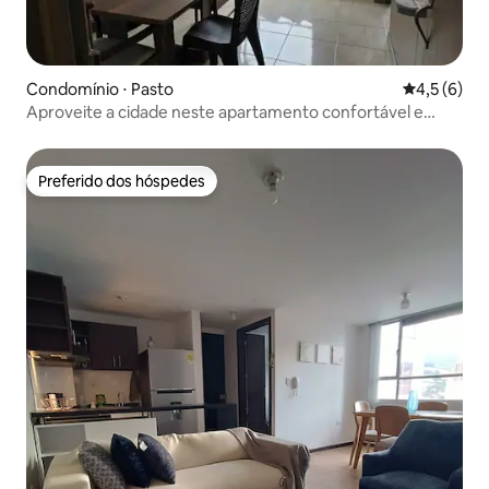
Condomínio ⋅ Pasto
4,5 de uma 
4,5 (6)
Aproveite a cidade neste apartamento confortável e
bonito
Preferido dos hóspedes
Preferido dos hóspedes