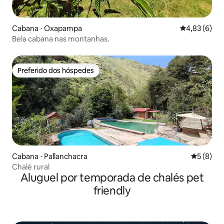
Cabana ⋅ Oxapampa
4,83 de uma 
4,83 (6)
Bela cabana nas montanhas.
Preferido dos hóspedes
Preferido dos hóspedes
Cabana ⋅ Pallanchacra
5 de uma 
5 (8)
Chalé rural
Aluguel por temporada de chalés pet
friendly