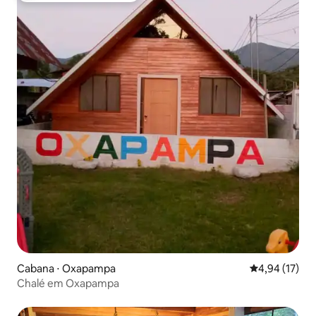
Cabana ⋅ Oxapampa
4,94 de uma a
4,94 (17)
Chalé em Oxapampa