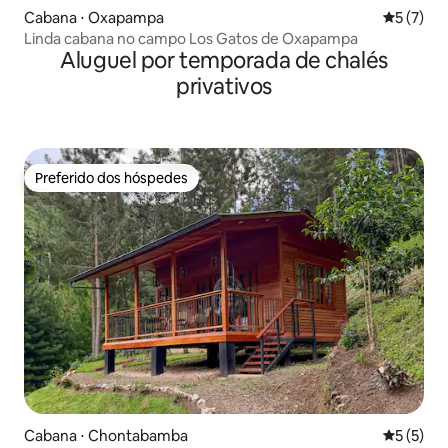
Cabana ⋅ Oxapampa
5 de uma 
5 (7)
Linda cabana no campo Los Gatos de Oxapampa
Aluguel por temporada de chalés
privativos
Preferido dos hóspedes
Preferido dos hóspedes
Cabana ⋅ Chontabamba
5 de uma 
5 (5)