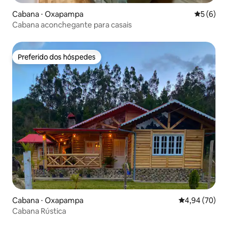
Cabana ⋅ Oxapampa
5 de uma 
5 (6)
Cabana aconchegante para casais
Preferido dos hóspedes
Preferido dos hóspedes
Cabana ⋅ Oxapampa
4,94 de uma a
4,94 (70)
Cabana Rústica