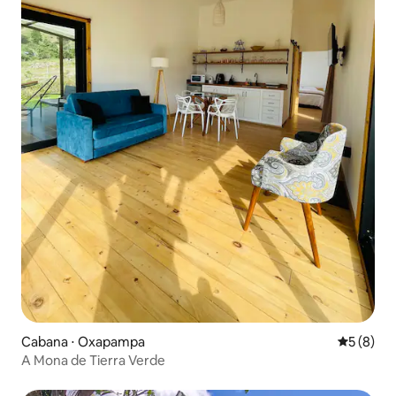
Cabana ⋅ Oxapampa
5 de uma 
5 (8)
A Mona de Tierra Verde