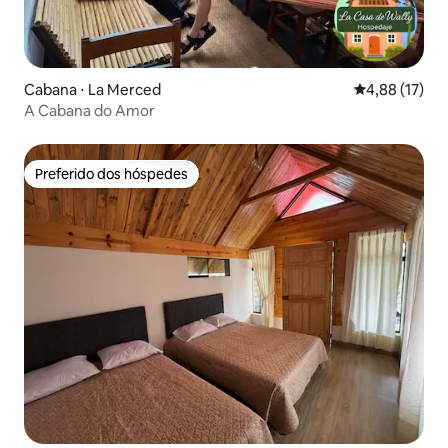
Cabana ⋅ La Merced
4,88 de uma a
4,88 (17)
A Cabana do Amor
Preferido dos hóspedes
Preferido dos hóspedes