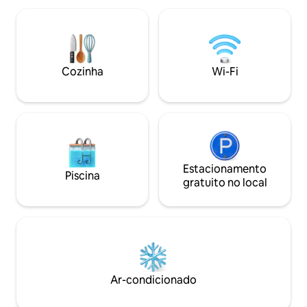
jantar rústica. A casa de campo fica em
explore. Conheça
frente a uma piscina de água, o terraço
próprio ritmo, ce
tem uma pequena doca e você pode
neste paraíso natu
desfrutar de uma vista maravilhosa
Conexão de internet de alta velocidade
Cozinha
Wi-Fi
com fibra óptica.
Estacionamento
Piscina
gratuito no local
Ar-condicionado