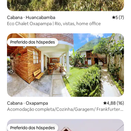
Cabana ⋅ Huancabamba
5 de uma 
5 (7)
Eco Chalet Oxapampa | Rio, vistas, home office
Preferido dos hóspedes
Preferido dos hóspedes
Cabana ⋅ Oxapampa
4,88 de uma a
4,88 (16)
Acomodação completa/Cozinha/Garagem/ Frankfurter
Hof
Preferido dos hóspedes
Preferido dos hóspedes