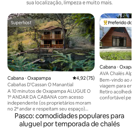
sua localização, limpeza e muito mais.
Superhost
Preferido dos 
Superhost
Entre os melhore
Cabana ⋅ Oxapam
AVA Chalés Alpino
Cabana ⋅ Oxapampa
4,92 de uma avaliação média de
4,92 (75)
Bem-vindo ao Ava
Cabañas D'Cassan O Manantial
viagem para encon
A 10 minutos de Oxapampa ALUGUE O
Retiro acolhedor, f
1º ANDAR DA CABANA com acesso
confortável perto
independente (os proprietários moram
Oxapampa. Cabana
no 2º andar e respeitam seu espaço)
quente, Wi-Fi, lare
Pasco: comodidades populares para
Quarto espaçoso com uma cama de
garagem incluídos. ✔ Check-in a part
casal, TV e 1 sofá, banheiro completo
das 6h ou antes. 
aluguel por temporada de chalés
com água quente, cozinha equipada
para o✔ checkout
conectada por um terraço, cooktop a
do centro da cida
gás de 2 bocas e terraço com área de
transporte Descanse, reconecte-se ou