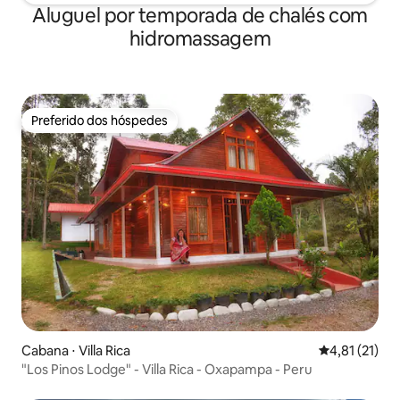
Aluguel por temporada de chalés com
hidromassagem
Preferido dos hóspedes
Preferido dos hóspedes
Cabana ⋅ Villa Rica
4,81 de uma a
4,81 (21)
"Los Pinos Lodge" - Villa Rica - Oxapampa - Peru