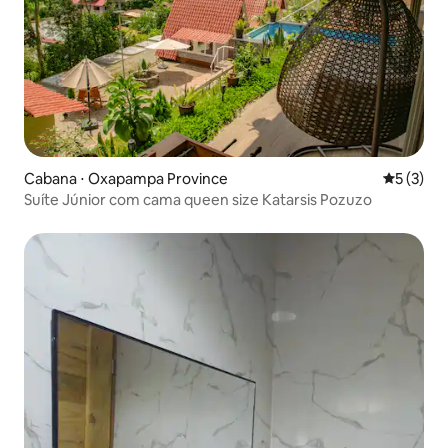
Cabana ⋅ Oxapampa Province
5 de uma 
5 (3)
Suíte Júnior com cama queen size Katarsis Pozuzo