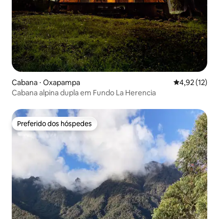
Cabana ⋅ Oxapampa
4,92 de uma a
4,92 (12)
Cabana alpina dupla em Fundo La Herencia
Preferido dos hóspedes
Preferido dos hóspedes