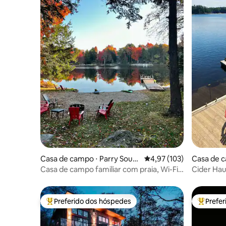
Casa de campo ⋅ Parry Soun
4,97 de uma avaliação m
4,97 (103)
Casa de c
d
g
Casa de campo familiar com praia, Wi-Fi,
Cider Haus
ar-condicionado/aquecimento
quintal c
Preferido dos hóspedes
Prefe
Entre os melhores preferidos dos hóspedes
Entre os