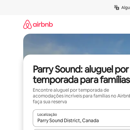
Pular
Algu
para
o
conteúdo
Parry Sound: aluguel por
temporada para famílias
Encontre aluguel por temporada de
acomodações incríveis para famílias no Airbn
faça sua reserva
Localização
Quando os resultados estiverem disponíveis, expl