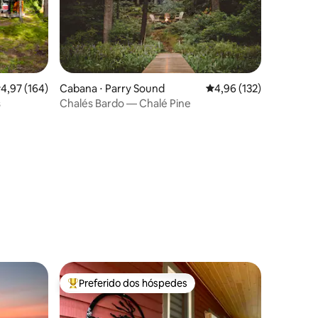
,97 de uma avaliação média de 5, 164 avaliações
4,97 (164)
Cabana ⋅ Parry Sound
4,96 de uma avaliação 
4,96 (132)
s
Chalés Bardo — Chalé Pine
ções
Preferido dos hóspedes
os hóspedes
Entre os melhores preferidos dos hóspedes