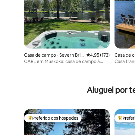
Casa de campo ⋅ Severn Brid
4,95 de uma avaliação m
4,95 (173)
Casa de c
ge
CARL em Muskoka: casa de campo à
Casa tran
beira-mar com banheira de
nova ban
hidromassagem
Aluguel por t
Preferido dos hóspedes
Prefe
Entre os melhores preferidos dos hóspedes
Entre os