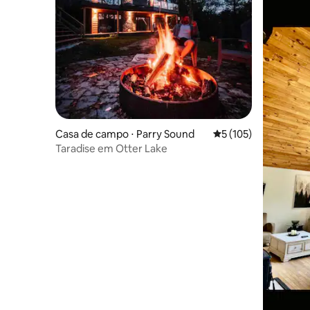
Casa de campo ⋅ Parry Sound
5 de uma avaliação m
5 (105)
Taradise em Otter Lake