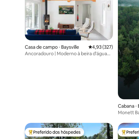
Casa de campo ⋅ Baysville
4,93 de uma avaliação m
4,93 (327)
Ancoradouro | Moderno à beira d'água
em Muskoka
Cabana ⋅
Monett Ba
Preferido dos hóspedes
Prefe
Entre os melhores preferidos dos hóspedes
Entre os