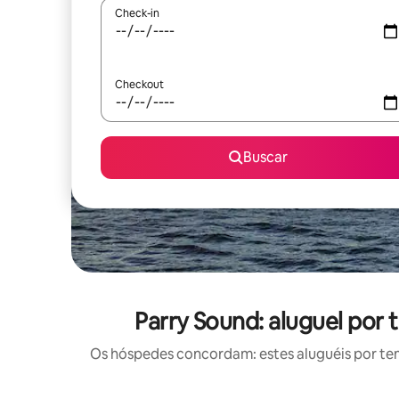
Check-in
Checkout
Buscar
Parry Sound: aluguel por
Os hóspedes concordam: estes aluguéis por te