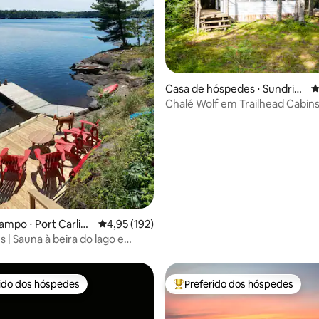
Casa de hóspedes ⋅ Sundrid
4
ge
Chalé Wolf em Trailhead Cabin
édia de 5, 103 avaliações
ampo ⋅ Port Carlin
4,95 de uma avaliação média de 5, 192 avalia
4,95 (192)
 | Sauna à beira do lago e
ercado
rido dos hóspedes
Preferido dos hóspedes
 melhores preferidos dos hóspedes
Entre os melhores preferidos d