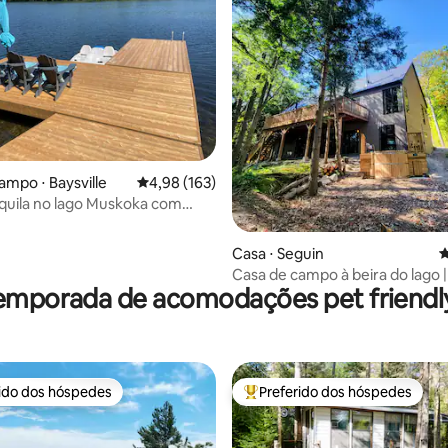
édia de 5, 173 avaliações
ampo ⋅ Baysville
4,98 de uma avaliação média de 5, 163 avalia
4,98 (163)
quila no lago Muskoka com
heira de hidromassagem
Casa ⋅ Seguin
4
Casa de campo à beira do lago |
emporada de acomodações pet friendly
hectares privativos | Banheira 
hidromassagem
rido dos hóspedes
Preferido dos hóspedes
 melhores preferidos dos hóspedes
Entre os melhores preferidos d