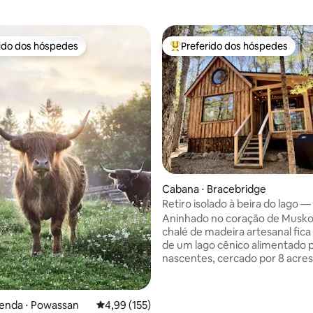
rido dos hóspedes
Preferido dos hóspedes
 melhores preferidos dos hóspedes
Entre os melhores preferidos d
Cabana ⋅ Bracebridge
Retiro isolado à beira do lago —
Hideaway
Aninhado no coração de Musko
chalé de madeira artesanal fica
de um lago cênico alimentado 
nascentes, cercado por 8 acres
floresta privada. A apenas 10 m
Bracebridge, desfrute da vida 
lago e da beleza natural, mant
édia de 5, 234 avaliações
enda ⋅ Powassan
4,99 de uma avaliação média de 5, 155 avalia
4,99 (155)
perto das comodidades da cidad