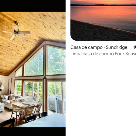
Casa de campo ⋅ Sundridge
4
Linda casa de campo Four Sea
édia de 5, 105 avaliações
Wi-Fi gratuito