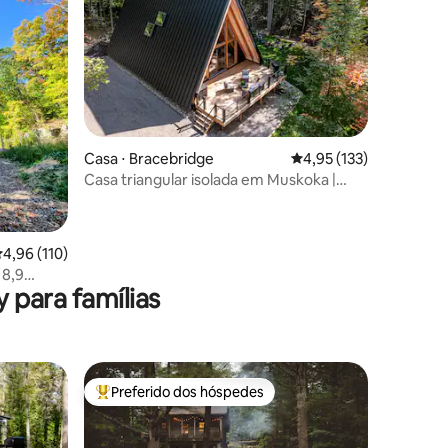
Casa ⋅ Bracebridge
4,95 de uma avaliação 
4,95 (133)
Casa triangular isolada em Muskoka |
ções
Banheira de hidromassagem, doca,
lareira externa
,96 de uma avaliação média de 5, 110 avaliações
4,96 (110)
 8,9
 para famílias
de
Preferido dos hóspedes
os hóspedes
Entre os melhores preferidos dos hóspedes