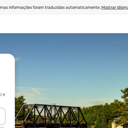
mas informações foram traduzidas automaticamente. 
Mostrar idioma
b e
ore-os usando as seta para cima e para baixo do teclado ou tocando e