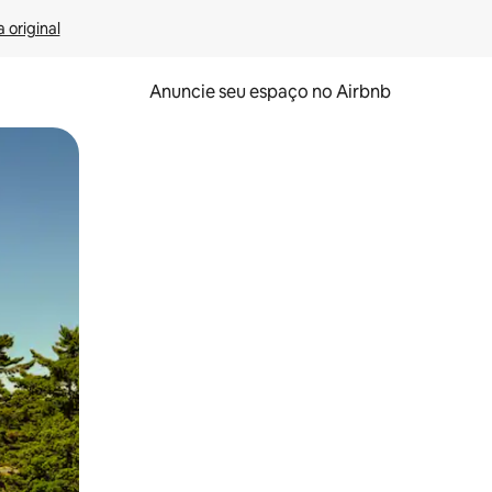
 original
Anuncie seu espaço no Airbnb
 deslizando o dedo na tela.