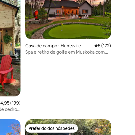
Casa de campo ⋅ Huntsville
5 de uma avaliação 
5 (172)
Spa e retiro de golfe em Muskoka com
sauna e banheira de hidromassagem
ções
,95 de uma avaliação média de 5, 199 avaliações
4,95 (199)
e cedro a
Preferido dos hóspedes
os hóspedes
Preferido dos hóspedes