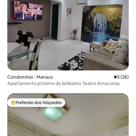
Condomínio ⋅ Manaus
5 de uma a
5 (26)
Apartamento próximo do belíssimo Teatro Amazonas.
Preferido dos hóspedes
Entre os melhores preferidos dos hóspedes