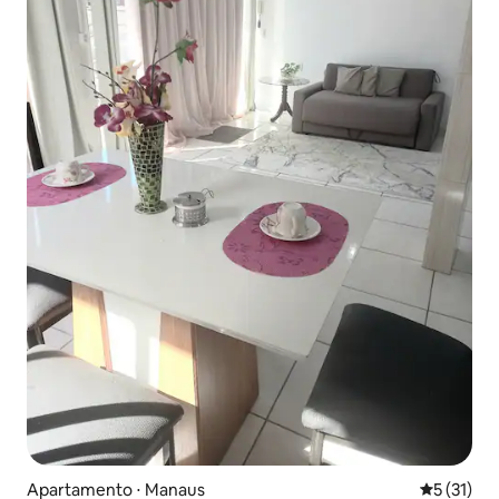
Apartamento ⋅ Manaus
5 de uma a
5 (31)