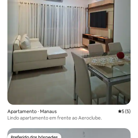
Apartamento ⋅ Manaus
5 de uma 
5 (5)
Lindo apartamento em frente ao Aeroclube.
Preferido dos hóspedes