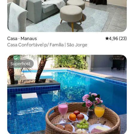
Casa ⋅ Manaus
4,96 de uma a
4,96 (23)
Casa Confortável p/ Família | São Jorge
Superhost
Superhost