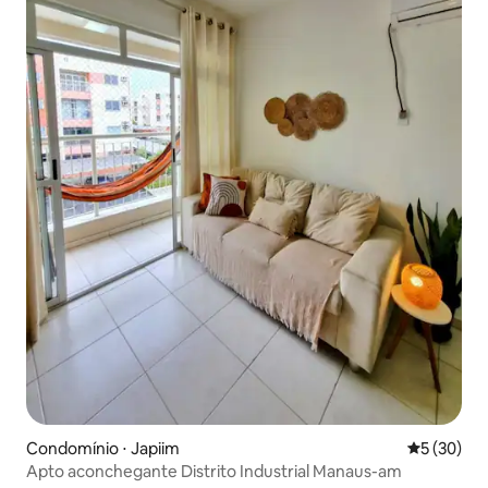
Condomínio ⋅ Japiim
5 de uma a
5 (30)
Apto aconchegante Distrito Industrial Manaus-am