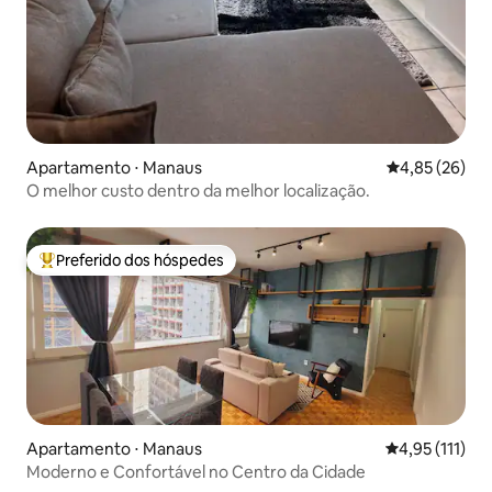
Apartamento ⋅ Manaus
4,85 de uma a
4,85 (26)
O melhor custo dentro da melhor localização.
Preferido dos hóspedes
Entre os melhores preferidos dos hóspedes
Apartamento ⋅ Manaus
4,95 de uma av
4,95 (111)
Moderno e Confortável no Centro da Cidade