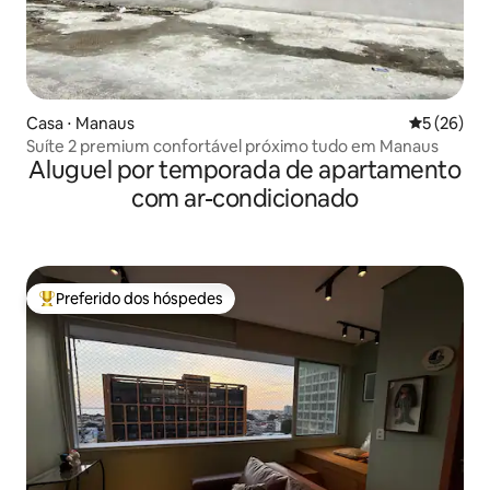
Casa ⋅ Manaus
5 de uma a
5 (26)
Suíte 2 premium confortável próximo tudo em Manaus
Aluguel por temporada de apartamento
com ar-condicionado
Preferido dos hóspedes
Entre os melhores preferidos dos hóspedes