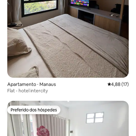
Apartamento ⋅ Manaus
4,88 de uma a
4,88 (17)
Flat - hotel intercity
Preferido dos hóspedes
Preferido dos hóspedes