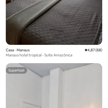
Casa ⋅ Manaus
4,87 de uma a
4,87 (68)
Manaus hotel tropical - Suíte Amazônica
Superhost
Superhost