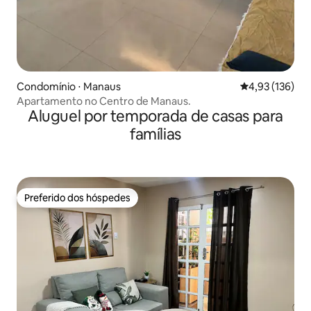
Condomínio ⋅ Manaus
4,93 de uma av
4,93 (136)
Apartamento no Centro de Manaus.
Aluguel por temporada de casas para
famílias
Preferido dos hóspedes
Preferido dos hóspedes