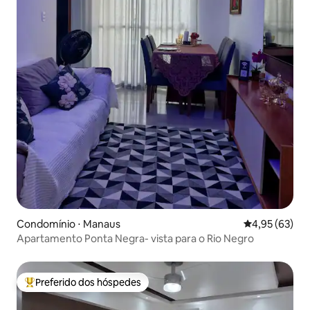
Condomínio ⋅ Manaus
4,95 de uma a
4,95 (63)
Apartamento Ponta Negra- vista para o Rio Negro
Preferido dos hóspedes
Entre os melhores preferidos dos hóspedes