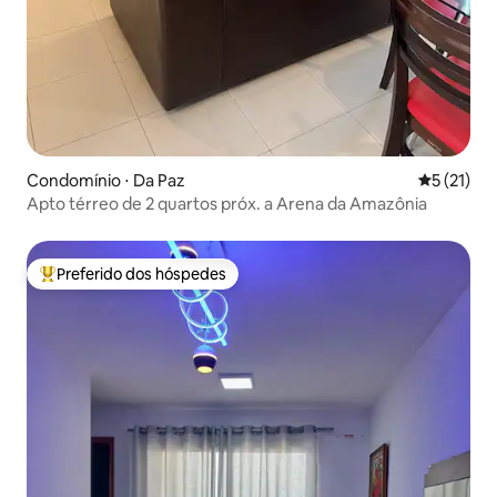
Condomínio ⋅ Da Paz
5 de uma a
5 (21)
Apto térreo de 2 quartos próx. a Arena da Amazônia
Preferido dos hóspedes
Entre os melhores preferidos dos hóspedes