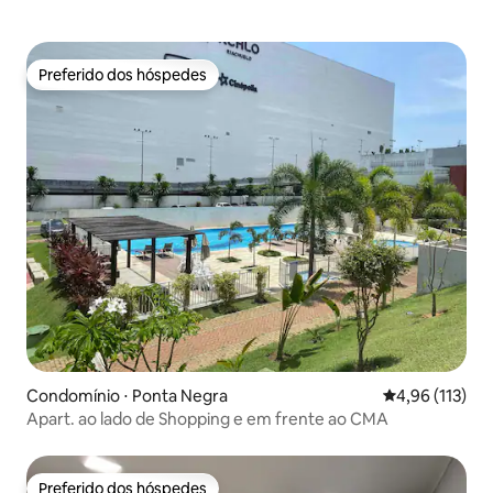
Preferido dos hóspedes
Preferido dos hóspedes
Condomínio ⋅ Ponta Negra
4,96 de uma av
4,96 (113)
Apart. ao lado de Shopping e em frente ao CMA
Preferido dos hóspedes