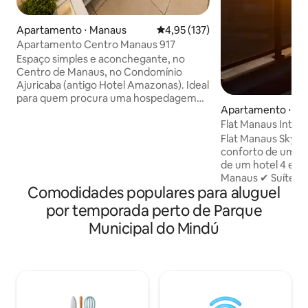
Apartamento ⋅ Manaus
4,95 de uma avaliação média de 
4,95 (137)
Apartamento Centro Manaus 917
Espaço simples e aconchegante, no
Centro de Manaus, no Condomínio
Ajuricaba (antigo Hotel Amazonas). Ideal
para quem procura uma hospedagem
Apartamento ⋅ M
com excelente localização e custo-
Flat Manaus Inter
benefício. O prédio é antigo e nao é um
imóvel de luxo, mas oferece praticidade,
Flat Manaus Skyline Nosso flat un
segurança e fácil acesso aos pontos
conforto de um la
turísticos. Perfeito para quem deseja
de um hotel 4 estr
explorar Manaus a pé ou precisa de um
Manaus ✔ Suíte ampla e elegante, toda
Comodidades populares para aluguel
ponto estratégico para trabalho ou
em porcelanato ✔
turismo. Se você valoriza localização,
para a Ponte Rio 
por temporada perto de Parque
praticidade e economia, este espaço é
exclusiva + TV co
Municipal do Mindú
uma ótima escolha.
Cozinha equipada
airfryer, geladeira
Enxoval de cama, b
Diferenciais Piscin
academia equipada
recepção 24h, gar