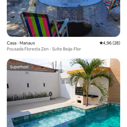
Casa ⋅ Manaus
4,96 de uma a
4,96 (28)
Pousada Floresta Zen - Suíte Beija-Flor
Superhost
Superhost