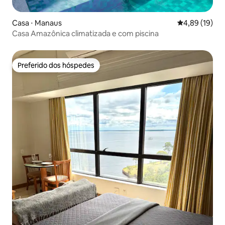
Casa ⋅ Manaus
4,89 de uma a
4,89 (19)
Casa Amazônica climatizada e com piscina
Preferido dos hóspedes
Preferido dos hóspedes