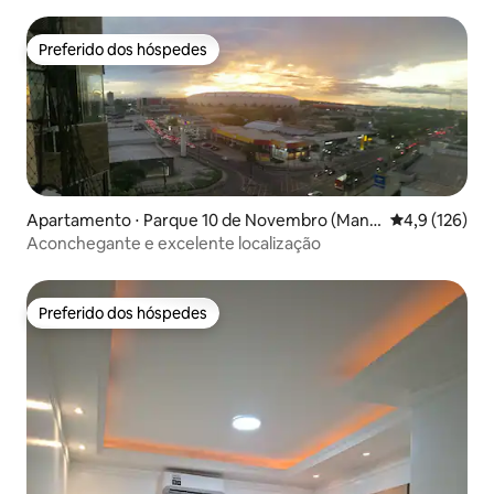
Preferido dos hóspedes
Preferido dos hóspedes
Apartamento ⋅ Parque 10 de Novembro (Mana
4,9 de uma av
4,9 (126)
us)
Aconchegante e excelente localização
Preferido dos hóspedes
Preferido dos hóspedes