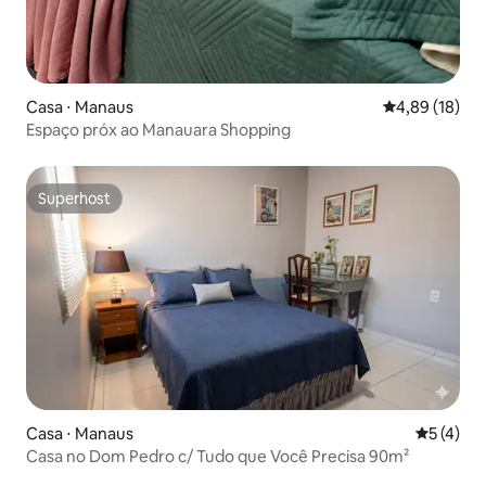
Casa ⋅ Manaus
4,89 de uma a
4,89 (18)
Espaço próx ao Manauara Shopping
Superhost
Superhost
Casa ⋅ Manaus
5 de uma 
5 (4)
Casa no Dom Pedro c/ Tudo que Você Precisa 90m²