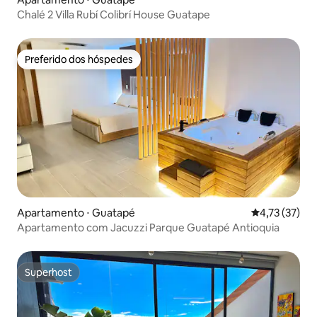
Chalé 2 Villa Rubí Colibrí House Guatape
Preferido dos hóspedes
Preferido dos hóspedes
Apartamento ⋅ Guatapé
4,73 de uma a
4,73 (37)
Apartamento com Jacuzzi Parque Guatapé Antioquia
Superhost
Superhost