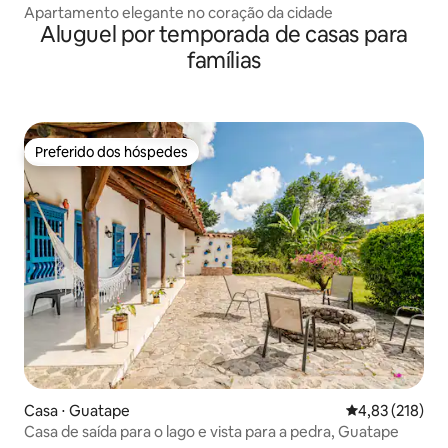
Apartamento elegante no coração da cidade
Aluguel por temporada de casas para
famílias
Preferido dos hóspedes
Preferido dos hóspedes
Casa ⋅ Guatape
4,83 de uma av
4,83 (218)
Casa de saída para o lago e vista para a pedra, Guatape