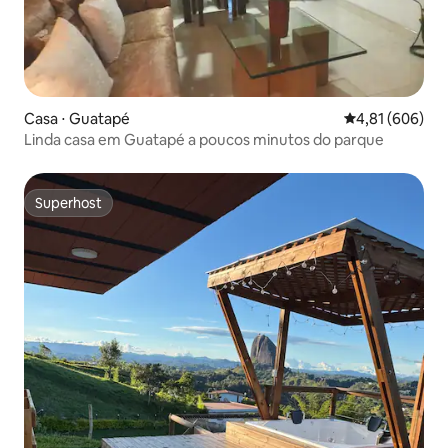
Casa ⋅ Guatapé
4,81 de uma av
4,81 (606)
Linda casa em Guatapé a poucos minutos do parque
Superhost
Superhost