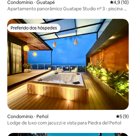
Condomínio ⋅ Guatapé
4,9 de uma a
4,9 (10)
Apartamento panorâmico Guatape Studio nº 3 - piscina e
jacuzzi
Preferido dos hóspedes
Preferido dos hóspedes
Condomínio ⋅ Peñol
5 de uma 
5 (9)
Lodge de luxo com jacuzzi e vista para Piedra del Peñol