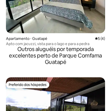
Apartamento ⋅ Guatapé
5 de uma 
5 (4)
Apto com jacuzzi, vista para o lago e para a pedra
Outros aluguéis por temporada
excelentes perto de Parque Comfama
Guatapé
Preferido dos hóspedes
Preferido dos hóspedes