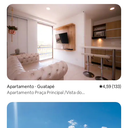
Apartamento ⋅ Guatapé
4,59 de uma av
4,59 (133)
Apartamento Praça Principal /Vista do
Reservatório/frente Ônibus