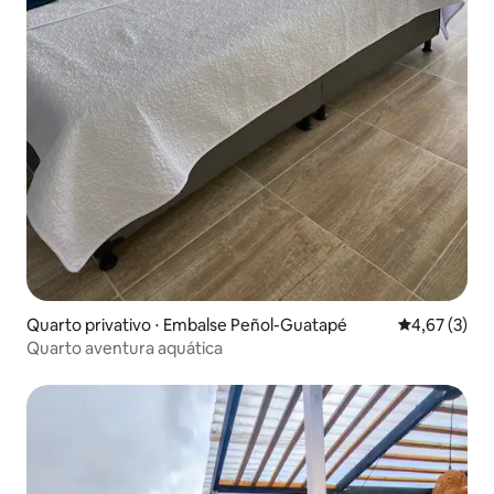
Quarto privativo ⋅ Embalse Peñol-Guatapé
4,67 de uma 
4,67 (3)
Quarto aventura aquática