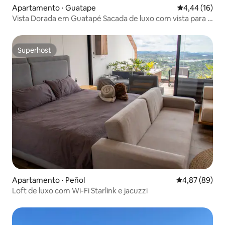
Apartamento ⋅ Guatape
4,44 de uma a
4,44 (16)
Vista Dorada em Guatapé Sacada de luxo com vista para o
lago
Superhost
Superhost
Apartamento ⋅ Peñol
4,87 de uma a
4,87 (89)
Loft de luxo com Wi-Fi Starlink e jacuzzi