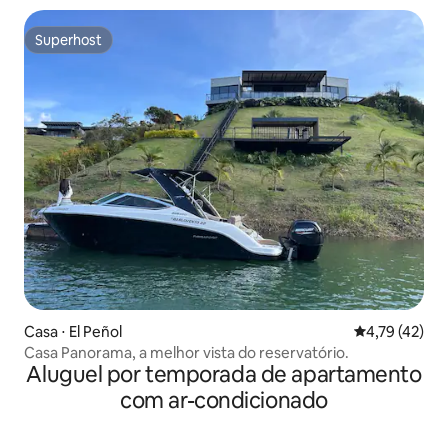
Superhost
Superhost
Casa ⋅ El Peñol
4,79 de uma a
4,79 (42)
Casa Panorama, a melhor vista do reservatório.
Aluguel por temporada de apartamento
com ar-condicionado