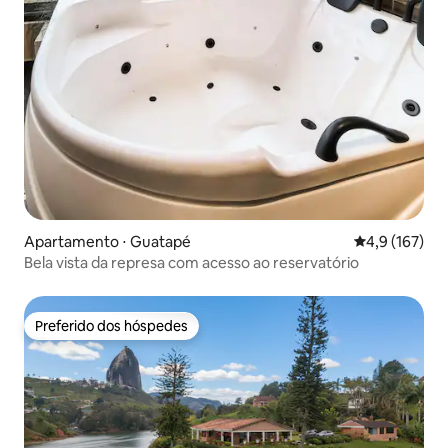
Apartamento ⋅ Guatapé
4,9 de uma av
4,9 (167)
Bela vista da represa com acesso ao reservatório
Preferido dos hóspedes
Preferido dos hóspedes