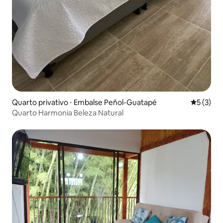
Quarto privativo ⋅ Embalse Peñol-Guatapé
5 de uma 
5 (3)
Quarto Harmonia Beleza Natural