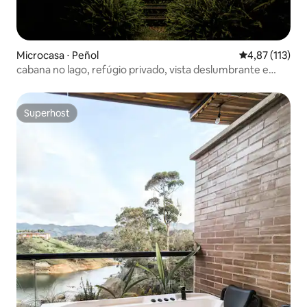
Microcasa ⋅ Peñol
4,87 de uma av
4,87 (113)
cabana no lago, refúgio privado, vista deslumbrante e
Jaccuzi
Superhost
Superhost