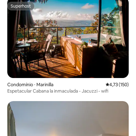
Superhost
Superhost
Condomínio ⋅ Marinilla
4,73 de uma av
4,73 (150)
Espetacular Cabana la inmaculada - Jacuzzi - wifi