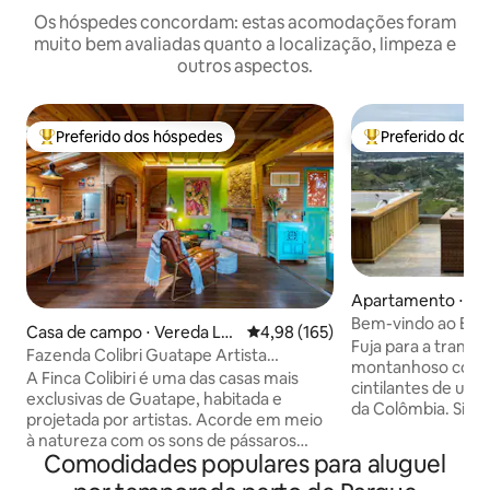
Os hóspedes concordam: estas acomodações foram
muito bem avaliadas quanto a localização, limpeza e
outros aspectos.
Preferido dos hóspedes
Preferido dos 
Entre os melhores preferidos dos hóspedes
Entre os melhore
Apartamento ⋅ El 
Bem-vindo ao Eco
Casa de campo ⋅ Vereda Los
4,98 de uma avaliação média de 
4,98 (165)
Montecielo
Fuja para a tranqu
Naranjos
Fazenda Colibri Guatape Artista
montanhoso com v
Lakehouse Encanto
A Finca Colibiri é uma das casas mais
cintilantes de um 
exclusivas de Guatape, habitada e
da Colômbia. Situa
projetada por artistas. Acorde em meio
exuberantes de Gu
à natureza com os sons de pássaros
aconchegante ofe
Comodidades populares para aluguel
cantando e peixes pulando. Vistas
panorâmicas deslu
espetaculares do lago a partir de uma