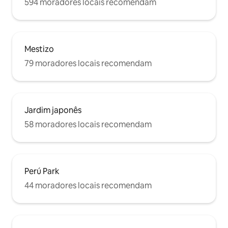
594 moradores locais recomendam
caminhar... Cerro San Cristobal, a
poucos passos do apartamento...
Passear pelo funicular de San Cristobal é
uma delícia...
Mestizo
79 moradores locais recomendam
Jardim japonês
58 moradores locais recomendam
Perú Park
44 moradores locais recomendam