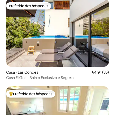
Preferido dos hóspedes
Preferido dos hóspedes
Casa ⋅ Las Condes
4,91 de uma a
4,91 (35)
Casa El Golf · Bairro Exclusivo e Seguro
Preferido dos hóspedes
Entre os melhores preferidos dos hóspedes