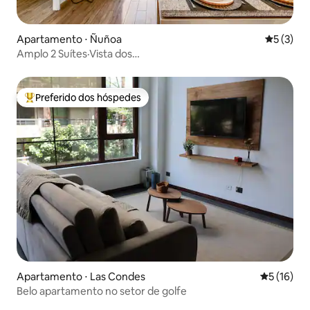
Apartamento ⋅ Ñuñoa
5 de uma 
5 (3)
Amplo 2 Suítes·Vista dos
Andes·Estacionamento·Metrô·B.Italia
Preferido dos hóspedes
Entre os melhores preferidos dos hóspedes
Apartamento ⋅ Las Condes
5 de uma a
5 (16)
Belo apartamento no setor de golfe