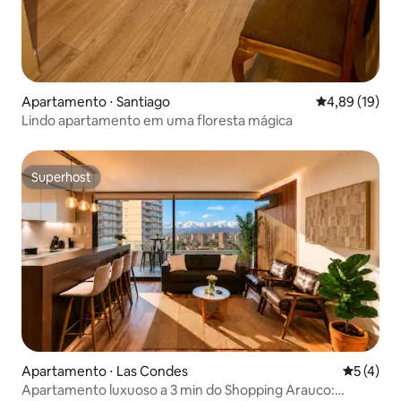
Apartamento ⋅ Santiago
4,89 de uma a
4,89 (19)
Lindo apartamento em uma floresta mágica
Superhost
Superhost
Apartamento ⋅ Las Condes
5 de uma 
5 (4)
Apartamento luxuoso a 3 min do Shopping Arauco: