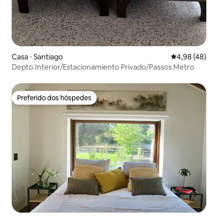
Casa ⋅ Santiago
4,98 de uma a
4,98 (48)
Depto.Interior/Estacionamiento Privado/Passos Metro
Preferido dos hóspedes
Preferido dos hóspedes