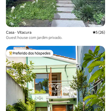
Casa ⋅ Vitacura
5 de uma a
5 (26)
Guest house com jardim privado.
Preferido dos hóspedes
Entre os melhores preferidos dos hóspedes