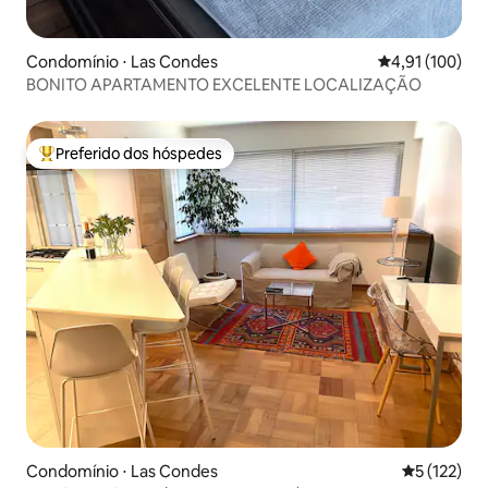
Condomínio ⋅ Las Condes
4,91 de uma av
4,91 (100)
BONITO APARTAMENTO EXCELENTE LOCALIZAÇÃO
Preferido dos hóspedes
Entre os melhores preferidos dos hóspedes
Condomínio ⋅ Las Condes
5 de uma av
5 (122)