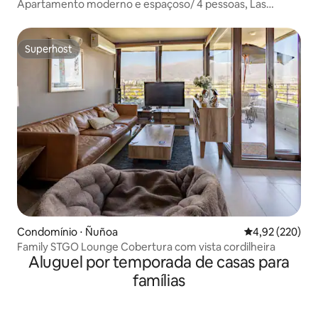
Apartamento moderno e espaçoso/ 4 pessoas, Las
Condes.
Superhost
Superhost
Condomínio ⋅ Ñuñoa
4,92 de uma av
4,92 (220)
Family STGO Lounge Cobertura com vista cordilheira
Aluguel por temporada de casas para
famílias