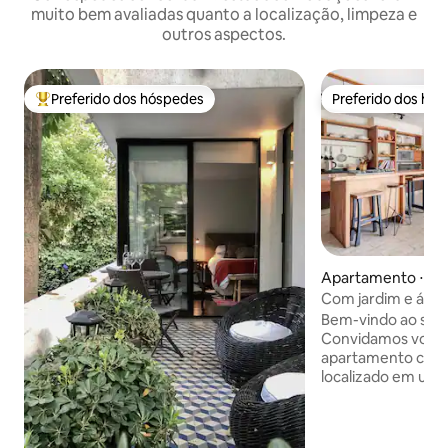
muito bem avaliadas quanto a localização, limpeza e
outros aspectos.
Preferido dos hóspedes
Preferido dos hó
Entre os melhores preferidos dos hóspedes
Preferido dos hó
Apartamento ⋅ Vit
Com jardim e árvor
poucos passos do
Bem-vindo ao seu 
Convidamos você 
apartamento confo
localizado em uma
bonitas e seguras 
você estará a pou
shopping Parque 