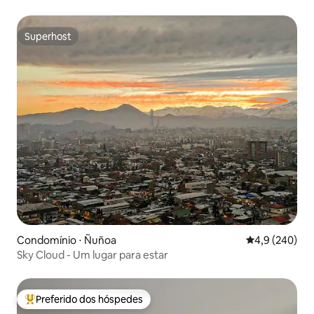
Superhost
Superhost
Condomínio ⋅ Ñuñoa
4,9 de uma av
4,9 (240)
Sky Cloud - Um lugar para estar
Preferido dos hóspedes
Entre os melhores preferidos dos hóspedes