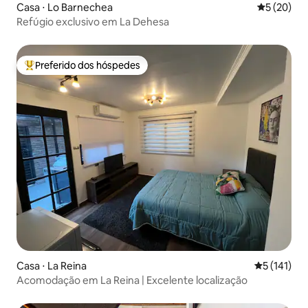
Casa ⋅ Lo Barnechea
5 de uma a
5 (20)
Refúgio exclusivo em La Dehesa
Preferido dos hóspedes
Entre os melhores preferidos dos hóspedes
Casa ⋅ La Reina
5 de uma av
5 (141)
Acomodação em La Reina | Excelente localização