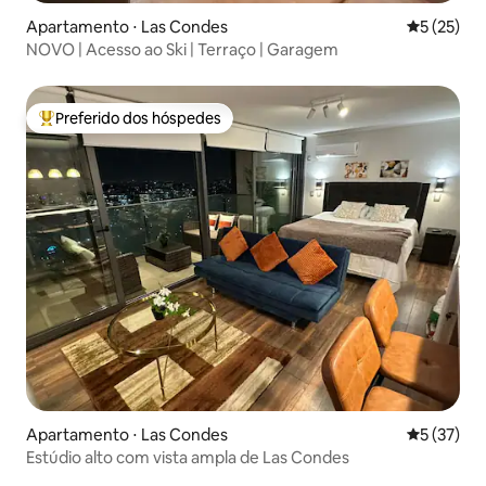
Apartamento ⋅ Las Condes
5 de uma a
5 (25)
NOVO | Acesso ao Ski | Terraço | Garagem
Preferido dos hóspedes
Entre os melhores preferidos dos hóspedes
Apartamento ⋅ Las Condes
5 de uma a
5 (37)
Estúdio alto com vista ampla de Las Condes