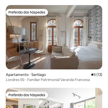
Estacionamento + Piscina + Academia
Preferido dos hóspedes
Preferido dos hóspedes
Apartamento ⋅ Santiago
5 de uma a
5 (13)
Londres 50 - Familiar Patrimonial Varanda Francesa
Preferido dos hóspedes
Preferido dos hóspedes