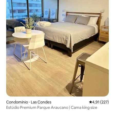
Condomínio ⋅ Las Condes
4,91 de uma av
4,91 (227)
Estúdio Premium Parque Araucano | Cama king size