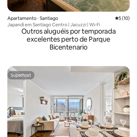
Apartamento ⋅ Santiago
5 de uma a
5 (10)
Japandi em Santiago Centro | Jacuzzi | Wi-Fi
Outros aluguéis por temporada
excelentes perto de Parque
Bicentenario
Superhost
Superhost