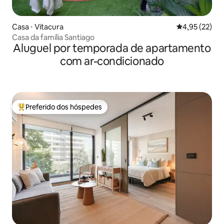
Casa ⋅ Vitacura
4,95 de uma a
4,95 (22)
Casa da família Santiago
Aluguel por temporada de apartamento
com ar-condicionado
Preferido dos hóspedes
Entre os melhores preferidos dos hóspedes