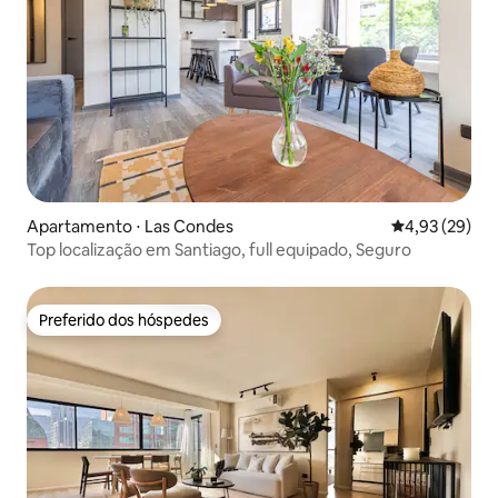
Apartamento ⋅ Las Condes
4,93 de uma a
4,93 (29)
Top localização em Santiago, full equipado, Seguro
Preferido dos hóspedes
Preferido dos hóspedes