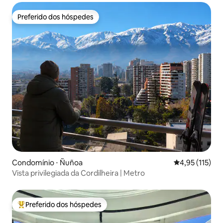
Preferido dos hóspedes
Preferido dos hóspedes
Condomínio ⋅ Ñuñoa
4,95 de uma av
4,95 (115)
Vista privilegiada da Cordilheira | Metro
Preferido dos hóspedes
Entre os melhores preferidos dos hóspedes