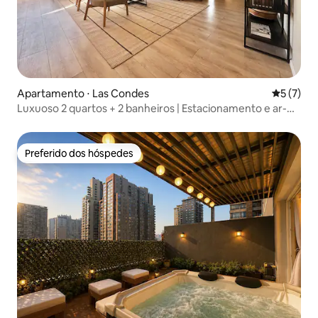
Apartamento ⋅ Las Condes
5 de uma 
5 (7)
Luxuoso 2 quartos + 2 banheiros | Estacionamento e ar-
condicionado | Las Condes
Preferido dos hóspedes
Preferido dos hóspedes