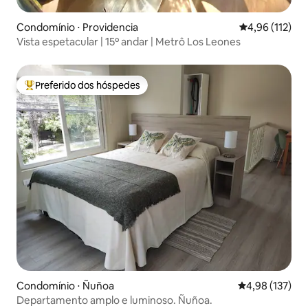
Condomínio ⋅ Providencia
4,96 de uma av
4,96 (112)
Vista espetacular | 15º andar | Metrô Los Leones
Preferido dos hóspedes
Entre os melhores preferidos dos hóspedes
Condomínio ⋅ Ñuñoa
4,98 de uma av
4,98 (137)
Departamento amplo e luminoso. Ñuñoa.