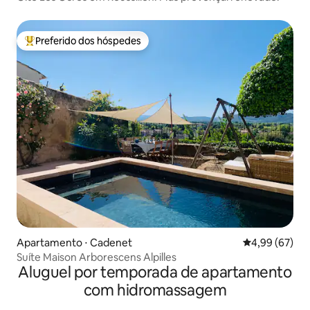
Preferido dos hóspedes
Entre os melhores preferidos dos hóspedes
Apartamento ⋅ Cadenet
4,99 de uma a
4,99 (67)
Suíte Maison Arborescens Alpilles
Aluguel por temporada de apartamento
com hidromassagem