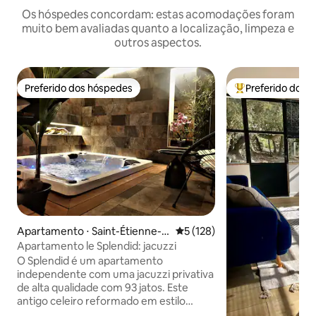
Os hóspedes concordam: estas acomodações foram
muito bem avaliadas quanto a localização, limpeza e
outros aspectos.
Preferido dos hóspedes
Preferido dos 
Preferido dos hóspedes
Entre os melhore
Apartamento ⋅ Saint-Étienne-d
5 de uma avaliação média de 
5 (128)
es-Sorts
Apartamento le Splendid: jacuzzi
O Splendid é um apartamento
independente com uma jacuzzi privativa
de alta qualidade com 93 jatos. Este
antigo celeiro reformado em estilo
contemporâneo, onde se misturam a