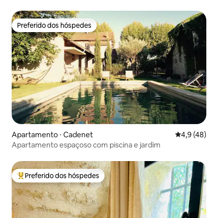
Preferido dos hóspedes
Preferido dos hóspedes
Apartamento ⋅ Cadenet
4,9 de uma a
4,9 (48)
Apartamento espaçoso com piscina e jardim
Preferido dos hóspedes
Entre os melhores preferidos dos hóspedes