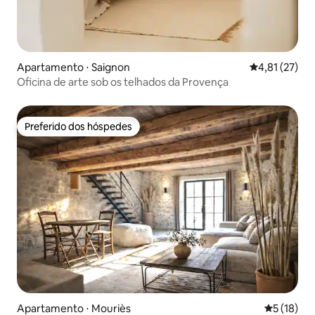
Apartamento ⋅ Saignon
4,81 de uma a
4,81 (27)
Oficina de arte sob os telhados da Provença
Preferido dos hóspedes
Preferido dos hóspedes
Apartamento ⋅ Mouriès
5 de uma a
5 (18)