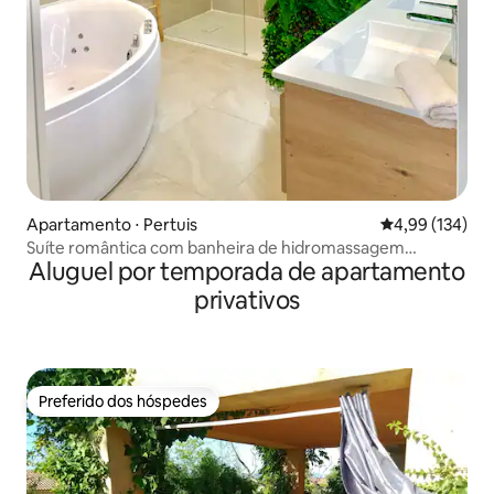
Apartamento ⋅ Pertuis
4,99 de uma av
4,99 (134)
Suíte romântica com banheira de hidromassagem
Aluguel por temporada de apartamento
privativa e terraço
privativos
Preferido dos hóspedes
Preferido dos hóspedes