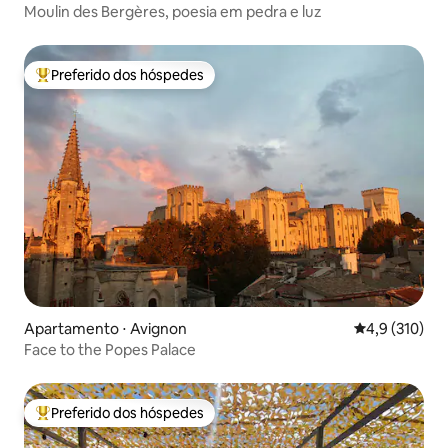
Moulin des Bergères, poesia em pedra e luz
Preferido dos hóspedes
Entre os melhores preferidos dos hóspedes
Apartamento ⋅ Avignon
4,9 de uma av
4,9 (310)
Face to the Popes Palace
Preferido dos hóspedes
Entre os melhores preferidos dos hóspedes