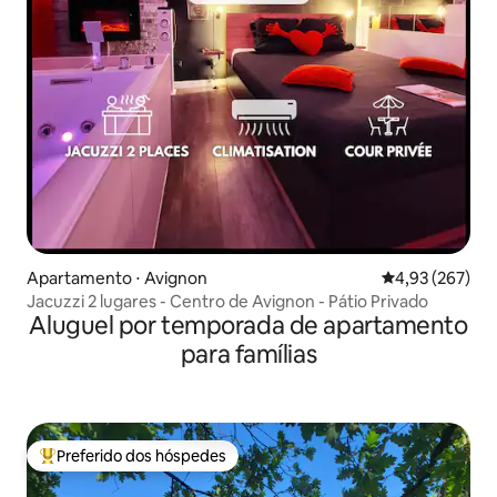
Apartamento ⋅ Avignon
4,93 de uma av
4,93 (267)
Jacuzzi 2 lugares - Centro de Avignon - Pátio Privado
Aluguel por temporada de apartamento
para famílias
Preferido dos hóspedes
Entre os melhores preferidos dos hóspedes