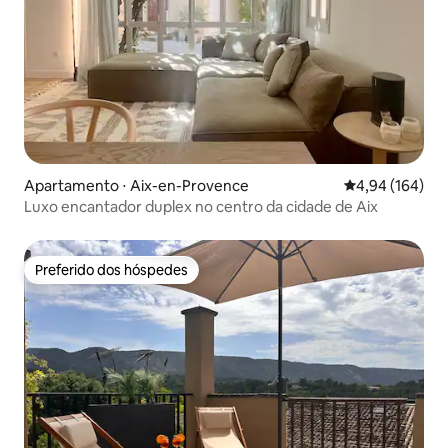
Apartamento ⋅ Aix-en-Provence
4,94 de uma av
4,94 (164)
Luxo encantador duplex no centro da cidade de Aix
Preferido dos hóspedes
Preferido dos hóspedes