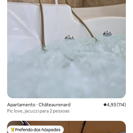
Apartamento ⋅ Châteaurenard
4,93 de uma av
4,93 (114)
Pic love, jacuzzi para 2 pessoas
Preferido dos hóspedes
Entre os melhores preferidos dos hóspedes