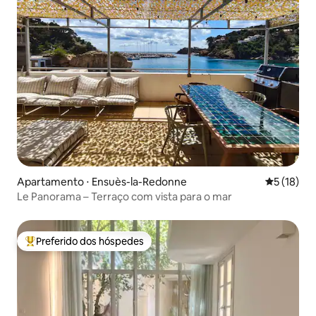
Apartamento ⋅ Ensuès-la-Redonne
5 de uma a
5 (18)
Le Panorama – Terraço com vista para o mar
Preferido dos hóspedes
Entre os melhores preferidos dos hóspedes