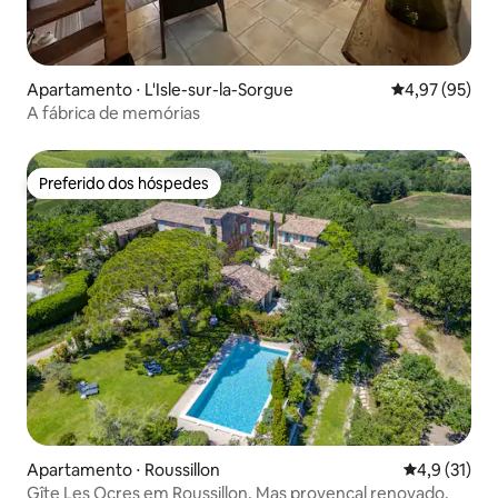
Apartamento ⋅ L'Isle-sur-la-Sorgue
4,97 de uma a
4,97 (95)
A fábrica de memórias
Preferido dos hóspedes
Preferido dos hóspedes
Apartamento ⋅ Roussillon
4,9 de uma a
4,9 (31)
Gîte Les Ocres em Roussillon. Mas provençal renovado.