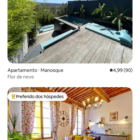
Apartamento ⋅ Manosque
4,99 de uma av
4,99 (90)
Flor de neve
Preferido dos hóspedes
Entre os melhores preferidos dos hóspedes