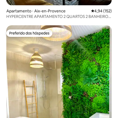
Apartamento ⋅ Aix-en-Provence
4,94 de uma av
4,94 (152)
HYPERCENTRE APARTAMENTO 2 QUARTOS 2 BANHEIROS
TERRAÇO AR CONDICIONADO
Preferido dos hóspedes
Preferido dos hóspedes