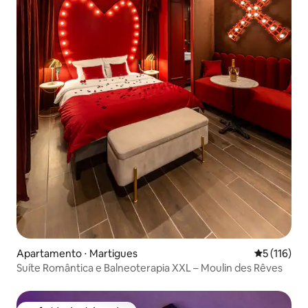
Apartamento ⋅ Martigues
5 de uma av
5 (116)
Suíte Romântica e Balneoterapia XXL – Moulin des Rêves