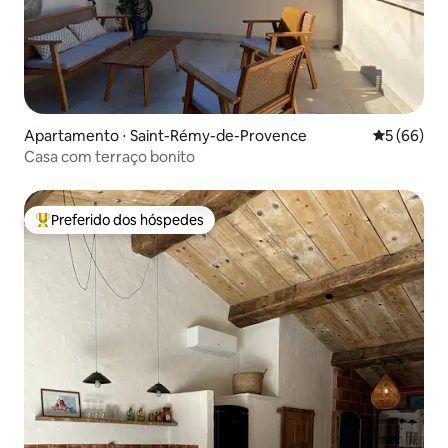
Apartamento ⋅ Saint-Rémy-de-Provence
5 de uma a
5 (66)
Casa com terraço bonito
Preferido dos hóspedes
Entre os melhores preferidos dos hóspedes