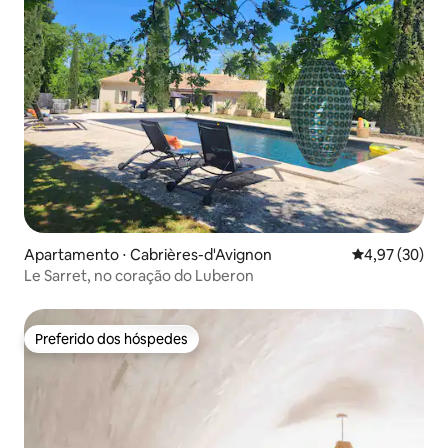
Apartamento ⋅ Cabrières-d'Avignon
4,97 de uma a
4,97 (30)
Le Sarret, no coração do Luberon
Preferido dos hóspedes
Preferido dos hóspedes