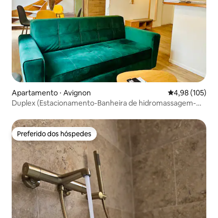
Apartamento ⋅ Avignon
4,98 de uma av
4,98 (105)
Duplex (Estacionamento-Banheira de hidromassagem-
Netflix-Check-in autônomo)
Preferido dos hóspedes
Preferido dos hóspedes