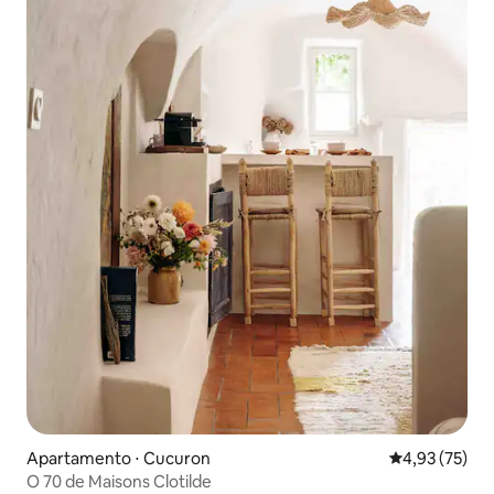
Apartamento ⋅ Cucuron
4,93 de uma a
4,93 (75)
O 70 de Maisons Clotilde