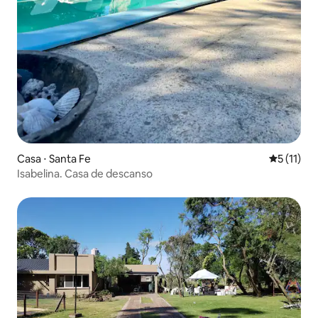
Casa ⋅ Santa Fe
5 de uma a
5 (11)
Isabelina. Casa de descanso