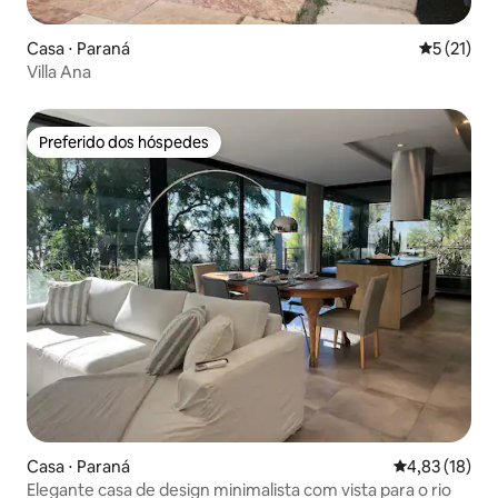
Casa ⋅ Paraná
5 de uma a
5 (21)
Villa Ana
Preferido dos hóspedes
Preferido dos hóspedes
Casa ⋅ Paraná
4,83 de uma a
4,83 (18)
Elegante casa de design minimalista com vista para o rio