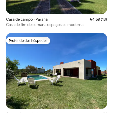
Casa de campo ⋅ Paraná
4,69 de uma a
4,69 (13)
Casa de fim de semana espaçosa e moderna
Preferido dos hóspedes
Preferido dos hóspedes