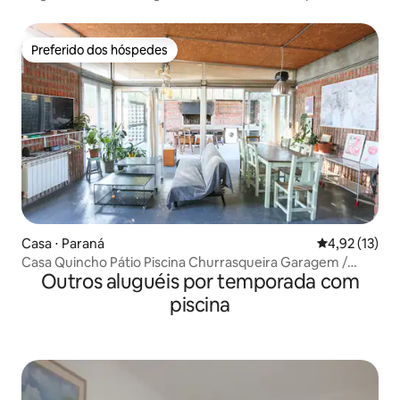
Preferido dos hóspedes
Preferido dos hóspedes
Casa ⋅ Paraná
4,92 de uma a
4,92 (13)
Casa Quincho Pátio Piscina Churrasqueira Garagem /
Outros aluguéis por temporada com
Toma
piscina