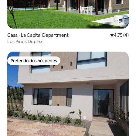
Casa ⋅ La Capital Department
4,75 de uma 
4,75 (4)
Los Pinos Duplex
Preferido dos hóspedes
Preferido dos hóspedes