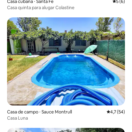
Casa cubana ⋅ Santa Fe
5 de uma 
5 (6)
Casa quinta para alugar Colastine
Casa de campo ⋅ Sauce Montrull
4,7 de uma a
4,7 (54)
Casa Luna