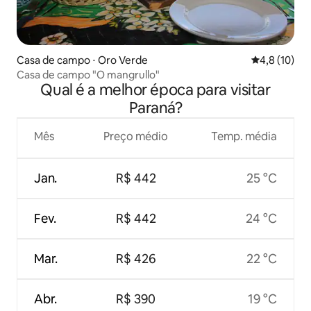
Casa de campo ⋅ Oro Verde
4,8 de uma a
4,8 (10)
Casa de campo "O mangrullo"
Qual é a melhor época para visitar
Paraná?
Mês
Preço médio
Temp. média
Jan.
R$ 442
25 °C
Fev.
R$ 442
24 °C
Mar.
R$ 426
22 °C
Abr.
R$ 390
19 °C