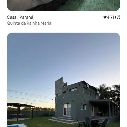
Casa ⋅ Paraná
4,71 de uma 
4,71 (7)
Quinta da Rainha Maria!