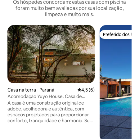
Os hóspedes concordam: estas casas com piscina
foram muito bem avaliadas por sua localização,
limpeza e muito mais.
Preferido dos hó
Preferido dos hó
Casa na terra ⋅ Paraná
4,5 de uma avaliação média d
4,5 (6)
Acomodação Yuyo House. Casa de
adobe, Hermosa
A casa é uma construção original de
adobe, acolhedora e autêntica, com
espaços projetados para proporcionar
conforto, tranquilidade e harmonia. Sua
arquitetura e seus materiais naturais
criam um ambiente acolhedor que
convida você a desacelerar e curtir o