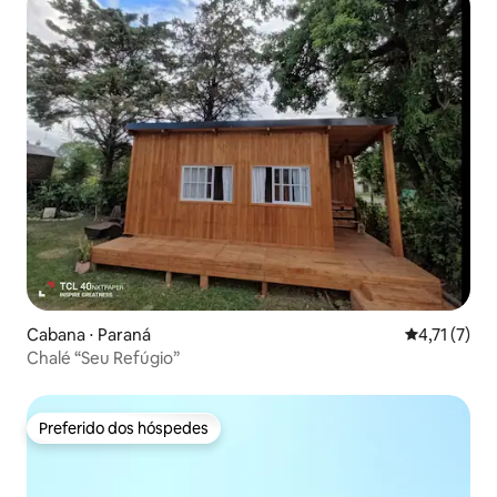
Cabana ⋅ Paraná
4,71 de uma 
4,71 (7)
Chalé “Seu Refúgio”
Preferido dos hóspedes
Preferido dos hóspedes