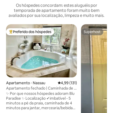
Os hóspedes concordam: estes aluguéis por
temporada de apartamento foram muito bem
avaliados por sua localização, limpeza e muito mais.
Preferido dos hóspedes
Superhost
Entre os melhores preferidos dos hóspedes
Superhost
Apartamento ⋅ Nassau
4,99 de uma avaliação média de 
4,99 (131)
Apartamento fechado | Caminhada de 5
minutos até a praia|BahaMar| Praia a
✨ Por que nossos hóspedes adoram Blu
cabo
Paradise ✨ Localização ✔imbatível - 5
minutos a pé da praia, caminhada de 4
minutos para jantar, mercearia/bebidas
alcoólicas e várias opções de