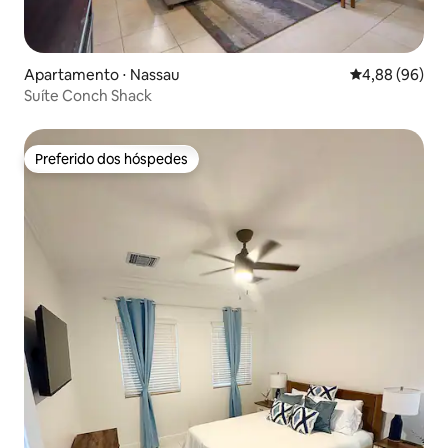
Apartamento ⋅ Nassau
4,88 de uma av
4,88 (96)
Suíte Conch Shack
Preferido dos hóspedes
Preferido dos hóspedes