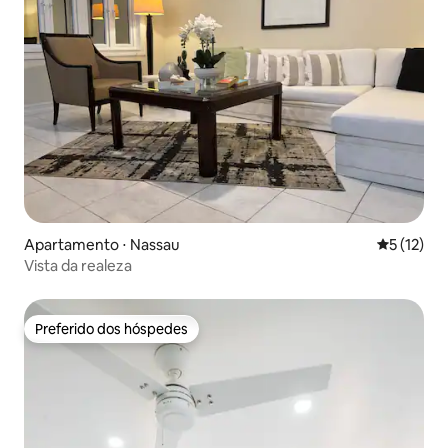
Apartamento ⋅ Nassau
5 de uma a
5 (12)
Vista da realeza
Preferido dos hóspedes
Preferido dos hóspedes