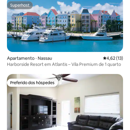
Superhost
Superhost
Apartamento ⋅ Nassau
4,62 de uma a
4,62 (13)
Harborside Resort em Atlantis – Vila Premium de 1 quarto
Preferido dos hóspedes
Preferido dos hóspedes