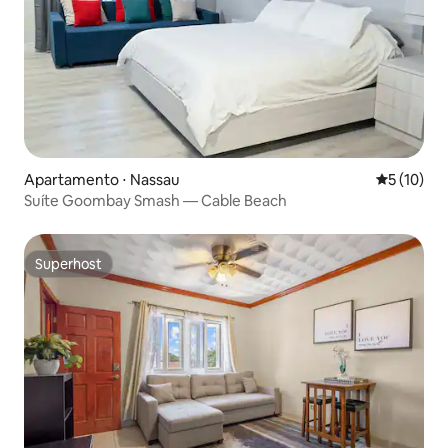
Apartamento ⋅ Nassau
5 de uma a
5 (10)
Suíte Goombay Smash — Cable Beach
Superhost
Superhost