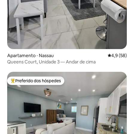
Apartamento ⋅ Nassau
4,9 de uma a
4,9 (58)
Queens Court, Unidade 3 — Andar de cima
Preferido dos hóspedes
Entre os melhores preferidos dos hóspedes