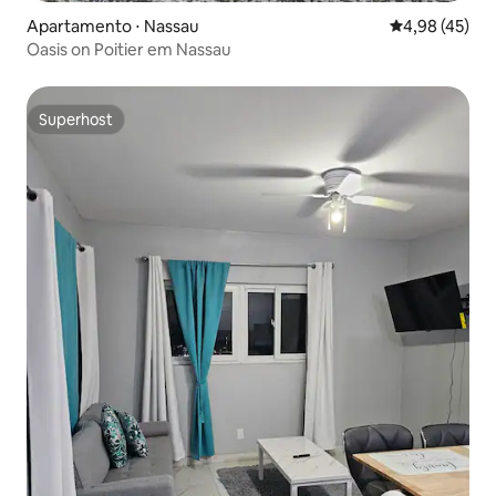
Apartamento ⋅ Nassau
4,98 de uma a
4,98 (45)
Oasis on Poitier em Nassau
Superhost
Superhost