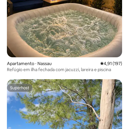
Apartamento ⋅ Nassau
4,91 de uma av
4,91 (197)
Refúgio em ilha fechada com jacuzzi, lareira e piscina
Superhost
Superhost