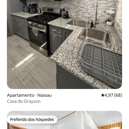
Apartamento ⋅ Nassau
4,97 de uma a
4,97 (68)
Casa do Grayson
Preferido dos hóspedes
Preferido dos hóspedes