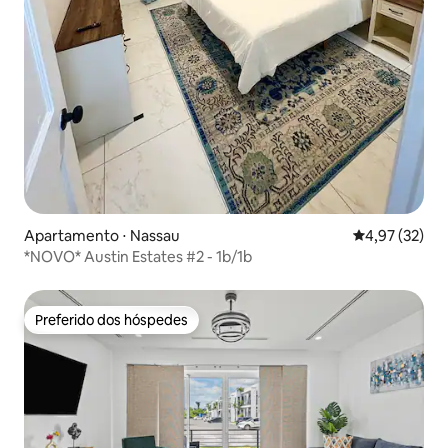
Apartamento ⋅ Nassau
4,97 de uma a
4,97 (32)
*NOVO* Austin Estates #2 - 1b/1b
Preferido dos hóspedes
Preferido dos hóspedes