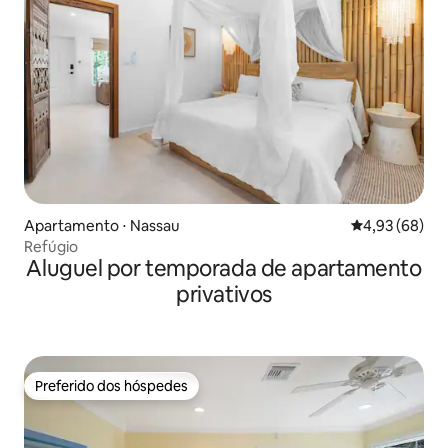
Apartamento ⋅ Nassau
4,93 de uma a
4,93 (68)
Refúgio
Aluguel por temporada de apartamento
privativos
Preferido dos hóspedes
Preferido dos hóspedes