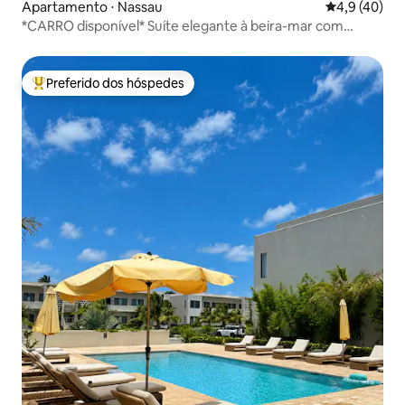
Apartamento ⋅ Nassau
4,9 de uma a
4,9 (40)
*CARRO disponível* Suíte elegante à beira-mar com
piscina
Preferido dos hóspedes
Entre os melhores preferidos dos hóspedes