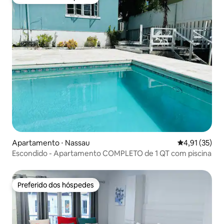
Preferido dos hóspedes
Apartamento ⋅ Nassau
4,91 de uma a
4,91 (35)
Escondido - Apartamento COMPLETO de 1 QT com piscina
Preferido dos hóspedes
Preferido dos hóspedes