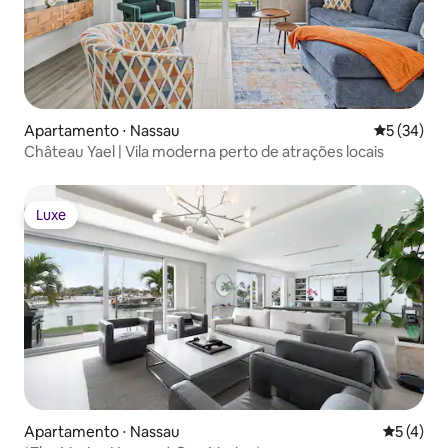
Apartamento ⋅ Nassau
5 de uma a
5 (34)
Château Yael | Vila moderna perto de atrações locais
Luxe
Luxe
Apartamento ⋅ Nassau
5 de uma 
5 (4)