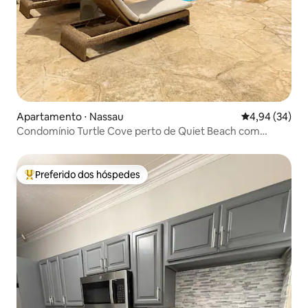
Apartamento ⋅ Nassau
4,94 de uma a
4,94 (34)
Condomínio Turtle Cove perto de Quiet Beach com
piscinas e academia
Preferido dos hóspedes
Entre os melhores preferidos dos hóspedes