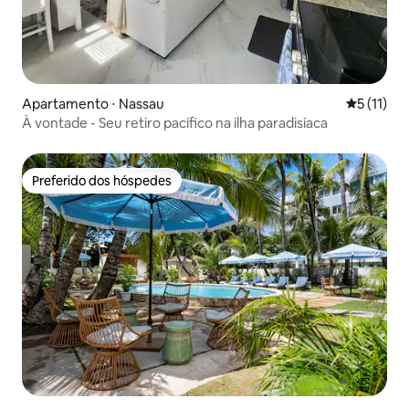
Apartamento ⋅ Nassau
5 de uma a
5 (11)
À vontade - Seu retiro pacífico na ilha paradisíaca
Preferido dos hóspedes
Preferido dos hóspedes