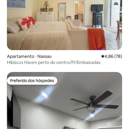
Apartamento ⋅ Nassau
4,86 de uma a
4,86 (78)
Hibiscus Haven perto do centro/PI/Embaixadas
Preferido dos hóspedes
Preferido dos hóspedes