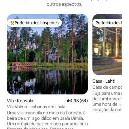
outros aspectos.
Preferido dos hóspedes
Preferido dos hó
Entre os melhores preferidos dos hóspedes
Preferido dos hó
Casa ⋅ Lahti
Casa de campo no 
de Lahti
Fuja para uma ca
deslumbrante à be
Vila ⋅ Kouvola
4,98 de uma avaliação média de
4,98 (64)
uma hora de Helsi
VillaVoima - cabanas em Jaala
coração da naturez
Uma vila tranquila no meio da floresta, à
escandinavo mode
beira de um lago idílico em Jaala Uimila.
deslumbrantes par
Um refúgio de paz cercado por uma bela
um dia de caminha