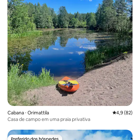
Cabana ⋅ Orimattila
4,9 de uma a
4,9 (82)
Casa de campo em uma praia privativa
Preferido dos hóspedes