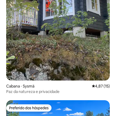
Cabana ⋅ Sysmä
4,87 de uma a
4,87 (15)
Paz da natureza e privacidade
Preferido dos hóspedes
Preferido dos hóspedes