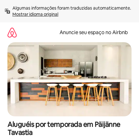
Pular
Algumas informações foram traduzidas automaticamente. 
para
Mostrar idioma original
o
conteúdo
Anuncie seu espaço no Airbnb
Aluguéis por temporada em Päijänne
Tavastia