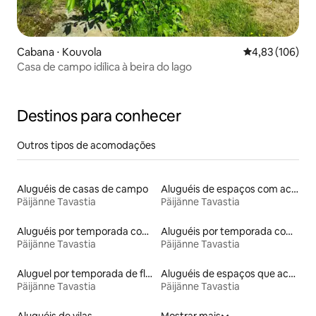
Cabana ⋅ Kouvola
4,83 de uma av
4,83 (106)
Casa de campo idílica à beira do lago
Destinos para conhecer
Outros tipos de acomodações
Aluguéis de casas de campo
Aluguéis de espaços com acesso direto a pistas de esqui
Päijänne Tavastia
Päijänne Tavastia
Aluguéis por temporada com caiaque
Aluguéis por temporada com banheira de hidromassagem
Päijänne Tavastia
Päijänne Tavastia
Aluguel por temporada de flats
Aluguéis de espaços que aceitam animais de estimação
Päijänne Tavastia
Päijänne Tavastia