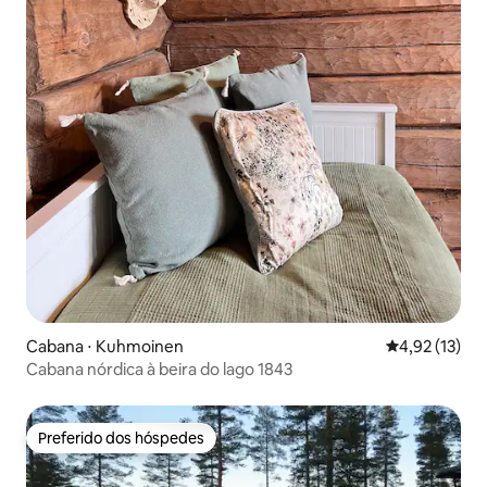
Cabana ⋅ Kuhmoinen
4,92 de uma a
4,92 (13)
Cabana nórdica à beira do lago 1843
Preferido dos hóspedes
Preferido dos hóspedes