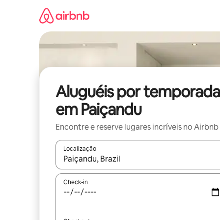
Pular
para
o
conteúdo
Aluguéis por temporada
em Paiçandu
Encontre e reserve lugares incríveis no Airbnb
Localização
Quando os resultados estiverem disponíveis, expl
Check-in