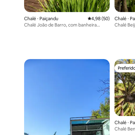
Chalé ⋅ Paiçandu
4,98 de uma avaliação 
4,98 (50)
Chalé ⋅ P
Chalé João de Barro, com banheira
Chalé Bei
externa.
natureza.
Preferid
Preferid
Chalé ⋅ P
Chalé Be
banheira.