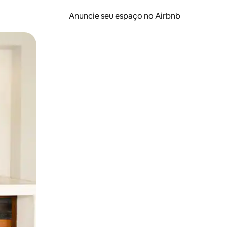
Anuncie seu espaço no Airbnb
 deslizando o dedo na tela.