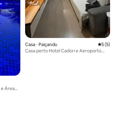
Casa ⋅ Paiçandu
5 de uma avaliaçã
5 (5)
Casa perto Hotel Cadori e Aeroporto
Maringá
a e Área