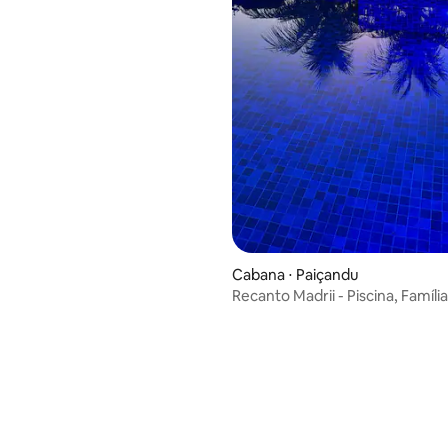
Cabana ⋅ Paiçandu
Recanto Madrii - Piscina, Famíli
Gourmet