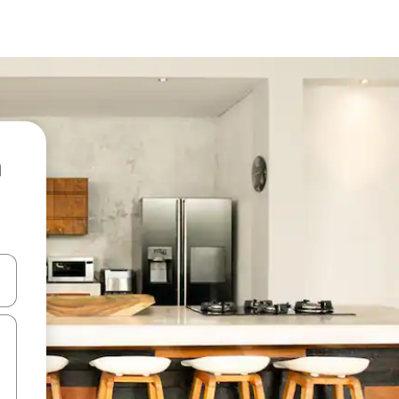
ore-os usando as seta para cima e para baixo do teclado ou tocando e