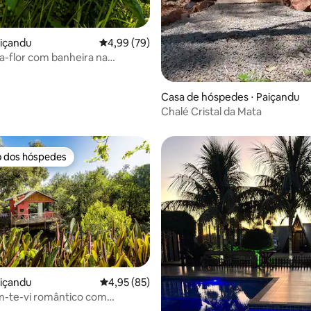
média de 5, 50 avaliações
aiçandu
4,99 de uma avaliação média de 5, 79 avalia
4,99 (79)
ja-flor com banheira na
Casa de hóspedes ⋅ Paiçandu
Chalé Cristal da Mata
o dos hóspedes
o dos hóspedes
aiçandu
4,95 de uma avaliação média de 5, 85 avalia
4,95 (85)
m-te-vi romântico com