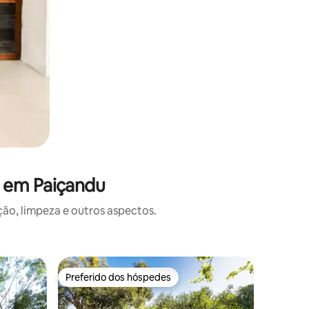
s em Paiçandu
o, limpeza e outros aspectos.
Preferido dos hóspedes
Preferi
Preferido dos hóspedes
Preferi