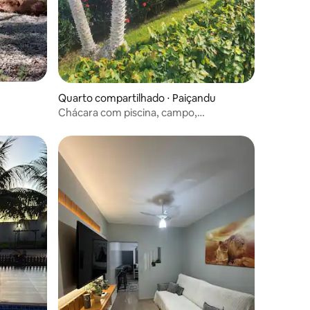
ções
Quarto compartilhado ⋅ Paiçandu
Chácara com piscina, campo,
churrasqueira-Paiçandu
ções