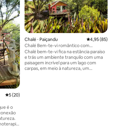
Chalé ⋅ Paiçandu
4,95 de uma avaliação
4,95 (85)
Chalé Bem-te-vi romântico com
banheira.
Chalé bem-te-vi fica na estância paraíso
e trás um ambiente tranquilo com uma
paisagem incrível para um lago com
carpas, em meio à natureza, um
ambiente romântico e confortável. O
chalé possui banheira com
hidromassagem, churrasqueira no deck,
e roda de fogo para fazer fogueira. De
5 de uma avaliação média de 5, 20 avaliações
5 (20)
ambiente compartilhado temos piscina,
casa de chá, balaços e rede.
que é o
Chalé ⋅ 
 conexão
Chalé Jo
atureza.
externa.
Um chalé 
para você