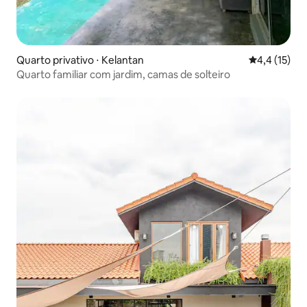
Quarto privativo ⋅ Kelantan
4,4 de uma a
4,4 (15)
Quarto familiar com jardim, camas de solteiro