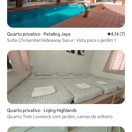
Quarto privativo ⋅ Petaling Jaya
4,14 de uma 
4,14 (7)
Suíte Chrisenbel Hideaway Sanur: Vista para o jardim 1
Quarto privativo ⋅ Lojing Highlands
Quarto Twin Lovelock com jardim, camas de solteiro