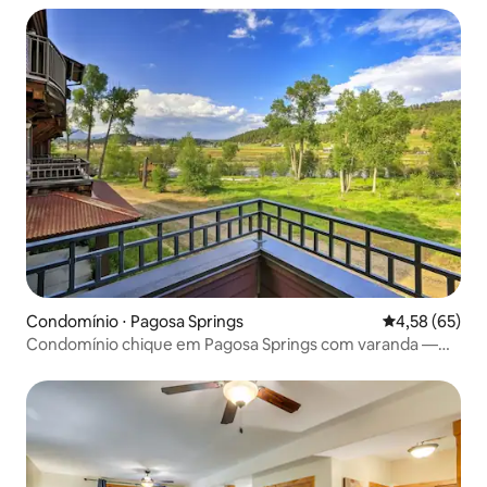
Condomínio ⋅ Pagosa Springs
4,58 de uma a
4,58 (65)
Condomínio chique em Pagosa Springs com varanda —
Caminhe até as lojas