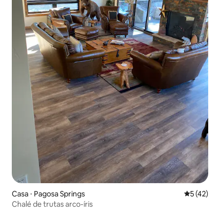
Casa ⋅ Pagosa Springs
5 de uma a
5 (42)
Chalé de trutas arco-íris