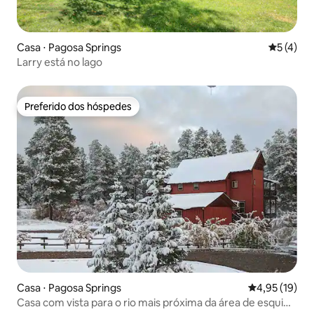
Casa ⋅ Pagosa Springs
5 de uma 
5 (4)
Larry está no lago
Preferido dos hóspedes
Preferido dos hóspedes
Casa ⋅ Pagosa Springs
4,95 de uma a
4,95 (19)
Casa com vista para o rio mais próxima da área de esqui