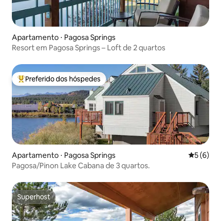
Apartamento ⋅ Pagosa Springs
Resort em Pagosa Springs – Loft de 2 quartos
Preferido dos hóspedes
Entre os melhores preferidos dos hóspedes
Apartamento ⋅ Pagosa Springs
5 de uma 
5 (6)
Pagosa/Pinon Lake Cabana de 3 quartos.
Superhost
Superhost