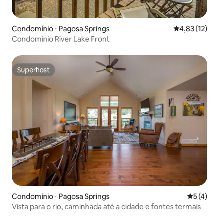
Condomínio ⋅ Pagosa Springs
4,83 de uma a
4,83 (12)
Condomínio River Lake Front
Superhost
Superhost
Condomínio ⋅ Pagosa Springs
5 de uma 
5 (4)
Vista para o rio, caminhada até a cidade e fontes termais