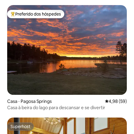
Wolf Creek!
Preferido dos hóspedes
Entre os melhores preferidos dos hóspedes
Casa ⋅ Pagosa Springs
4,98 de uma a
4,98 (59)
Casa à beira do lago para descansar e se divertir
Superhost
Superhost