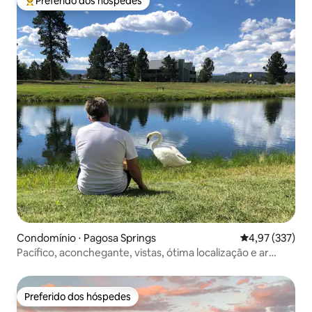
Preferido dos hóspedes
Entre os melhores preferidos dos hóspedes
Condomínio ⋅ Pagosa Springs
4,97 de uma av
4,97 (337)
Pacífico, aconchegante, vistas, ótima localização e ar
condicionado
Preferido dos hóspedes
Preferido dos hóspedes