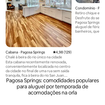
Condomínio ⋅ Pago
s
Retiro chique em 
a montanha
Desfrute do seu p
Pagosa Springs ne
aluguel de férias 
banheiros, que a
térreo. O "Pagosa 
totalmente equipa
relaxante, com d
comodidades de lu
Cabana ⋅ Pagosa Springs
4,98 de uma avaliação média de 
4,98 (129)
pelas Montanhas S
Chalé à beira do rio único na cidade
Uptown, este con
Esta cabana recentemente renovada,
localização imbatí
convenientemente localizada no centro
Pagosa, a Área de
da cidade no final de uma rua sem saída
as lojas do centro 
tranquila, fica à beira do rio San Juan.
aguardam nas pro
Pagosa Springs: comodidades populares
Pescadores e aventureiros vão adorar o
termais do centro 
fácil acesso ao rio logo após o convés
km de distância.
para aluguel por temporada de
traseiro, e caminhantes, ciclistas e
acomodações na orla
golfistas de disco vão desfrutar do
amplo sistema de trilhas de Reservoir
Hill, logo abaixo na rua. Os estoques de