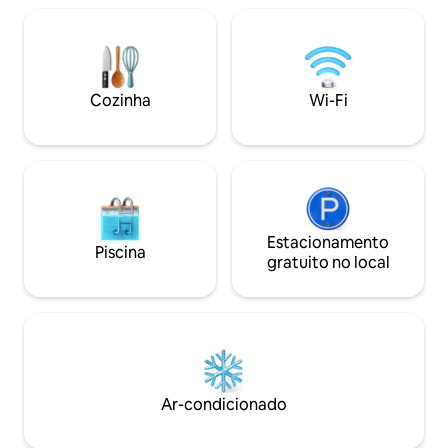
pó profundo (e linhas de elevação
curtas) estão a 25 minutos de distância
na área de esqui de Wolf Creek, e as
fontes termais geotérmicas ricas em
minerais de Pagosa estão a apenas um
Cozinha
Wi-Fi
quarteirão de distância.
Estacionamento
Piscina
gratuito no local
Ar-condicionado