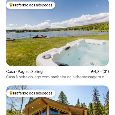
Preferido dos hóspedes
Entre os melhores preferidos dos hóspedes
Casa ⋅ Pagosa Springs
4,84 de uma a
4,84 (31)
Casa à beira do lago com banheira de hidromassagem e
doca
Preferido dos hóspedes
Entre os melhores preferidos dos hóspedes