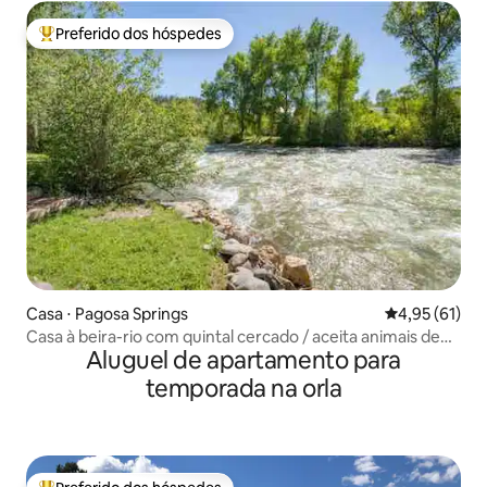
Preferido dos hóspedes
Entre os melhores preferidos dos hóspedes
Casa ⋅ Pagosa Springs
4,95 de uma a
4,95 (61)
Casa à beira-rio com quintal cercado / aceita animais de
Aluguel de apartamento para
estimação
temporada na orla