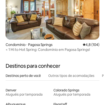
Condomínio ⋅ Pagosa Springs
4,8 de uma av
4,8 (104)
< 1 Mi to Hot Spring: Condomínio em Pagosa Springs!
Destinos para conhecer
Destinos perto de você
Outros tipos de acomodações
Pr
Denver
Colorado Springs
Aluguéis por temporada
Aluguéis por temporada
Albuquerque
Flagstaff