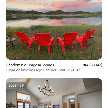
Condomínio ⋅ Pagosa Springs
4,87 de uma av
4,87 (143)
Lugar de luxo no Lago Hatcher - VRP-25-0289
Superhost
Superhost