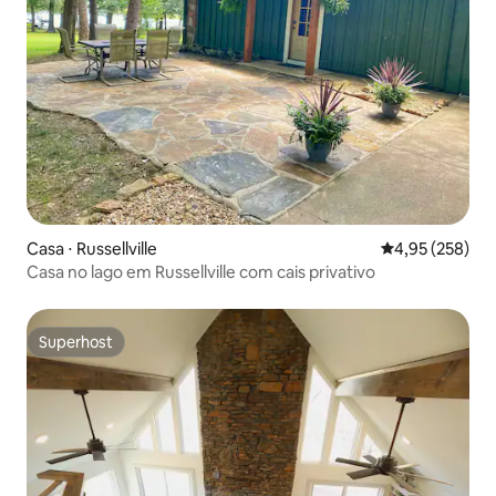
Casa ⋅ Russellville
4,95 de uma av
4,95 (258)
Casa no lago em Russellville com cais privativo
Superhost
Superhost