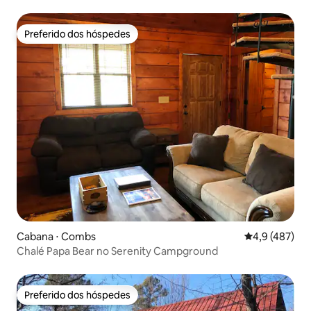
Preferido dos hóspedes
Preferido dos hóspedes
Cabana ⋅ Combs
4,9 de uma av
4,9 (487)
Chalé Papa Bear no Serenity Campground
Preferido dos hóspedes
Preferido dos hóspedes