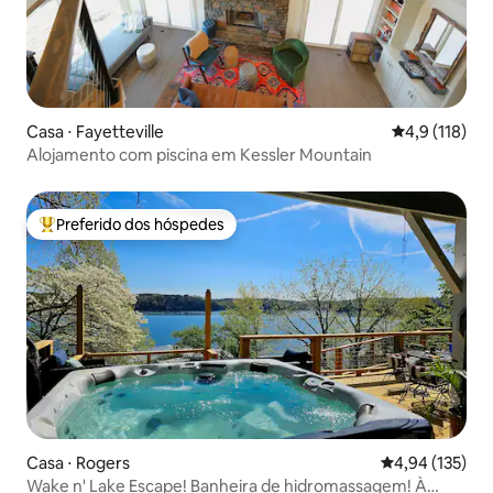
Casa ⋅ Fayetteville
4,9 de uma av
4,9 (118)
Alojamento com piscina em Kessler Mountain
Preferido dos hóspedes
Entre os melhores preferidos dos hóspedes
Casa ⋅ Rogers
4,94 de uma av
4,94 (135)
Wake n' Lake Escape! Banheira de hidromassagem! À