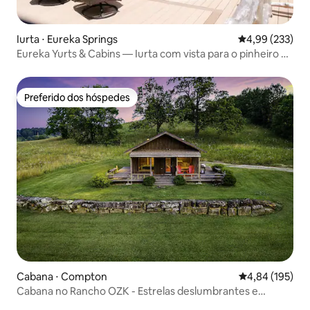
Iurta ⋅ Eureka Springs
4,99 de uma av
4,99 (233)
Eureka Yurts & Cabins — Iurta com vista para o pinheiro e
banheira de hidromassagem
Preferido dos hóspedes
Preferido dos hóspedes
Cabana ⋅ Compton
4,84 de uma av
4,84 (195)
Cabana no Rancho OZK - Estrelas deslumbrantes e
privacidade