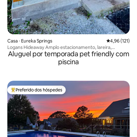
Casa ⋅ Eureka Springs
4,96 de uma av
4,96 (121)
Logans Hideaway Amplo estacionamento, lareira,
Aluguel por temporada pet friendly com
privativo
piscina
Preferido dos hóspedes
Entre os melhores preferidos dos hóspedes