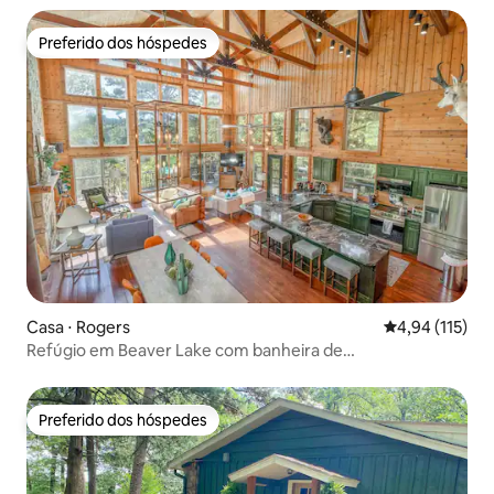
Preferido dos hóspedes
Preferido dos hóspedes
Casa ⋅ Rogers
4,94 de uma av
4,94 (115)
Refúgio em Beaver Lake com banheira de
hidromassagem e caiaques
Preferido dos hóspedes
Preferido dos hóspedes