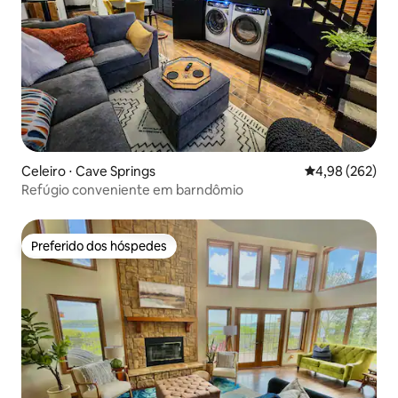
Celeiro ⋅ Cave Springs
4,98 de uma ava
4,98 (262)
Refúgio conveniente em barndômio
Preferido dos hóspedes
Preferido dos hóspedes