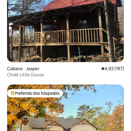
Cabana ⋅ Jasper
4,92 de uma av
4,92 (197)
Chalé Little Goose
Preferido dos hóspedes
Entre os melhores preferidos dos hóspedes