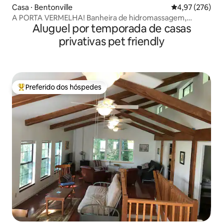
Casa ⋅ Bentonville
4,97 de uma av
4,97 (276)
A PORTA VERMELHA! Banheira de hidromassagem,
Aluguel por temporada de casas
piscina de mergulho, escapada em família!
privativas pet friendly
Preferido dos hóspedes
Entre os melhores preferidos dos hóspedes