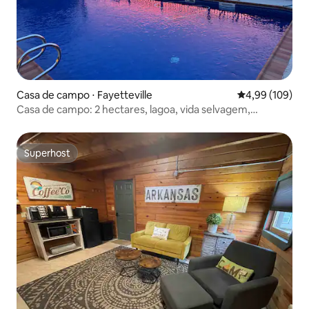
Casa de campo ⋅ Fayetteville
4,99 de uma av
4,99 (109)
Casa de campo: 2 hectares, lagoa, vida selvagem,
natureza, animais de estimação
Superhost
Superhost