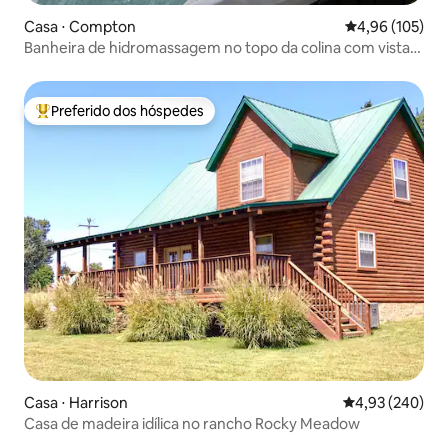
Casa ⋅ Compton
4,96 de uma av
4,96 (105)
Banheira de hidromassagem no topo da colina com vistas
para cães! Buffalo River
Preferido dos hóspedes
Entre os melhores preferidos dos hóspedes
Casa ⋅ Harrison
4,93 de uma ava
4,93 (240)
Casa de madeira idílica no rancho Rocky Meadow