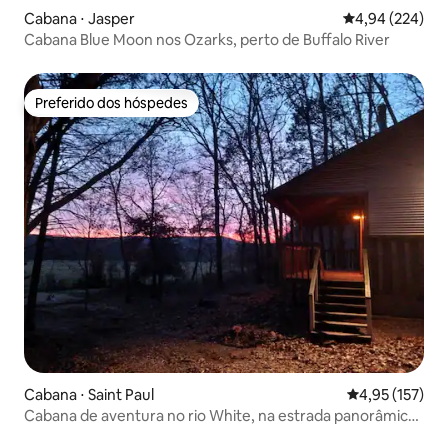
Cabana ⋅ Jasper
4,94 de uma ava
4,94 (224)
Cabana Blue Moon nos Ozarks, perto de Buffalo River
Preferido dos hóspedes
Preferido dos hóspedes
Cabana ⋅ Saint Paul
4,95 de uma av
4,95 (157)
Cabana de aventura no rio White, na estrada panorâmica
Pig Trail