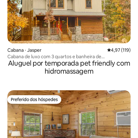
Cabana ⋅ Jasper
4,97 de uma av
4,97 (119)
Cabana de luxo com 3 quartos e banheira de
Aluguel por temporada pet friendly com
hidromassagem perto de Buffalo River!
hidromassagem
Preferido dos hóspedes
Preferido dos hóspedes