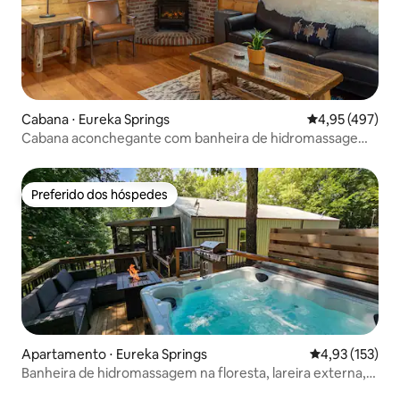
Cabana ⋅ Eureka Springs
4,95 de uma av
4,95 (497)
Cabana aconchegante com banheira de hidromassagem,
Wi-Fi, Smart TV
Preferido dos hóspedes
Preferido dos hóspedes
Apartamento ⋅ Eureka Springs
4,93 de uma av
4,93 (153)
Banheira de hidromassagem na floresta, lareira externa,
animais de estimação permitidos