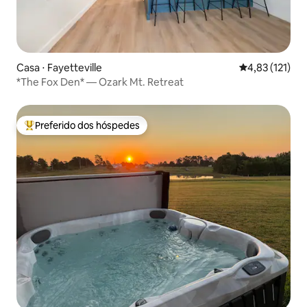
Casa ⋅ Fayetteville
4,83 de uma av
4,83 (121)
*The Fox Den* — Ozark Mt. Retreat
Preferido dos hóspedes
Entre os melhores preferidos dos hóspedes