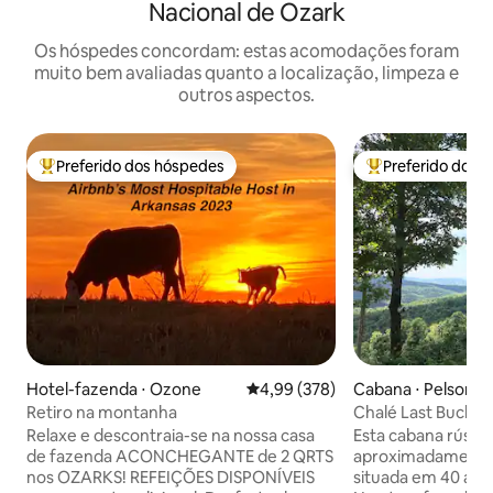
Nacional de Ozark
Os hóspedes concordam: estas acomodações foram
muito bem avaliadas quanto a localização, limpeza e
outros aspectos.
Preferido dos hóspedes
Preferido dos 
Entre os melhores preferidos dos hóspedes
Entre os melhore
Hotel-fazenda ⋅ Ozone
4,99 de uma avaliação média de 
4,99 (378)
Cabana ⋅ Pelsor
Retiro na montanha
Chalé Last Buck
Relaxe e descontraia-se na nossa casa
Esta cabana rústi
de fazenda ACONCHEGANTE de 2 QRTS
aproximadamente 
nos OZARKS! REFEIÇÕES DISPONÍVEIS
situada em 40 ac