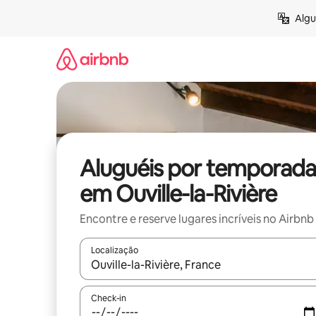
Pular
Algu
para
o
conteúdo
Aluguéis por temporada
em Ouville-la-Rivière
Encontre e reserve lugares incríveis no Airbnb
Localização
Quando os resultados estiverem disponíveis, expl
Check-in