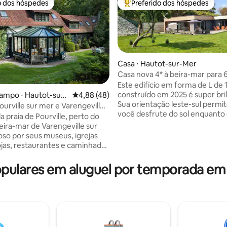
o dos hóspedes
Preferido dos hóspedes
o dos hóspedes
Entre os melhores preferidos d
Casa ⋅ Hautot-sur-Mer
Casa nova 4* à beira-mar para 
Este edifício em forma de L de
construído em 2025 é super bri
ampo ⋅ Hautot-sur-
4,88 de uma avaliação média de 5, 48 avalia
4,88 (48)
Sua orientação leste-sul permi
ourville sur mer e Varengeville
édia de 5, 625 avaliações
você desfrute do sol enquanto
 praia de Pourville, perto do
protegido do vento do mar. To
beira-mar de Varengeville sur
equipado, tudo é novo e de altí
so por seus museus, igrejas
qualidade. As camas 180x200 K
lojas, restaurantes e caminhadas
EMMA HYBRID 2 são ótimas. A v
, esta propriedade anglo-
vale e do celeiro pintado por C
 desfruta de uma situação
ulares em aluguel por temporada em Ou
Monet em 1890 convida você a
al. No coração de um parque
acordado. Acesso à praia em 1
e 4 Hectares, arborizado e
a pé por um pequeno caminho t
co, esta casa de família fica em
Aluguel "tudo incluso", sem su
exo de propriedades
desagradáveis!
al, desfrutando de uma incrível
 o mar a partir do parque. O