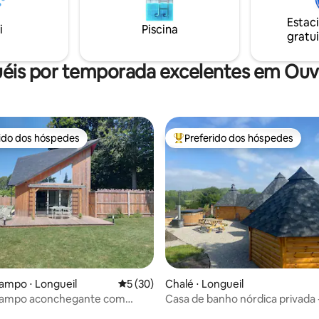
o tipo casa de fazenda
oferece conforto inabalável.
Estac
i
Piscina
gratui
éis por temporada excelentes em Ouvil
rido dos hóspedes
Preferido dos hóspedes
 melhores preferidos dos hóspedes
Entre os melhores preferidos d
ampo ⋅ Longueil
5 de uma avaliação média de 5, 30 avalia
5 (30)
Chalé ⋅ Longueil
campo aconchegante com
Casa de banho nórdica privada 
ivativo • Mar e campo
mar-