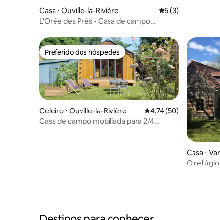
Casa ⋅ Ouville-la-Rivière
5 de uma avaliação
5 (3)
L'Orée des Prés • Casa de campo
charmosa • Jardim e tranquilidade
Preferido dos hóspedes
Preferido dos hóspedes
Celeiro ⋅ Ouville-la-Rivière
4,74 de uma avaliação 
4,74 (50)
Casa de campo mobiliada para 2/4
pessoas
Casa ⋅ Va
O refúgio de Mord
frente pa
Destinos para conhecer