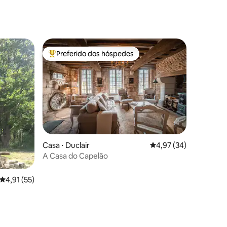
Preferido dos hóspedes
Entre os melhores preferidos dos hóspedes
Casa ⋅ Duclair
4,97 de uma avaliação
4,97 (34)
A Casa do Capelão
ções
4,91 de uma avaliação média de 5, 55 avaliações
4,91 (55)