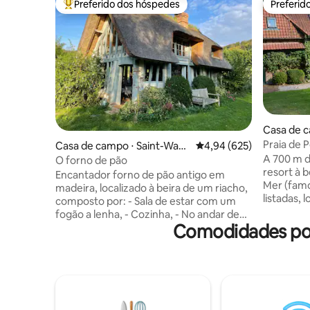
Preferido dos hóspedes
Preferid
Entre os melhores preferidos dos hóspedes
Preferid
Casa de c
Mer
Praia de P
Casa de campo ⋅ Saint-Wan
4,94 de uma avaliação m
4,94 (625)
sur mer
A 700 m da
drille-Rançon
O forno de pão
resort à 
Encantador forno de pão antigo em
Mer (famo
madeira, localizado à beira de um riacho,
listadas, 
composto por: - Sala de estar com um
sublimes)
fogão a lenha, - Cozinha, - No andar de
normanda
Comodidades pop
cima: -banheiro com chuveiro/vaso
excepcion
sanitário acessível por uma escada de
florido d
moinho (ver fotos), - quarto com uma
paisagísti
cama de 160 x 200 com vista para o
um compl
riacho, acessível por uma escada de
excepcion
moinho (ver fotos), O quarto e o
vista para
banheiro não se comunicam. Móveis de