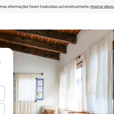
mas informações foram traduzidas automaticamente. 
Mostrar idioma
ore-os usando as seta para cima e para baixo do teclado ou tocando e