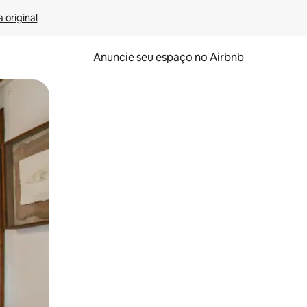
 original
Anuncie seu espaço no Airbnb
 deslizando o dedo na tela.