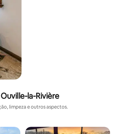
uville-la-Rivière
o, limpeza e outros aspectos.
Apartame