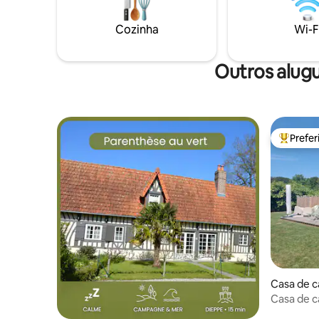
edifício d
jardim, churrasqueira, estacionamento
normanda 
privativo, lenha incluída Outra casa de
Cozinha
Wi-F
campo, a Casa de Pedra, fica a 100
metros
Outros alugu
Prefe
Entre os
Casa de c
Casa de 
jardim pr