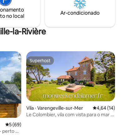
profissional tornam esta casa de campo
ionamento
ideal para uma estadia em família na
Ar-condicionado
to no local
Normandia.
le-la-Rivière
Superhost
os hóspedes
Superhost
Vila ⋅ Varengeville-sur-Mer
4,64 de uma avaliação
4,64 (14)
Le Colombier, vila com vista para o mar e
acesso à praia a 300 m
ções
5 de uma avaliação média de 5, 69 avaliações
5 (69)
- perto do