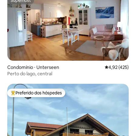
Superhost
Superhost
Condomínio ⋅ Unterseen
4,92 de uma av
4,92 (425)
Perto do lago, central
Preferido dos hóspedes
Entre os melhores preferidos dos hóspedes