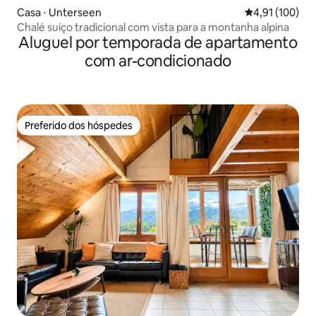
Casa ⋅ Unterseen
4,91 de uma av
4,91 (100)
Chalé suíço tradicional com vista para a montanha alpina
Aluguel por temporada de apartamento
com ar-condicionado
Preferido dos hóspedes
Preferido dos hóspedes