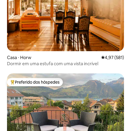
Casa ⋅ Horw
4,97 de uma av
4,97 (581)
Dormir em uma estufa com uma vista incrível
Preferido dos hóspedes
Entre os melhores preferidos dos hóspedes