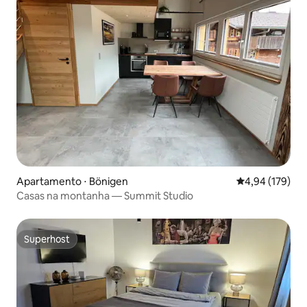
Apartamento ⋅ Bönigen
4,94 de uma av
4,94 (179)
Casas na montanha — Summit Studio
Superhost
Superhost