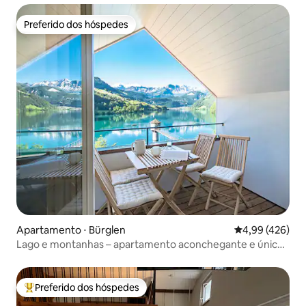
Preferido dos hóspedes
Preferido dos hóspedes
Apartamento ⋅ Bürglen
4,99 de uma av
4,99 (426)
Lago e montanhas – apartamento aconchegante e único
no sótão
Preferido dos hóspedes
Entre os melhores preferidos dos hóspedes