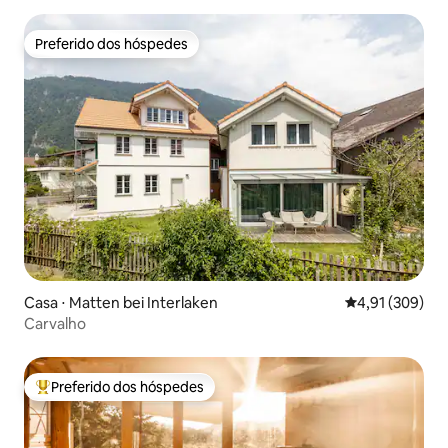
Preferido dos hóspedes
Preferido dos hóspedes
Casa ⋅ Matten bei Interlaken
4,91 de uma av
4,91 (309)
Carvalho
Preferido dos hóspedes
Entre os melhores preferidos dos hóspedes