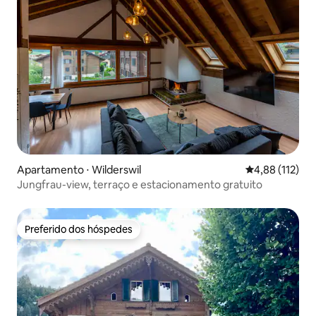
Apartamento ⋅ Wilderswil
4,88 de uma av
4,88 (112)
Jungfrau-view, terraço e estacionamento gratuito
Preferido dos hóspedes
Preferido dos hóspedes