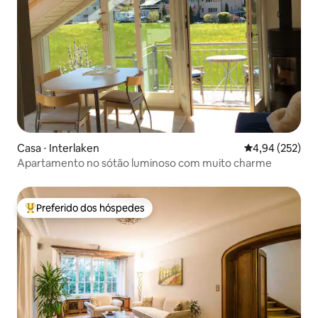
Casa ⋅ Interlaken
4,94 de uma av
4,94 (252)
Apartamento no sótão luminoso com muito charme
Preferido dos hóspedes
Entre os melhores preferidos dos hóspedes