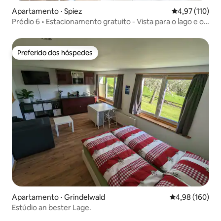
Apartamento ⋅ Spiez
4,97 de uma av
4,97 (110)
Prédio 6 • Estacionamento gratuito - Vista para o lago e os
Alpes - PS5
Preferido dos hóspedes
Preferido dos hóspedes
Apartamento ⋅ Grindelwald
4,98 de uma av
4,98 (160)
Estúdio an bester Lage.