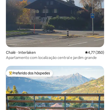
Chalé ⋅ Interlaken
4,77 de uma av
4,77 (350)
Apartamento com localização central e jardim grande
Preferido dos hóspedes
Entre os melhores preferidos dos hóspedes