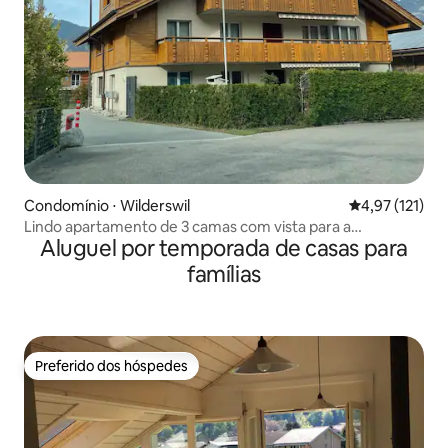
Condomínio ⋅ Wilderswil
4,97 de uma av
4,97 (121)
Lindo apartamento de 3 camas com vista para a
Aluguel por temporada de casas para
montanhada Jungfrau
famílias
Preferido dos hóspedes
Preferido dos hóspedes