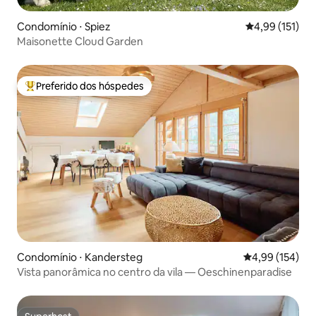
Condomínio ⋅ Spiez
4,99 de uma av
4,99 (151)
Maisonette Cloud Garden
Preferido dos hóspedes
Entre os melhores preferidos dos hóspedes
Condomínio ⋅ Kandersteg
4,99 de uma av
4,99 (154)
Vista panorâmica no centro da vila — Oeschinenparadise