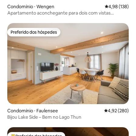
Condomínio ⋅ Wengen
4,98 de uma av
4,98 (138)
Apartamento aconchegante para dois com vistas
deslumbrantes
Preferido dos hóspedes
Preferido dos hóspedes
Condomínio ⋅ Faulensee
4,92 de uma ava
4,92 (280)
Bijou Lake Side – Bem no Lago Thun