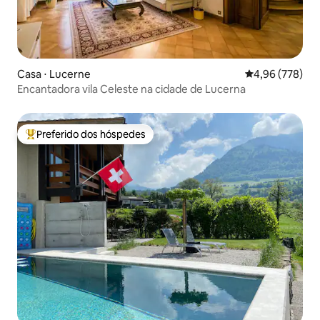
Casa ⋅ Lucerne
4,96 de uma ava
4,96 (778)
Encantadora vila Celeste na cidade de Lucerna
Preferido dos hóspedes
Entre os melhores preferidos dos hóspedes