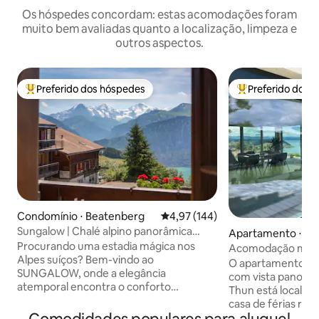
Os hóspedes concordam: estas acomodações foram
muito bem avaliadas quanto a localização, limpeza e
outros aspectos.
Preferido dos hóspedes
Preferido dos 
Entre os melhores preferidos dos hóspedes
Entre os melhore
Condomínio ⋅ Beatenberg
4,97 de uma avaliação média de 
4,97 (144)
Sungalow | Chalé alpino panorâmica
Apartamento ⋅ Kr
vintage-chique
Procurando uma estadia mágica nos
Acomodação mode
Alpes suíços? Bem-vindo ao
panorâmica para 
O apartamento co
SUNGALOW, onde a elegância
com vista panorâm
atemporal encontra o conforto
Thun está localiz
moderno. Recentemente renovado em
casa de férias re
2024, desfrute de uma cozinha gourmet
reformada. Está l