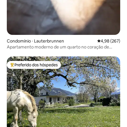
Condomínio ⋅ Lauterbrunnen
4,98 de uma ava
4,98 (267)
Apartamento moderno de um quarto no coração de
Lauterbrunnen
Preferido dos hóspedes
Entre os melhores preferidos dos hóspedes