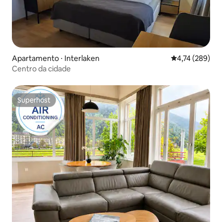
Apartamento ⋅ Interlaken
4,74 de uma av
4,74 (289)
Centro da cidade
Superhost
Superhost