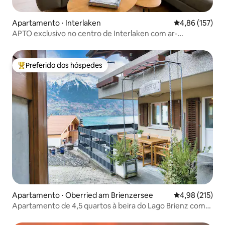
Apartamento ⋅ Interlaken
4,86 de uma av
4,86 (157)
APTO exclusivo no centro de Interlaken com ar-
condicionado e terraço
Preferido dos hóspedes
Entre os melhores preferidos dos hóspedes
Apartamento ⋅ Oberried am Brienzersee
4,98 de uma av
4,98 (215)
Apartamento de 4,5 quartos à beira do Lago Brienz com
vista para o lago