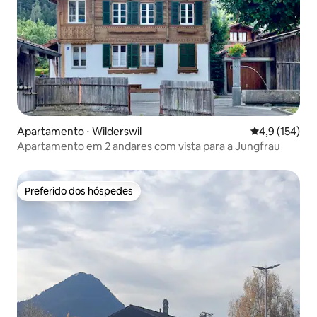
Apartamento ⋅ Wilderswil
4,9 de uma av
4,9 (154)
Apartamento em 2 andares com vista para a Jungfrau
Preferido dos hóspedes
Preferido dos hóspedes