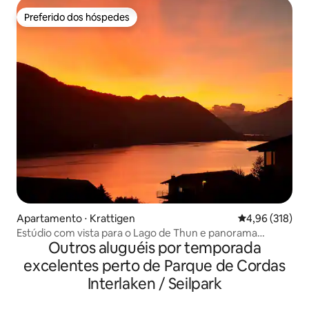
Preferido dos hóspedes
Preferido dos hóspedes
Apartamento ⋅ Krattigen
4,96 de uma av
4,96 (318)
Estúdio com vista para o Lago de Thun e panorama
Outros aluguéis por temporada
fantástico
excelentes perto de Parque de Cordas
Interlaken / Seilpark