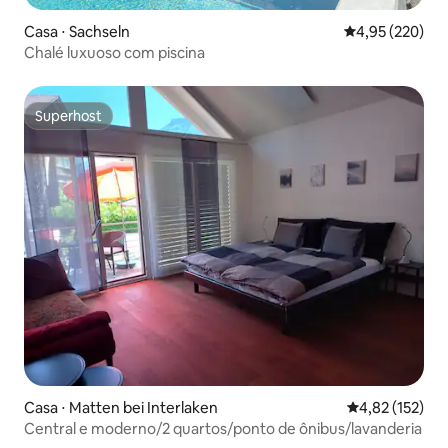
Casa ⋅ Sachseln
4,95 de uma av
4,95 (220)
Chalé luxuoso com piscina
Superhost
Superhost
Casa ⋅ Matten bei Interlaken
4,82 de uma av
4,82 (152)
Central e moderno/2 quartos/ponto de ônibus/lavanderia