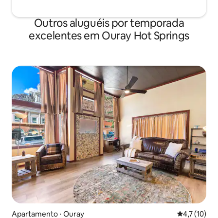
Outros aluguéis por temporada
excelentes em Ouray Hot Springs
Apartamento ⋅ Ouray
4,7 de uma a
4,7 (10)