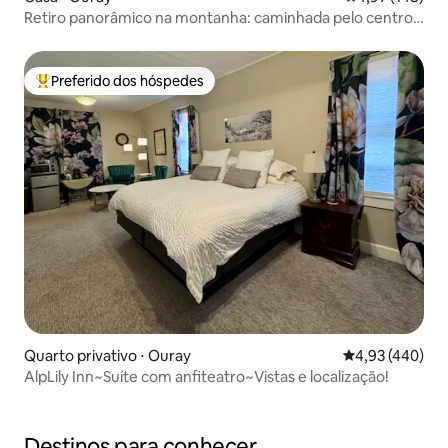
Retiro panorâmico na montanha: caminhada pelo centro
da cidade + banheira de hidromassagem
Preferido dos hóspedes
Entre os melhores preferidos dos hóspedes
Quarto privativo ⋅ Ouray
4,93 de uma av
4,93 (440)
AlpLily Inn~Suíte com anfiteatro~Vistas e localização!
Destinos para conhecer