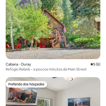
Cabana ⋅ Ouray
5 de uma 
5 (6)
Refúgio Rebels – a poucos minutos da Main Street
Preferido dos hóspedes
Preferido dos hóspedes