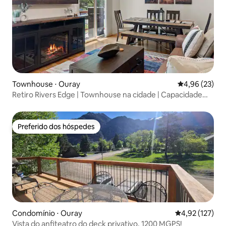
Townhouse ⋅ Ouray
4,96 de uma a
4,96 (23)
Retiro Rivers Edge | Townhouse na cidade | Capacidade
para 6
Preferido dos hóspedes
Preferido dos hóspedes
Condomínio ⋅ Ouray
4,92 de uma av
4,92 (127)
Vista do anfiteatro do deck privativo, 1200 MGPS!