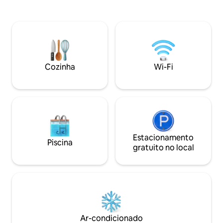
restaurantes do centro da cidade e, em
e uma acolhedora 
seguida, aventure-se para caminhar,
relaxar após a aventura. Lo
escalada no gelo, UTV ou mancha nas
central para merg
águas termais. Volte para casa para
termais, caminhar,
relaxar no deck com vista panorâmica da
jipe ou simplesmen
cabana, perfeito para observar as
adorar a conveniê
estrelas, ver o pôr do sol e observar a
caminhar até resta
Cozinha
Wi-Fi
vida selvagem que passa.
da região bem na porta
refrescado com o 
Estacionamento
Piscina
gratuito no local
Ar-condicionado