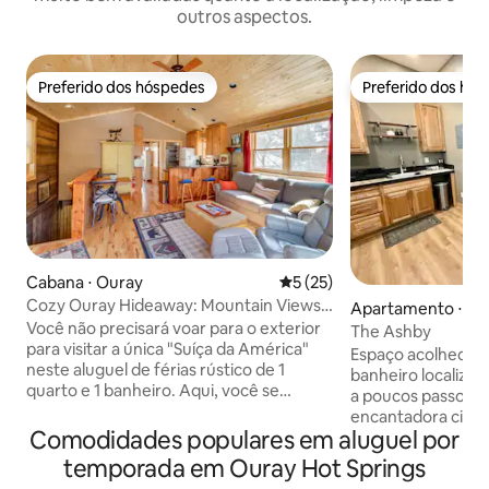
outros aspectos.
Preferido dos hóspedes
Preferido dos hó
Preferido dos hóspedes
Preferido dos hó
Cabana ⋅ Ouray
5 de uma avaliação média de
5 (25)
Cozy Ouray Hideaway: Mountain Views,
Apartamento ⋅ Ou
Steps to Main
Você não precisará voar para o exterior
The Ashby
para visitar a única "Suíça da América"
Espaço acolhedor 
neste aluguel de férias rústico de 1
banheiro localizad
quarto e 1 banheiro. Aqui, você se
a poucos passos d
sentirá transportado para o conjunto de
encantadora cida
um Velho Oeste, completo com uma rua
Comodidades populares em aluguel por
oferecer. Quarto confortável com uma
principal histórica e vistas intocadas da
cama queen size,
temporada em Ouray Hot Springs
montanha. Passeie pelas lojas e
com box, cozinha