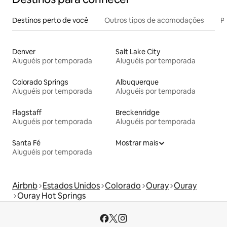
Destinos perto de você
Outros tipos de acomodações
Pr
Denver
Salt Lake City
Aluguéis por temporada
Aluguéis por temporada
Colorado Springs
Albuquerque
Aluguéis por temporada
Aluguéis por temporada
Flagstaff
Breckenridge
Aluguéis por temporada
Aluguéis por temporada
Santa Fé
Mostrar mais
Aluguéis por temporada
Airbnb
Estados Unidos
Colorado
Ouray
Ouray
Ouray Hot Springs