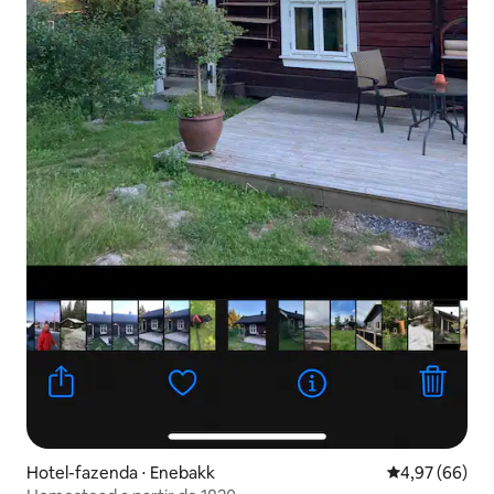
Hotel-fazenda ⋅ Enebakk
4,97 de uma a
4,97 (66)