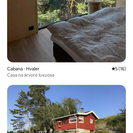
Cabana ⋅ Hvaler
5 de uma a
5 (16)
Casa na árvore luxuosa