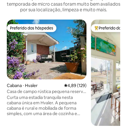
temporada de micro casas foram muito bem avaliados
por sua localização, limpeza e muito mais.
Preferido dos hóspedes
Preferido dos 
Preferido dos hóspedes
Entre os melhore
Cabana ⋅ Hvaler
4,89 de uma avaliação média de 
4,89 (129)
Casa de campo rústica pequena reserva
natural
Curta uma estadia tranquila nesta
cabana única em Hvaler. A pequena
cabana é rural e mobiliada de forma
simples, com uma área de cozinha e
área de dormir. Acesso a banheiro
privativo, chuveiro ao ar livre,