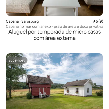
Cabana ⋅ Sarpsborg
5 de uma 
5 (9)
Cabana no mar com anexo - praia de areia e doca privativa
Aluguel por temporada de micro casas
com área externa
Superhost
Superhost