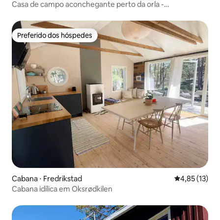
Casa de campo aconchegante perto da orla -
Haldenvassdraget!
Preferido dos hóspedes
Preferido dos hóspedes
Cabana ⋅ Fredrikstad
4,85 de uma a
4,85 (13)
Cabana idílica em Oksrødkilen