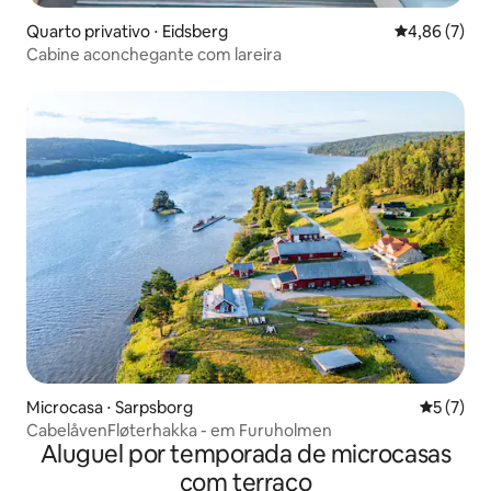
Quarto privativo ⋅ Eidsberg
4,86 de uma 
4,86 (7)
Cabine aconchegante com lareira
Microcasa ⋅ Sarpsborg
5 de uma 
5 (7)
CabelåvenFløterhakka - em Furuholmen
Aluguel por temporada de microcasas
com terraço