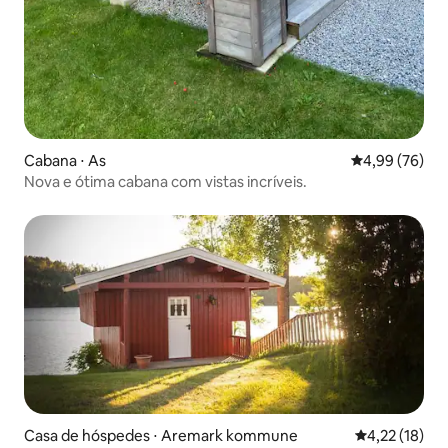
Cabana ⋅ As
4,99 de uma a
4,99 (76)
Nova e ótima cabana com vistas incríveis.
Casa de hóspedes ⋅ Aremark kommune
4,22 de uma a
4,22 (18)