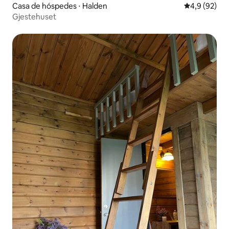
Casa de hóspedes ⋅ Halden
4,9 de uma a
4,9 (92)
Gjestehuset