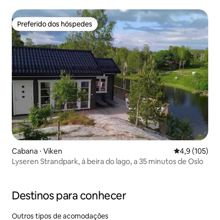
Preferido dos hóspedes
Preferido dos hóspedes
Cabana ⋅ Viken
4,9 de uma av
4,9 (105)
Lyseren Strandpark, à beira do lago, a 35 minutos de Oslo
Destinos para conhecer
Outros tipos de acomodações