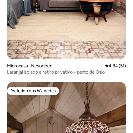
Microcasa ⋅ Nesodden
4,84 de uma a
4,84 (51)
Laranjal isolado e retiro privativo – perto de Oslo
Preferido dos hóspedes
Preferido dos hóspedes