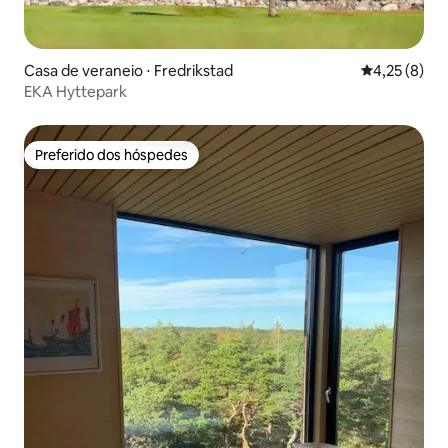
Casa de veraneio ⋅ Fredrikstad
4,25 de uma 
4,25 (8)
EKA Hyttepark
Preferido dos hóspedes
Preferido dos hóspedes