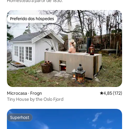
Homestead a partir de 1830.
Preferido dos hóspedes
Preferido dos hóspedes
Microcasa ⋅ Frogn
4,85 de uma av
4,85 (172)
Tiny House by the Oslo Fjord
Superhost
Superhost